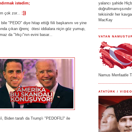
andırmak istedim;
yalancı şahide Hiçbi
doğrultmamışsındır
:))
um çok zor...
tekisindir her kavg
MacKay
bile "PEDO" diye hitap ettiği fiili başkanını ve yine
ında çıkan iğrenç ötesi iddialara niçin göz yumup,
tmaz da "Irkçı"nın evini basar...
VATAN NAMUSTU
Namus Menfaatle T
ATATÜRK / VIDEO
'i, Biden tarafı da Trump'ı "PEDOFİLİ" ile