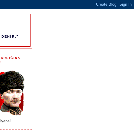
 DENİR."
VARLIĞINA
!
iyene!