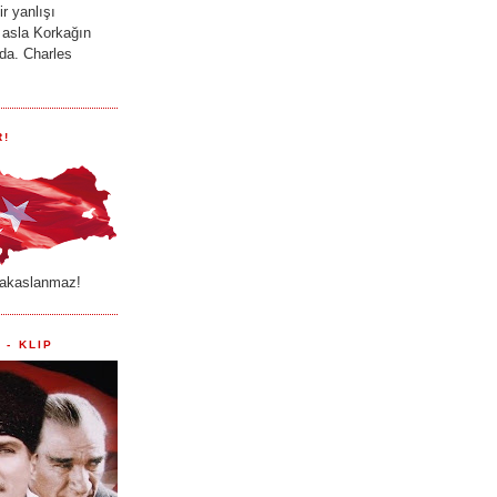
r yanlışı
 asla Korkağın
ada. Charles
R!
akaslanmaz!
 - KLIP