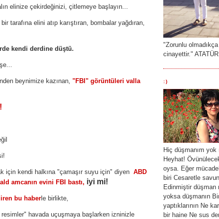
ın elinize çekirdeğinizi, çitlemeye başlayın...
bir tarafına elini atıp karıştıran, bombalar yağdıran,
"Zorunlu olmadıkça
rde kendi derdine düştü.
cinayettir." ATATÜ
şe...
rinden beynimize kazınan,
"FBI" görüntüleri valla
:)
!
eğil
Hiç düşmanım yok 
i!
Heyhat! Övünülecek
oysa. Eğer mücade
k için kendi halkına "çamaşır suyu için" diyen
ABD
biri Cesaretle savu
iyi mi!
ald amcanın evini FBI bastı,
Edinmiştir düşman 
yoksa düşmanın Bir
ren bu haber
le birlikte,
yaptıklarının Ne k
 resimler" havada uçuşmaya başlarken izninizle
bir haine Ne sus dem