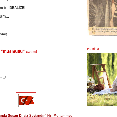
m bir
İDEALİZE!
am...
eymiş,
PERİ'M
"musmutlu"
s
canım!
ımla!
sında Susan Dilsiz Şeytandır" Hz. Muhammed