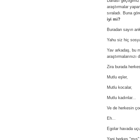
Dahası geçtiğimiz
araştırmalar yapan 
sıraladı. Buna gö
iyi mi?
Buradan sayın anke
Yahu siz hiç sos
Yav arkadaş, bu me
araştırmalarınızı d
Zira burada herkes
Mutlu eşler,
Mutlu kocalar,
Mutlu kadınlar...
Ve de herkesin çoc
Eh...
Egolar havada uçu
Yani herkes "mış"