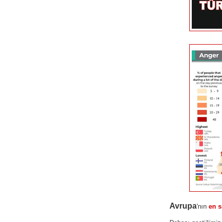
Avrupa
'nın
en s