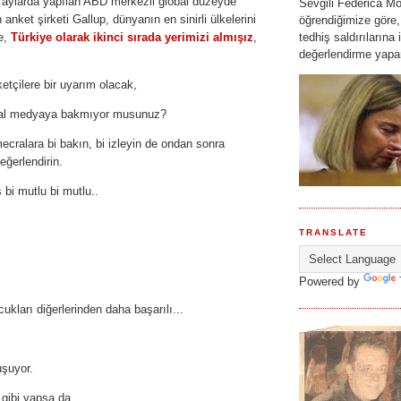
 aylarda yapılan ABD merkezli global düzeyde
Sevgili Federica Mo
anket şirketi Gallup, dünyanın en sinirli ülkelerini
öğrendiğimize göre,
re,
Türkiye olarak ikinci sırada yerimizi almışız
,
tedhiş saldırılarına i
değerlendirme yapar
tçilere bir uyarım olacak,
yal medyaya bakmıyor musunuz?
cralara bi bakın, bi izleyin de ondan sonra
eğerlendirin.
 bi mutlu bi mutlu..
TRANSLATE
Powered by
ukları diğerlerinden daha başarılı...
şuyor.
 gibi yapsa da...