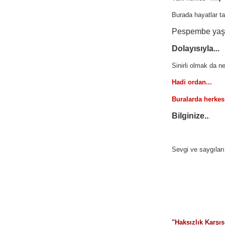
Burada hayatlar ta
Pespembe yaş
Dolayısıyla...
Sinirli olmak da n
Hadi ordan...
Buralarda herke
Bilginize..
.
Sevgi ve saygılar
"
Haksızlık Karşı