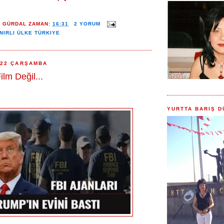
Y GÜRDAL
ZAMAN:
16:31
2 YORUM
INIRLI ÜLKE TÜRKIYE
022 ÇARŞAMBA
ilm Değil...
YURTTA BARIŞ D