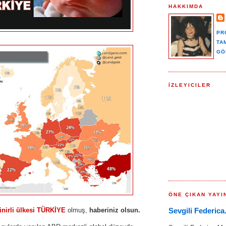
HAKKIMDA
PR
TA
GÖ
İZLEYICILER
ÖNE ÇIKAN YAYI
inirli ülkesi TÜRKİYE
olmuş,
haberiniz olsun.
Sevgili Federica.