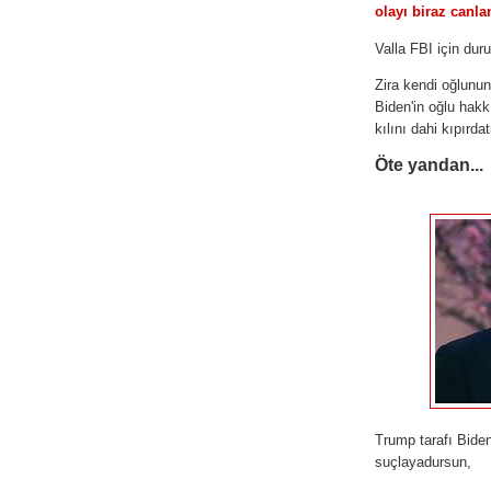
olayı biraz canl
Valla FBI için dur
Zira kendi oğlunun 
Biden'in oğlu hakk
kılını dahi kıpırda
Öte yandan...
Trump tarafı Biden
suçlayadursun,