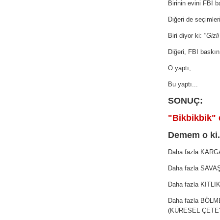
Birinin evini FBI 
Diğeri de seçimler
Biri diyor ki:
"Gizl
Diğeri, FBI baskın
O yaptı,
Bu yaptı...
SONUÇ:
"Bikbikbik" d
Demem o ki.
Daha fazla KARG
Daha fazla SAVA
Daha fazla KITLIK
Daha fazla BÖL
(KÜRESEL ÇETE') 