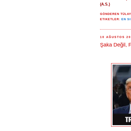
(A.S.)
GÖNDEREN
TÜLA
ETIKETLER:
EN S
10 AĞUSTOS 2
Şaka Değil, F