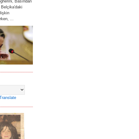
gherini, Basından
 Belçika'daki
lişkin
ken, ...
Translate