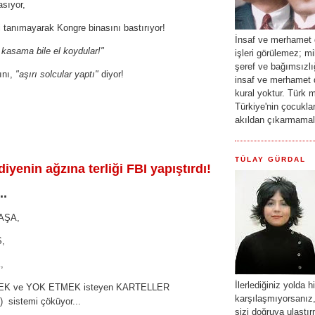
basıyor,
i tanımayarak Kongre binasını bastırıyor!
İnsaf ve merhamet d
i kasama bile el koydular!"
işleri görülemez; mi
şeref ve bağımsızlı
ını,
"aşırı solcular yaptı"
diyor!
insaf ve merhamet d
kural yoktur. Türk mi
Türkiye'nin çocuklar
akıldan çıkarmama
TÜLAY GÜRDAL
iyenin ağzına terliği FBI yapıştırdı!
..
AŞA,
Ş,
,
İlerlediğiniz yolda h
MEK ve YOK ETMEK isteyen KARTELLER
karşılaşmıyorsanız, 
sistemi çöküyor...
sizi doğruya ulaştı