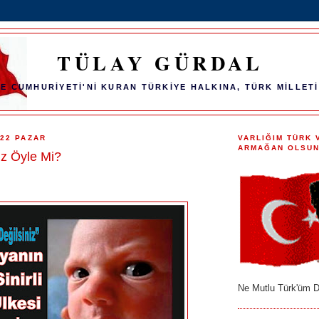
TÜLAY GÜRDAL
E CUMHURİYETİ'Nİ KURAN TÜRKİYE HALKINA, TÜRK MİLLETİ
22 PAZAR
VARLIĞIM TÜRK 
ARMAĞAN OLSUN
iz Öyle Mi?
Ne Mutlu Türk'üm D