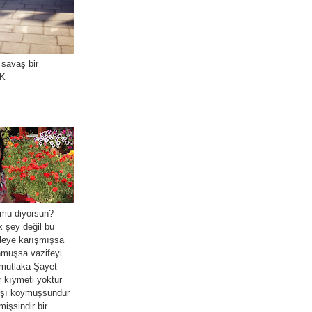
 savaş bir
RK
mu diyorsun?
 şey değil bu
leye karışmışsa
nmuşsa vazifeyi
mutlaka Şayet
 kıymeti yoktur
arşı koymuşsundur
işsindir bir