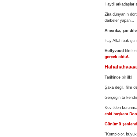
Haydi arkadaşlar al
Zira dünyanın dört 
darbeler yapan...
Amerika, şimdile
Hay Allah bak şu i
Hollyvood
filmle
gerçek oldu!..
Hahahahaaaa
Tarihinde bir ilk!
Şaka değil, film d
Gerçeğin ta kendis
Kovit'den korunma
eski başkanı Don
Günümü şenlendi
"Komplolor, büyük