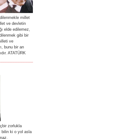
ilenmekle millet
llet ve devletin
ğı elde edilemez,
ilenmek gibi bir
lleti ve
ı, bunu bir an
lıdır. ATATÜRK
içbir zorlukla
bilin ki o yol asla
rmaz.