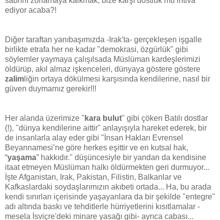
sabrını zorlamaya kalkmak, bize karşı dostluk mu ihtiva
ediyor acaba?!
Diğer taraftan yanıbaşımızda -Irak'ta- gerçekleşen işgalle
birlikte etrafa her ne kadar "demokrasi, özgürlük" gibi
söylemler yaymaya çalışılsada Müslüman kardeşlerimizi
öldürüp, akıl almaz işkenceleri, dünyaya göstere göstere
zalim
liğin ortaya dökülmesi karşısında kendilerine, nasıl bir
güven duymamız gerekir!!!
Her alanda üzerimize "
kara bulut
" gibi çöken Batılı dostlar
(!), "dünya kendilerine aittir" anlayışıyla hareket ederek, bir
de insanlarla alay eder gibi "İnsan Hakları Evrensel
Beyannamesi’ne göre herkes eşittir ve en kutsal hak,
“
yaşama
” hakkıdır." düşüncesiyle bir yandan da kendisine
itaat etmeyen Müslüman halkı öldürmekten geri durmuyor...
İşte Afganistan, Irak, Pakistan, Filistin, Balkanlar ve
Kafkaslardaki soydaşlarımızın akıbeti ortada... Ha, bu arada
kendi sınırları içerisinde yaşayanlara da bir şekilde "entegre"
adı altında baskı ve tehditlerle hürriyetlerini kısıtlamalar -
mesela İsviçre'deki minare yasağı gibi- ayrıca cabası...