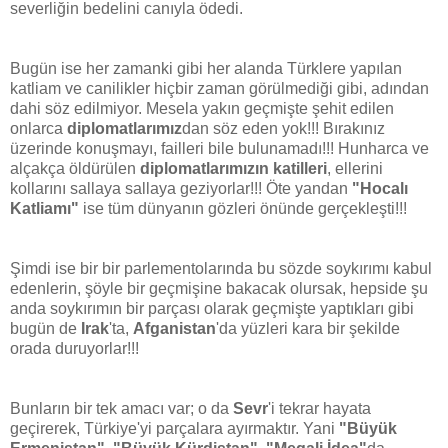
severliğin bedelini canıyla ödedi.
Bugün ise her zamanki gibi her alanda Türklere yapılan
katliam ve canilikler hiçbir zaman görülmediği gibi, adından
dahi söz edilmiyor. Mesela yakın geçmişte şehit edilen
onlarca
diplomatlarımız
dan söz eden yok!!! Bırakınız
üzerinde konuşmayı, failleri bile bulunamadı!!! Hunharca ve
alçakça öldürülen
diplomatlarımızın katilleri
, ellerini
kollarını sallaya sallaya geziyorlar!!! Öte yandan
"Hocalı
Katliamı"
ise tüm dünyanın gözleri önünde gerçekleşti!!!
Şimdi ise bir bir parlementolarında bu sözde soykırımı kabul
edenlerin, şöyle bir geçmişine bakacak olursak, hepside şu
anda soykırımın bir parçası olarak geçmişte yaptıkları gibi
bugün de
Irak
'ta,
Afganistan
'da yüzleri kara bir şekilde
orada duruyorlar!!!
Bunların bir tek amacı var; o da
Sevr
'i tekrar hayata
geçirerek, Türkiye'yi parçalara ayırmaktır. Yani
"Büyük