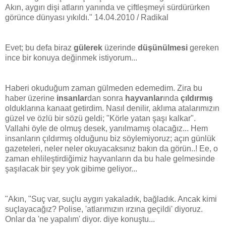
Akın, aygırı dişi atların yanında ve çiftleşmeyi sürdürürken
görünce dünyası yıkıldı." 14.04.2010 / Radikal
Evet; bu defa biraz
gülerek
üzerinde
düşünülmesi
gereken
ince bir konuya değinmek istiyorum...
Haberi okuduğum zaman gülmeden edemedim. Zira bu
haber üzerine
insanlar
dan sonra
hayvanlar
ında
çıldırmış
olduklarına kanaat getirdim. Nasıl denilir, aklıma atalarımızın
güzel ve özlü bir sözü geldi; "Körle yatan şaşı kalkar".
Vallahi öyle de olmuş desek, yanılmamış olacağız... Hem
insanların çıldırmış olduğunu biz söylemiyoruz; açın günlük
gazeteleri, neler neler okuyacaksınız bakın da görün..! Ee, o
zaman ehlileştirdiğimiz hayvanların da bu hale gelmesinde
şaşılacak bir şey yok gibime geliyor...
"Akın, "Suç var, suçlu aygırı yakaladık, bağladık. Ancak kimi
suçlayacağız? Polise, 'atlarımızın ırzına geçildi' diyoruz.
Onlar da 'ne yapalım' diyor. diye konuştu...