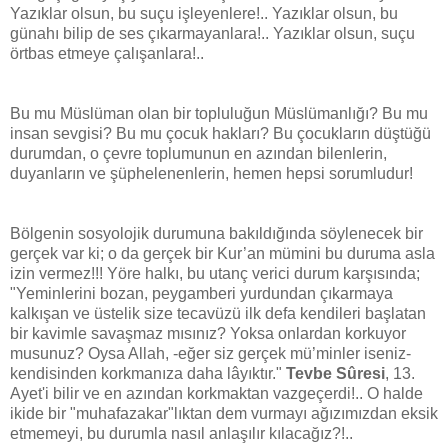
Yazıklar olsun, bu suçu işleyenlere!.. Yazıklar olsun, bu
günahı bilip de ses çıkarmayanlara!.. Yazıklar olsun, suçu
örtbas etmeye çalışanlara!..
Bu mu Müslüman olan bir topluluğun Müslümanlığı? Bu mu
insan sevgisi? Bu mu çocuk hakları? Bu çocukların düştüğü
durumdan, o çevre toplumunun en azından bilenlerin,
duyanların ve şüphelenenlerin, hemen hepsi sorumludur!
Bölgenin sosyolojik durumuna bakıldığında söylenecek bir
gerçek var ki; o da gerçek bir Kur’an mümini bu duruma asla
izin vermez!!! Yöre halkı, bu utanç verici durum karşısında;
"Yeminlerini bozan, peygamberi yurdundan çıkarmaya
kalkışan ve üstelik size tecavüzü ilk defa kendileri başlatan
bir kavimle savaşmaz mısınız? Yoksa onlardan korkuyor
musunuz? Oysa Allah, -eğer siz gerçek mü’minler iseniz-
kendisinden korkmanıza daha lâyıktır."
Tevbe Sûresi
, 13.
Ayet'i bilir ve en azından korkmaktan vazgeçerdi!.. O halde
ikide bir "muhafazakar"lıktan dem vurmayı ağızımızdan eksik
etmemeyi, bu durumla nasıl anlaşılır kılacağız?!..