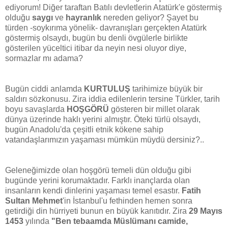
ediyorum! Diğer taraftan Batılı devletlerin Atatürk'e göstermiş
olduğu
saygı
ve
hayranlık
nereden geliyor? Şayet bu
türden -soykırıma yönelik- davranışları gerçekten Atatürk
göstermiş olsaydı, bugün bu denli övgülerle birlikte
gösterilen yüceltici itibar da neyin nesi oluyor diye,
sormazlar mı adama?
Bugün ciddi anlamda
KURTULUŞ
tarihimize büyük bir
saldırı sözkonusu. Zira iddia edilenlerin tersine Türkler, tarih
boyu savaşlarda
HOŞGÖRÜ
gösteren bir millet olarak
dünya üzerinde haklı yerini almıştır. Öteki türlü olsaydı,
bugün Anadolu'da çeşitli etnik kökene sahip
vatandaşlarımızın yaşaması mümkün müydü dersiniz?..
Geleneğimizde olan hoşgörü temeli dün olduğu gibi
bugünde yerini korumaktadır. Farklı inançlarda olan
insanların kendi dinlerini yaşaması temel esastır.
Fatih
Sultan Mehmet
'in İstanbul'u fethinden hemen sonra
getirdiği din hürriyeti bunun en büyük kanıtıdır. Zira
29 Mayıs
1453
yılında
"
Ben tebaamda Müslümanı camide,