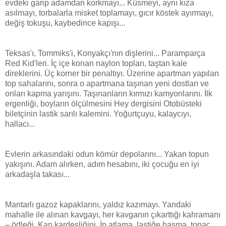
evdeki garip adamdan korkmayı... Küsmeyi, aynı kıza
asılmayı, torbalarla misket toplamayı, gıcır köstek ayırmayı,
değiş tokuşu, kaybedince kapışı...
Teksas'ı, Tommiks'i, Konyakçı'nın dişlerini... Paramparça
Red Kid'leri. İç içe konan naylon topları, taştan kale
direklerini. Üç korner bir penaltıyı. Üzerine apartman yapılan
top sahalarını, sonra o apartmana taşınan yeni dostları ve
onları kapma yarışını. Taşınanların kırmızı kamyonlarını. İlk
ergenliği, boyların ölçülmesini Hey dergisini Otobüsteki
biletçinin lastik sarılı kalemini. Yoğurtçuyu, kalaycıyı,
hallacı...
Evlerin arkasındaki odun kömür depolarını... Yakan topun
yakışını. Adam alırken, adım hesabını, iki çocuğu en iyi
arkadaşla takası...
Mantarlı gazoz kapaklarını, yaldız kazımayı. Yandaki
mahalle ile alınan kavgayı, her kavganın çıkarttığı kahramanı
– ödleği. Kan kardeşliğini. İp atlama, lastiğe basma, topaç