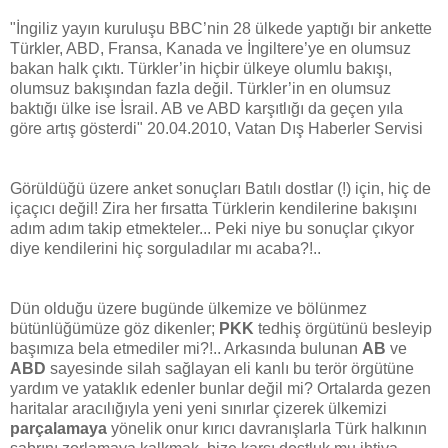
"İngiliz yayın kuruluşu BBC’nin 28 ülkede yaptığı bir ankette
Türkler, ABD, Fransa, Kanada ve İngiltere’ye en olumsuz
bakan halk çıktı. Türkler’in hiçbir ülkeye olumlu bakışı,
olumsuz bakışından fazla değil. Türkler’in en olumsuz
baktığı ülke ise İsrail. AB ve ABD karşıtlığı da geçen yıla
göre artış gösterdi" 20.04.2010, Vatan Dış Haberler Servisi
Görüldüğü üzere anket sonuçları Batılı dostlar (!) için, hiç de
içaçıcı değil! Zira her fırsatta Türklerin kendilerine bakışını
adım adım takip etmekteler... Peki niye bu sonuçlar çıkyor
diye kendilerini hiç sorguladılar mı acaba?!..
Dün olduğu üzere bugünde ülkemize ve bölünmez
bütünlüğümüze göz dikenler;
PKK
tedhiş örgütünü besleyip
başımıza bela etmediler mi?!.. Arkasında bulunan
AB
ve
ABD
sayesinde silah sağlayan eli kanlı bu terör örgütüne
yardım ve yataklık edenler bunlar değil mi? Ortalarda gezen
haritalar aracılığıyla yeni yeni sınırlar çizerek ülkemizi
parçalamaya
yönelik onur kırıcı davranışlarla Türk halkının