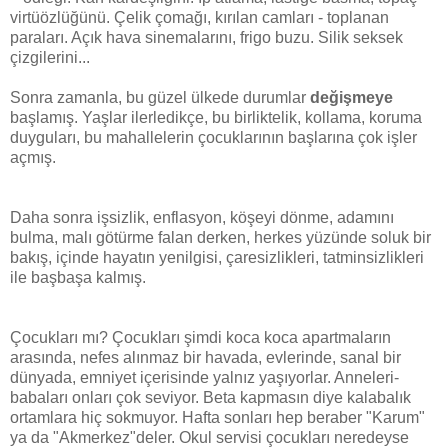
virtüözlüğünü. Çelik çomağı, kırılan camları - toplanan
paraları. Açık hava sinemalarını, frigo buzu. Silik seksek
çizgilerini...
Sonra zamanla, bu güzel ülkede durumlar
değişmeye
başlamış. Yaşlar ilerledikçe, bu birliktelik, kollama, koruma
duyguları, bu mahallelerin çocuklarının başlarına çok işler
açmış.
Daha sonra işsizlik, enflasyon, köşeyi dönme, adamını
bulma, malı götürme falan derken, herkes yüzünde soluk bir
bakış, içinde hayatın yenilgisi, çaresizlikleri, tatminsizlikleri
ile başbaşa kalmış.
Çocukları mı? Çocukları şimdi koca koca apartmaların
arasında, nefes alınmaz bir havada, evlerinde, sanal bir
dünyada, emniyet içerisinde yalnız yaşıyorlar. Anneleri-
babaları onları çok seviyor. Beta kapmasın diye kalabalık
ortamlara hiç sokmuyor. Hafta sonları hep beraber "Karum"
ya da "Akmerkez"deler. Okul servisi çocukları neredeyse