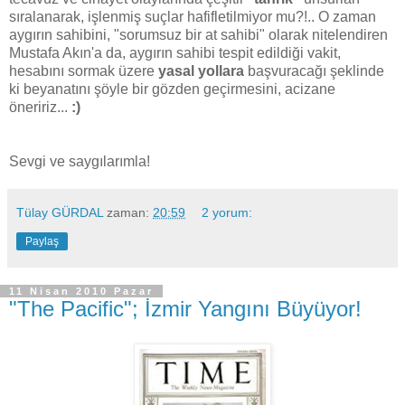
sıralanarak, işlenmiş suçlar hafifletilmiyor mu?!.. O zaman
aygırın sahibini, "sorumsuz bir at sahibi" olarak nitelendiren
Mustafa Akın'a da, aygırın sahibi tespit edildiği vakit,
hesabını sormak üzere
yasal yollara
başvuracağı şeklinde
ki beyanatını şöyle bir gözden geçirmesini, acizane
öneririz...
:)
Sevgi ve saygılarımla!
Tülay GÜRDAL
zaman:
20:59
2 yorum:
Paylaş
11 Nisan 2010 Pazar
"The Pacific"; İzmir Yangını Büyüyor!