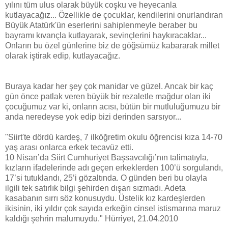
yılını tüm ulus olarak büyük coşku ve heyecanla
kutlayacağız... Özellikle de çocuklar, kendilerini onurlandıran
Büyük Atatürk'ün eserlerini sahiplenmeyle beraber bu
bayramı kıvançla kutlayarak, sevinçlerini haykıracaklar...
Onların bu özel günlerine biz de göğsümüz kabararak millet
olarak iştirak edip, kutlayacağız.
Buraya kadar her şey çok manidar ve güzel. Ancak bir kaç
gün önce patlak veren büyük bir rezaletle mağdur olan iki
çocuğumuz var ki, onların acısı, bütün bir mutluluğumuzu bir
anda neredeyse yok edip bizi derinden sarsıyor...
"Siirt'te dördü kardeş, 7 ilköğretim okulu öğrencisi kıza 14-70
yaş arası onlarca erkek tecavüz etti.
10 Nisan’da Siirt Cumhuriyet Başsavcılığı’nın talimatıyla,
kızların ifadelerinde adı geçen erkeklerden 100’ü sorgulandı,
17’si tutuklandı, 25’i gözaltında. O günden beri bu olayla
ilgili tek satırlık bilgi şehirden dışarı sızmadı. Adeta
kasabanın sırrı söz konusuydu. Üstelik kız kardeşlerden
ikisinin, iki yıldır çok sayıda erkeğin cinsel istismarına maruz
kaldığı şehrin malumuydu." Hürriyet, 21.04.2010