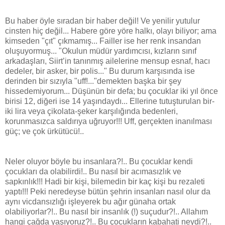
Bu haber öyle sıradan bir haber değil! Ve yenilir yutulur
cinsten hiç değil... Habere göre yöre halkı, olayı biliyor; ama
kimseden "çıt" çıkmamış... Failler ise her renk insandan
oluşuyormuş... "Okulun müdür yardımcısı, kızların sınıf
arkadaşları, Siirt’in tanınmış ailelerine mensup esnaf, hacı
dedeler, bir asker, bir polis..." Bu durum karşısında ise
derinden bir sızıyla "uff!..."demekten başka bir şey
hissedemiyorum... Düşünün bir defa; bu çocuklar iki yıl önce
birisi 12, diğeri ise 14 yaşındaydı... Ellerine tutuşturulan bir-
iki lira veya çikolata-şeker karşılığında bedenleri,
korunmasızca saldırıya uğruyor!!! Uff, gerçekten inanılması
güç; ve çok ürkütücü!..
Neler oluyor böyle bu insanlara?!.. Bu çocuklar kendi
çocukları da olabilirdi!.. Bu nasıl bir acımasızlık ve
sapkınlık!!! Hadi bir kişi, bilemedin bir kaç kişi bu rezaleti
yaptı!!! Peki neredeyse bütün şehrin insanları nasıl olur da
aynı vicdansızlığı işleyerek bu ağır günaha ortak
olabiliyorlar?!.. Bu nasıl bir insanlık (!) suçudur?!.. Allahım
hangi çağda yaşıyoruz?!.. Bu çocukların kabahati neydi?!..