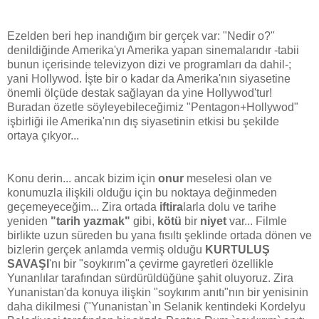
Ezelden beri hep inandığım bir gerçek var: "Nedir o?"
denildiğinde Amerika'yı Amerika yapan sinemalarıdır -tabii
bunun içerisinde televizyon dizi ve programları da dahil-;
yani Hollywod. İşte bir o kadar da Amerika'nın siyasetine
önemli ölçüde destak sağlayan da yine Hollywod'tur!
Buradan özetle söyleyebileceğimiz "Pentagon+Hollywod"
işbirliği ile Amerika'nın dış siyasetinin etkisi bu şekilde
ortaya çıkyor...
Konu derin... ancak bizim için
onur
meselesi olan ve
konumuzla ilişkili olduğu için bu noktaya değinmeden
geçemeyeceğim... Zira ortada
iftira
larla dolu ve tarihe
yeniden
"tarih yazmak"
gibi,
kötü
bir
niyet
var... Filmle
birlikte uzun süreden bu yana fısıltı şeklinde ortada dönen ve
bizlerin gerçek anlamda vermiş olduğu
KURTULUŞ
SAVAŞI
'nı bir "soykırım"a çevirme gayretleri özellikle
Yunanlılar tarafından sürdürüldüğüne şahit oluyoruz. Zira
Yunanistan'da konuya ilişkin "soykırım anıtı"nın bir yenisinin
daha dikilmesi ("Yunanistan`ın Selanik kentindeki Kordelyu