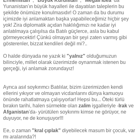
Ermenistan"
,
"Büyük Kürdistan"
,
"Megali İdea"
da
Yunanistan'ın büyük hayalleri ile dayatılan taleplerin bu
şekilde önümüze konulmasıdır! O zaman da bu durumu
içimizde iyi anlamaktan başka yapabileceğimiz hiçbir şey
yok! Zira diplomatik açıdan haklılığımızı ne kadar iyi
anlatılmaya çalışılsa da Batılı güçlerce, asla bu kabul
görmeyecektir! Çünkü olmayan bir şeyi zaten varmış gibi
gösterenler, bizzat kendileri değil mi?..
O halde dünyada ne yazık ki
"yalnız"
olduğumuzun
bilinciyle, millet olarak üzerimizde oynanmak istenen bu
gerçeği, iyi anlamak zorundayız!
Ayrıca asıl soykırımcı Batılılar, bizim üzerimizden kendi
ellerini yıkıyor ve olmayan vicdanlarını dünya kamuoyu
önünde rahatlatmaya çalışıyorlar! Hepsi bu... Öteki türlü
bırakın tarihi, halen sürmekte olan
zalim
işgalleriyle -
Irak
ve
Afganistan
'da- yürütülen soykırımı kimse ne görüyor, ne
duyuyor, ne de konuşuyor!!!
Ee, o zaman
"kral çıplak"
diyebilecek masum bir çocuk, var
mı aralarında?!