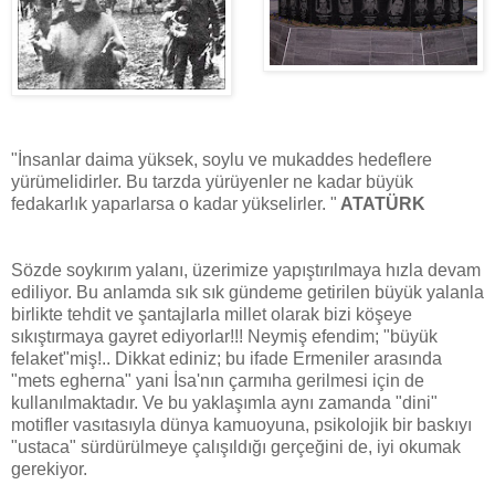
"İnsanlar daima yüksek, soylu ve mukaddes hedeflere
yürümelidirler. Bu tarzda yürüyenler ne kadar büyük
fedakarlık yaparlarsa o kadar yükselirler. "
ATATÜRK
Sözde soykırım yalanı, üzerimize yapıştırılmaya hızla devam
ediliyor. Bu anlamda sık sık gündeme getirilen büyük yalanla
birlikte tehdit ve şantajlarla millet olarak bizi köşeye
sıkıştırmaya gayret ediyorlar!!! Neymiş efendim; "büyük
felaket"miş!.. Dikkat ediniz; bu ifade Ermeniler arasında
"mets egherna" yani İsa'nın çarmıha gerilmesi için de
kullanılmaktadır. Ve bu yaklaşımla aynı zamanda "dini"
motifler vasıtasıyla dünya kamuoyuna, psikolojik bir baskıyı
"ustaca" sürdürülmeye çalışıldığı gerçeğini de, iyi okumak
gerekiyor.