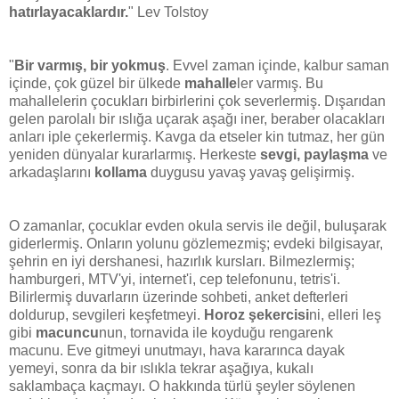
hatırlayacaklardır.
" Lev Tolstoy
"
Bir varmış, bir yokmuş
. Evvel zaman içinde, kalbur saman
içinde, çok güzel bir ülkede
mahalle
ler varmış. Bu
mahallelerin çocukları birbirlerini çok severlermiş. Dışarıdan
gelen parolalı bir ıslığa uçarak aşağı iner, beraber olacakları
anları iple çekerlermiş. Kavga da etseler kin tutmaz, her gün
yeniden dünyalar kurarlarmış. Herkeste
sevgi, paylaşma
ve
arkadaşlarını
kollama
duygusu yavaş yavaş gelişirmiş.
O zamanlar, çocuklar evden okula servis ile değil, buluşarak
giderlermiş. Onların yolunu gözlemezmiş; evdeki bilgisayar,
şehrin en iyi dershanesi, hazırlık kursları. Bilmezlermiş;
hamburgeri, MTV'yi, internet'i, cep telefonunu, tetris'i.
Bilirlermiş duvarların üzerinde sohbeti, anket defterleri
doldurup, sevgileri keşfetmeyi.
Horoz şekercisi
ni, elleri leş
gibi
macuncu
nun, tornavida ile koyduğu rengarenk
macunu. Eve gitmeyi unutmayı, hava kararınca dayak
yemeyi, sonra da bir ıslıkla tekrar aşağıya, kukalı
saklambaça kaçmayı. O hakkında türlü şeyler söylenen