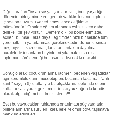
Diğer taraftan "insan sosyal şartların ve içinde yaşadığı
dönemin birleşiminde edilgen bir varlıktır. İnsanın toplum
içinde ona uyumlu yer edinmesi ancak eğitimle
mümkündür." O halde eğitim alanında eşitsizlikten daha
tehlikeli bir şey yoktur... Demem o ki bu bölgelerimizde,
acilen "bilimsel" akla dayalı eğitimden hızlı bir şekilde tüm
yöre halkının yararlanması gerekmektedir. Bunun dışında
meşruiyetini sözde inançtan alan, birtakım dayatma
hurafelerle insanların beyinlerini yıkamak; olsa olsa
toplumun sürüklendiği bu insanlık dışı nokta olacaktır!
Sonuç olarak; çocuk ruhlarına rağmen, bedenen yaşadıkları
ağır sorumlulukların müsebbipleri, kocaman kocaman "anlı
şanlı" saygın (!) sıfatlarıyla bu
alçaklar
ın, toplumda ellerini
kollarını sallayarak gezinmelerini
soysuz
luğun ta kendisi
olarak algıladığımı belirtmek isterim!!!
Evet bu yavrucaklar, ruhlarında onarılması güç yaralarla
birlikte alınlarına sürülen "kara leke"yi ömür boyu taşımaya
mahkum edildiler!