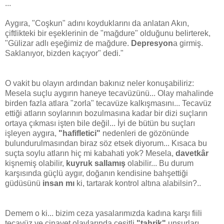
...
Aygıra, "Coşkun" adını koyduklarını da anlatan Akın,
çiftlikteki bir eşeklerinin de "mağdure" olduğunu belirterek,
"Gülizar adlı eşeğimiz de mağdure.
Depresyon
a girmiş.
Saklanıyor, bizden kaçıyor" dedi."
O vakit bu olayın ardından bakınız neler konuşabiliriz:
Mesela suçlu aygırın haneye tecavüzünü... Olay mahalinde
birden fazla atlara "zorla" tecavüze kalkışmasını... Tecavüz
ettiği atların soylarının bozulmasına kadar bir dizi suçların
ortaya çıkması işten bile değil... İyi de bütün bu suçları
işleyen aygıra,
"hafifletici"
nedenleri de gözönünde
bulundurulmasından biraz söz etsek diyorum... Kısaca bu
suçta soylu atların hiç mi kabahati yok? Mesela,
davetkâr
kişnemiş olabilir,
kuyruk sallamış
olabilir... Bu durum
karşısında güçlü aygır, doğanın kendisine bahşettiği
güdüsünü
insan mı
ki, tartarak kontrol altına alabilsin?..
Demem o ki... bizim ceza yasalarımızda kadına karşı fiili
tecavüz ve cinayet olaylarında çeşitli
"tahrik"
unsurları