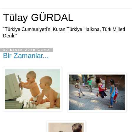
Tülay GÜRDAL
"Türkİye Cumhurİyetİ'nİ Kuran Türkİye Halkına, Türk Mİlletİ
Denİr."
30 Nisan 2010 Cuma
Bir Zamanlar...