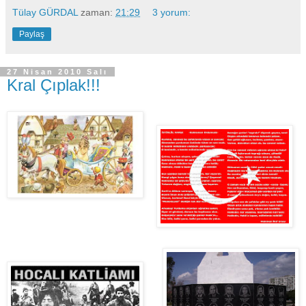
Tülay GÜRDAL
zaman:
21:29
3 yorum:
Paylaş
27 Nisan 2010 Salı
Kral Çıplak!!!