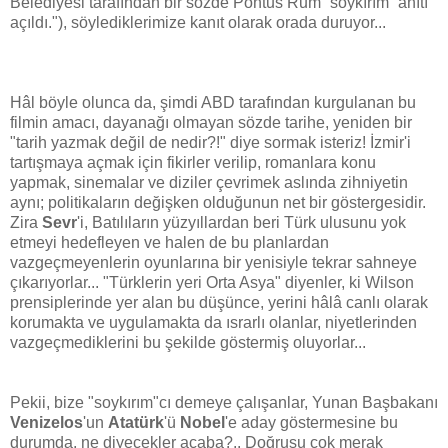
Belediyesi tarafından bir sözde Pontus Rum `soykırım` anıtı
açıldı."), söylediklerimize kanıt olarak orada duruyor...
Hâl böyle olunca da, şimdi ABD tarafından kurgulanan bu
filmin amacı, dayanağı olmayan sözde tarihe, yeniden bir
"tarih yazmak değil de nedir?!" diye sormak isteriz! İzmir'i
tartışmaya açmak için fikirler verilip, romanlara konu
yapmak, sinemalar ve diziler çevrimek aslında zihniyetin
aynı; politikaların değişken olduğunun net bir göstergesidir.
Zira
Sevr
'i, Batılıların yüzyıllardan beri Türk ulusunu yok
etmeyi hedefleyen ve halen de bu planlardan
vazgeçmeyenlerin oyunlarına bir yenisiyle tekrar sahneye
çıkarıyorlar... "Türklerin yeri Orta Asya" diyenler, ki Wilson
prensiplerinde yer alan bu düşünce, yerini hâlâ canlı olarak
korumakta ve uygulamakta da ısrarlı olanlar, niyetlerinden
vazgeçmediklerini bu şekilde göstermiş oluyorlar...
Pekii, bize "soykırım"cı demeye çalışanlar, Yunan Başbakanı
Venizelos
'un
Atatürk
'ü
Nobel
'e aday göstermesine bu
durumda, ne diyecekler acaba?.. Doğrusu çok merak