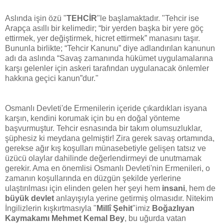
Aslında işin özü "
TEHCİR
"le başlamaktadır. "Tehcir ise
Arapça asıllı bir kelimedir; “bir yerden başka bir yere göç
ettirmek, yer değiştirmek, hicret ettirmek” manasını taşır.
Bununla birlikte; “Tehcir Kanunu” diye adlandırılan kanunun
adı da aslında “Savaş zamanında hükümet uygulamalarına
karşı gelenler için askeri tarafından uygulanacak önlemler
hakkına geçici kanun”dur."
Osmanlı Devleti'de Ermenilerin içeride çıkardıkları isyana
karşın, kendini korumak için bu en doğal yönteme
başvurmuştur. Tehcir esnasında bir takım olumsuzluklar,
şüphesiz ki meydana gelmiştir! Zira gerek savaş ortamında,
gerekse ağır kış koşulları münasebetiyle gelişen tatsız ve
üzücü olaylar dahilinde değerlendirmeyi de unutmamak
gerekir. Ama en önemlisi Osmanlı Devleti'nin Ermenileri, o
zamanın koşullarında en düzgün şekilde yerlerine
ulaştırılması için elinden gelen her şeyi hem
insani
, hem de
büyük devlet
anlayışıyla yerine getirmiş olmasıdır. Nitekim
İngilizlerin kışkırtmasıyla "
Millî Şehit
"imiz
Boğazlıyan
Kaymakamı
Mehmet Kemal Bey
, bu uğurda vatan