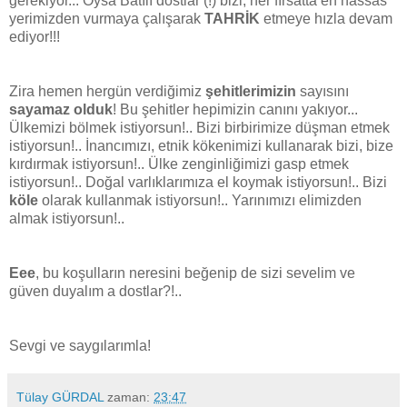
gerekiyor... Oysa Batılı dostlar (!) bizi, her fırsatta en hassas
yerimizden vurmaya çalışarak
TAHRİK
etmeye hızla devam
ediyor!!!
Zira hemen hergün verdiğimiz
şehitlerimizin
sayısını
sayamaz olduk
! Bu şehitler hepimizin canını yakıyor...
Ülkemizi bölmek istiyorsun!.. Bizi birbirimize düşman etmek
istiyorsun!.. İnancımızı, etnik kökenimizi kullanarak bizi, bize
kırdırmak istiyorsun!.. Ülke zenginliğimizi gasp etmek
istiyorsun!.. Doğal varlıklarımıza el koymak istiyorsun!.. Bizi
köle
olarak kullanmak istiyorsun!.. Yarınımızı elimizden
almak istiyorsun!..
Eee
, bu koşulların neresini beğenip de sizi sevelim ve
güven duyalım a dostlar?!..
Sevgi ve saygılarımla!
Tülay GÜRDAL
zaman:
23:47