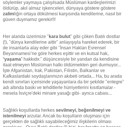
söylemler yaymaya çalışılsada Müslüman kardeşlerimizi
öldürüp, akıl almaz işkenceleri, dünyaya göstere göstere
zalim
liğin ortaya dökülmesi karşısında kendilerine, nasıl bir
güven duymamız gerekir!!!
Her alanda üzerimize "
kara bulut
" gibi çöken Batılı dostlar
(!), "dünya kendilerine aittir" anlayışıyla hareket ederek, bir
de insanlarla alay eder gibi "İnsan Hakları Evrensel
Beyannamesi’ne göre herkes eşittir ve en kutsal hak,
“
yaşama
” hakkıdır." düşüncesiyle bir yandan da kendisine
itaat etmeyen Müslüman halkı öldürmekten geri durmuyor...
İşte Afganistan, Irak, Pakistan, Filistin, Balkanlar ve
Kafkaslardaki soydaşlarımızın akıbeti ortada... Ha, bu arada
kendi sınırları içerisinde yaşayanlara da bir şekilde "entegre"
adı altında baskı ve tehditlerle hürriyetlerini kısıtlamalar -
mesela İsviçre'deki minare yasağı gibi- ayrıca cabası...
Sağlıklı koşullarda herkes
sevilmeyi, beğenilmeyi ve
istenilmeyi
arzular. Ancak bu koşulların oluşması için
gerçekten de sağlıklı sayabileceğimiz ilişkilerin olması