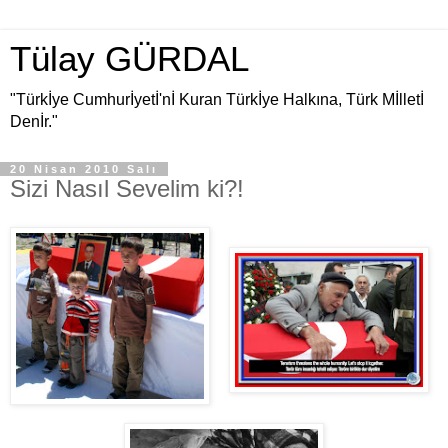
Tülay GÜRDAL
"Türkİye Cumhurİyetİ'nİ Kuran Türkİye Halkına, Türk Mİlletİ
Denİr."
20 Nisan 2010 Salı
Sizi Nasıl Sevelim ki?!