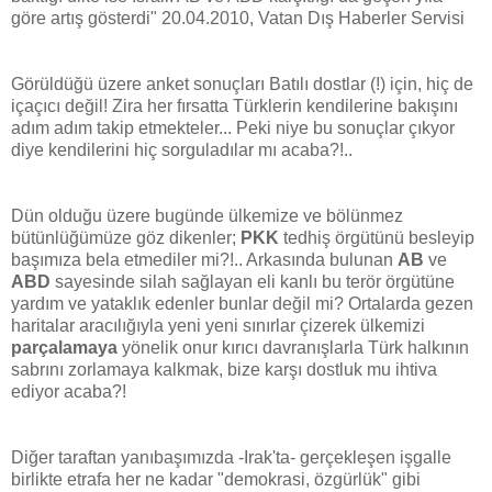
göre artış gösterdi" 20.04.2010, Vatan Dış Haberler Servisi
Görüldüğü üzere anket sonuçları Batılı dostlar (!) için, hiç de
içaçıcı değil! Zira her fırsatta Türklerin kendilerine bakışını
adım adım takip etmekteler... Peki niye bu sonuçlar çıkyor
diye kendilerini hiç sorguladılar mı acaba?!..
Dün olduğu üzere bugünde ülkemize ve bölünmez
bütünlüğümüze göz dikenler;
PKK
tedhiş örgütünü besleyip
başımıza bela etmediler mi?!.. Arkasında bulunan
AB
ve
ABD
sayesinde silah sağlayan eli kanlı bu terör örgütüne
yardım ve yataklık edenler bunlar değil mi? Ortalarda gezen
haritalar aracılığıyla yeni yeni sınırlar çizerek ülkemizi
parçalamaya
yönelik onur kırıcı davranışlarla Türk halkının
sabrını zorlamaya kalkmak, bize karşı dostluk mu ihtiva
ediyor acaba?!
Diğer taraftan yanıbaşımızda -Irak'ta- gerçekleşen işgalle
birlikte etrafa her ne kadar "demokrasi, özgürlük" gibi