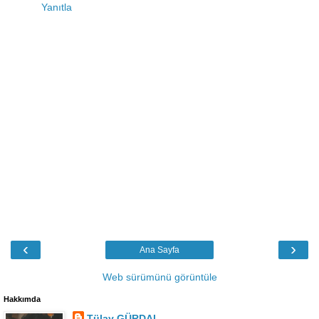
Yanıtla
‹
›
Ana Sayfa
Web sürümünü görüntüle
Hakkımda
Tülay GÜRDAL