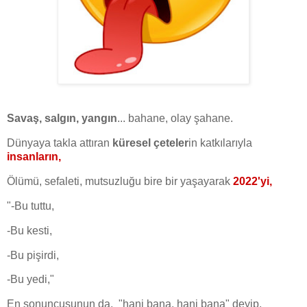
Savaş, salgın, yangın
... bahane, olay şahane.
Dünyaya takla attıran
küresel çeteler
in katkılarıyla
insanların,
Ölümü, sefaleti, mutsuzluğu bire bir yaşayarak
2022'yi,
"-Bu tuttu,
-Bu kesti,
-Bu pişirdi,
-Bu yedi,"
En sonuncusunun da, "hani bana, hani bana" deyip,