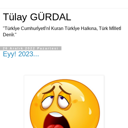
Tülay GÜRDAL
"Türkİye Cumhurİyetİ'nİ Kuran Türkİye Halkına, Türk Mİlletİ
Denİr."
26 Aralık 2022 Pazartesi
Eyy! 2023...