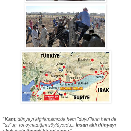
"
Kant
, dünyayı algılamamızda hem "duyu"ların hem de
"us"un rol oynadığını söylüyordu...
İnsan aklı dünyayı
algılayışta önemli bir rol oynar.
"