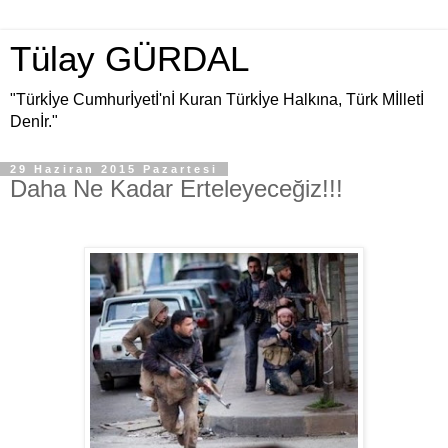
Tülay GÜRDAL
"Türkİye Cumhurİyetİ'nİ Kuran Türkİye Halkına, Türk Mİlletİ
Denİr."
29 Haziran 2015 Pazartesi
Daha Ne Kadar Erteleyeceğiz!!!