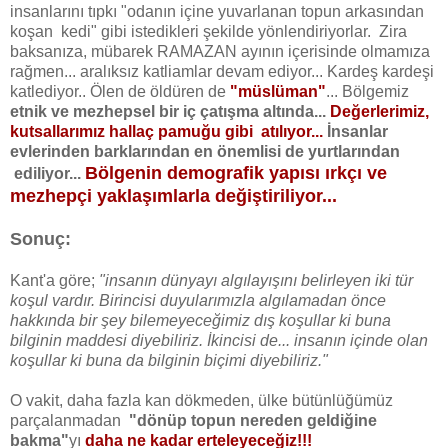
insanlarını tıpkı "odanın içine yuvarlanan topun arkasından
koşan kedi" gibi istedikleri şekilde yönlendiriyorlar. Zira
baksanıza, mübarek RAMAZAN ayının içerisinde olmamıza
rağmen... aralıksız katliamlar devam ediyor... Kardeş kardeşi
katlediyor.. Ölen de öldüren de
"müslüman"
... Bölgemiz
etnik
ve mezhepsel
bir iç çatışma altında...
Değerlerimiz,
kutsallarımız hallaç pamuğu gibi atılıyor...
İnsanlar
evlerinden barklarından en önemlisi de yurtlarından
Bölgenin demografik yapısı ırkçı ve
ediliyor...
mezhepçi yaklaşımlarla değiştiriliyor...
Sonuç:
Kant'a göre;
"insanın dünyayı algılayışını belirleyen iki tür
koşul vardır. Birincisi duyularımızla algılamadan önce
hakkında bir şey bilemeyeceğimiz dış koşullar ki buna
bilginin maddesi diyebiliriz. İkincisi de... insanın içinde olan
koşullar ki buna da bilginin biçimi diyebiliriz."
O vakit, daha fazla kan dökmeden, ülke bütünlüğümüz
parçalanmadan
"dönüp topun nereden geldiğine
bakma"
yı
daha ne kadar erteleyeceğiz!!!