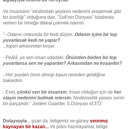
Ve insanların "etrafındaki şeylerin nedenini araştırmak gibi
bir özelliği" olduğuna dair, "Sofi'nin Dünyası" kitabında
verilen bir örneğe dikkat çekmek isterim:
"- Odanın ortasında bir kedi düşün.
Odanın içine bir top
yuvarlasak kedi ne yapar?
...topun arkasından koşar.
- Peâlâ, ya sen olsan odadaki.
Önünden birden bir top
yuvarlansa sen ne yapardın? Arkasından mı koşardın?
- Her şeyden önce dönüp topun nereden geldiğine
bakardım.
- Evet,
çünkü sen bir insansın.
İnsan olduğun için de
her
olayın nedenini bulmak istersin.
Nedensellik yasası senin
bir parçandır."
Jostein Gaarder, S.Dünyası sf:372
Dolayısıyla
... şuan da bölgemiz ve güney
sınırımız
kaynayan bir kazan...
Ve plânı hazırlayanlar, bölge