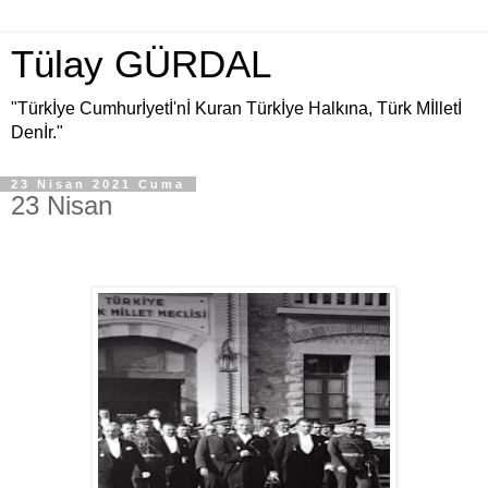
Tülay GÜRDAL
"Türkİye Cumhurİyetİ'nİ Kuran Türkİye Halkına, Türk Mİlletİ
Denİr."
23 Nisan 2021 Cuma
23 Nisan