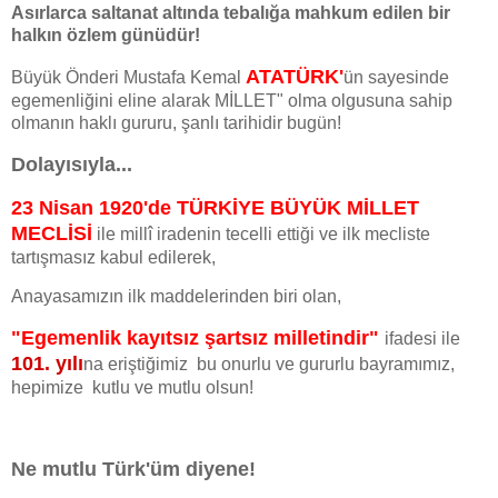
Asırlarca saltanat altında tebalığa mahkum edilen bir
halkın özlem günüdür!
ATATÜRK'
Büyük Önderi Mustafa Kemal
ün sayesinde
egemenliğini eline alarak MİLLET" olma olgusuna sahip
olmanın haklı gururu, şanlı tarihidir bugün!
Dolayısıyla...
23 Nisan 1920'de TÜRKİYE BÜYÜK MİLLET
MECLİSİ
ile millî iradenin tecelli ettiği ve ilk mecliste
tartışmasız kabul edilerek,
Anayasamızın ilk maddelerinden biri olan,
"Egemenlik kayıtsız şartsız milletindir"
ifadesi ile
101. yılı
na eriştiğimiz bu onurlu ve gururlu bayramımız,
hepimize kutlu ve mutlu olsun!
Ne mutlu Türk'üm diyene!