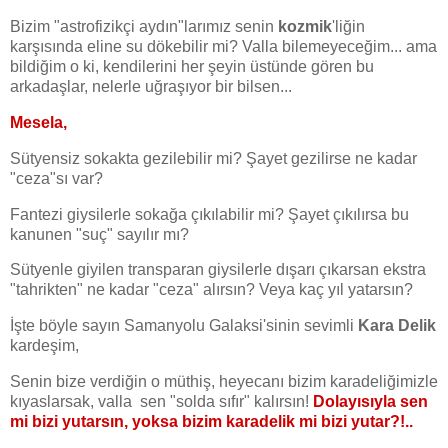
Bizim "astrofizikçi aydın"larımız senin
kozmik
'liğin
karşısında eline su dökebilir mi? Valla bilemeyeceğim... ama
bildiğim o ki, kendilerini her şeyin üstünde gören bu
arkadaşlar, nelerle uğraşıyor bir bilsen...
Mesela,
Sütyensiz sokakta gezilebilir mi? Şayet gezilirse ne kadar
"ceza"sı var?
Fantezi giysilerle sokağa çıkılabilir mi? Şayet çıkılırsa bu
kanunen "suç" sayılır mı?
Sütyenle giyilen transparan giysilerle dışarı çıkarsan ekstra
"tahrikten" ne kadar "ceza" alırsın? Veya kaç yıl yatarsın?
İşte böyle sayın Samanyolu Galaksi'sinin sevimli
Kara Delik
kardeşim,
Senin bize verdiğin o müthiş, heyecanı bizim karadeliğimizle
kıyaslarsak, valla sen "solda sıfır" kalırsın!
Dolayısıyla sen
mi bizi yutarsın, yoksa bizim karadelik mi bizi yutar?!..