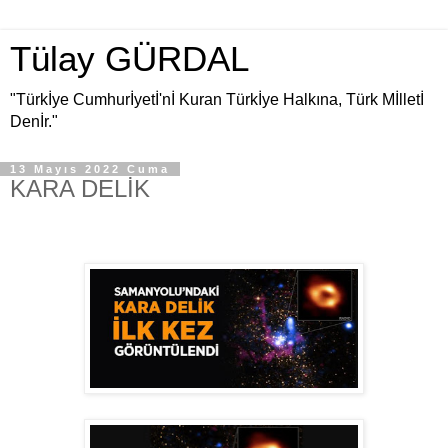
Tülay GÜRDAL
"Türkİye Cumhurİyetİ'nİ Kuran Türkİye Halkına, Türk Mİlletİ
Denİr."
13 Mayıs 2022 Cuma
KARA DELİK