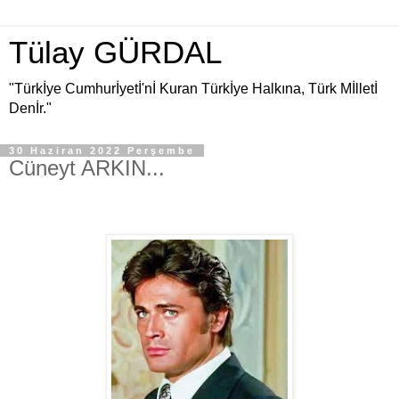
Tülay GÜRDAL
"Türkİye Cumhurİyetİ'nİ Kuran Türkİye Halkına, Türk Mİlletİ
Denİr."
30 Haziran 2022 Perşembe
Cüneyt ARKIN...