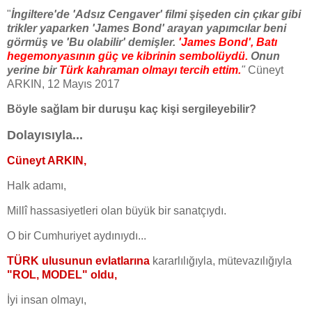
"
İngiltere'de 'Adsız Cengaver' filmi şişeden cin çıkar gibi
trikler yaparken 'James Bond' arayan yapımcılar beni
görmüş ve 'Bu olabilir' demişler.
'James Bond', Batı
hegemonyasının güç ve kibrinin sembolüydü.
Onun
yerine bir
Türk kahraman olmayı tercih ettim.
"
Cüneyt
ARKIN, 12 Mayıs 2017
Böyle sağlam bir duruşu kaç kişi sergileyebilir?
Dolayısıyla...
Cüneyt ARKIN,
Halk adamı,
Millî hassasiyetleri olan büyük bir sanatçıydı.
O bir Cumhuriyet aydınıydı...
TÜRK ulusunun evlatlarına
kararlılığıyla, mütevazılığıyla
"ROL, MODEL" oldu,
İyi insan olmayı,