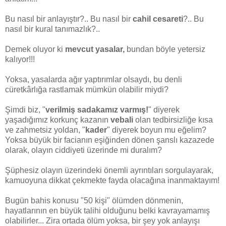
Bu nasıl bir anlayıştır?.. Bu nasıl bir
cahil cesareti
?.. Bu
nasıl bir kural tanımazlık?..
Demek oluyor ki
mevcut yasalar,
bundan böyle yetersiz
kalıyor!!!
Yoksa, yasalarda ağır yaptırımlar olsaydı, bu denli
cüretkârlığa rastlamak mümkün olabilir miydi?
Şimdi biz, "
verilmiş sadakamız varmış!
" diyerek
yaşadığımız korkunç kazanın
vebali
olan tedbirsizliğe kısa
ve zahmetsiz yoldan, "
kader
" diyerek boyun mu eğelim?
Yoksa büyük bir facianın eşiğinden dönen şanslı kazazede
olarak, olayın ciddiyeti üzerinde mi duralım?
Şüphesiz olayın üzerindeki önemli ayrıntıları sorgulayarak,
kamuoyuna dikkat çekmekte fayda olacağına inanmaktayım!
Bugün bahis konusu "50 kişi" ölümden dönmenin,
hayatlarının en büyük talihi olduğunu belki kavrayamamış
olabilirler... Zira ortada ölüm yoksa, bir şey yok anlayışı