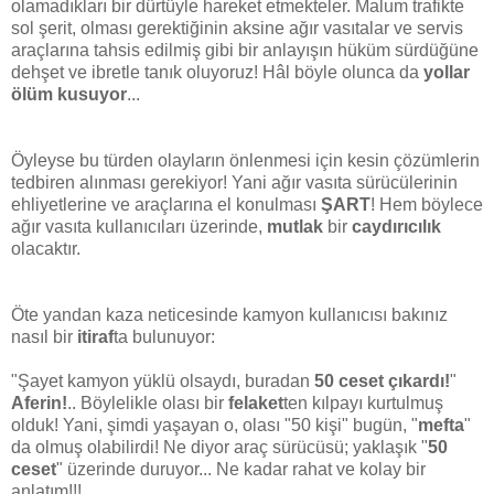
olamadıkları bir dürtüyle hareket etmekteler. Malum trafikte
sol şerit, olması gerektiğinin aksine ağır vasıtalar ve servis
araçlarına tahsis edilmiş gibi bir anlayışın hüküm sürdüğüne
dehşet ve ibretle tanık oluyoruz! Hâl böyle olunca da
yollar
ölüm kusuyor
...
Öyleyse bu türden olayların önlenmesi için kesin çözümlerin
tedbiren alınması gerekiyor! Yani ağır vasıta sürücülerinin
ehliyetlerine ve araçlarına el konulması
ŞART
! Hem böylece
ağır vasıta kullanıcıları üzerinde,
mutlak
bir
caydırıcılık
olacaktır.
Öte yandan kaza neticesinde kamyon kullanıcısı bakınız
nasıl bir
itiraf
ta bulunuyor:
"Şayet kamyon yüklü olsaydı, buradan
50 ceset çıkardı!
"
Aferin!
.. Böylelikle olası bir
felaket
ten kılpayı kurtulmuş
olduk! Yani, şimdi yaşayan o, olası "50 kişi" bugün, "
mefta
"
da olmuş olabilirdi! Ne diyor araç sürücüsü; yaklaşık "
50
ceset
" üzerinde duruyor... Ne kadar rahat ve kolay bir
anlatım!!!