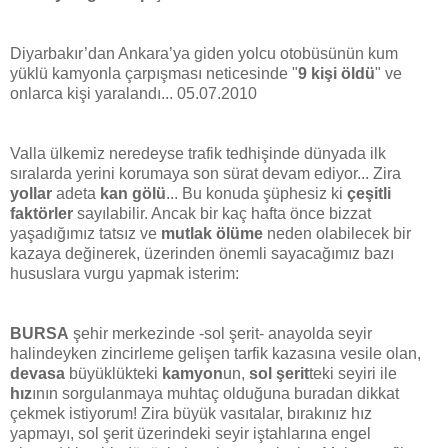
Diyarbakır’dan Ankara’ya giden yolcu otobüsünün kum
yüklü kamyonla çarpışması neticesinde "
9 kişi öldü
" ve
onlarca kişi yaralandı... 05.07.2010
Valla ülkemiz neredeyse trafik tedhişinde dünyada ilk
sıralarda yerini korumaya son sürat devam ediyor... Zira
yollar
adeta
kan gölü
... Bu konuda şüphesiz ki
çeşitli
faktörler
sayılabilir. Ancak bir kaç hafta önce bizzat
yaşadığımız tatsız ve
mutlak ölüme
neden olabilecek bir
kazaya değinerek, üzerinden önemli sayacağımız bazı
hususlara vurgu yapmak isterim:
BURSA
şehir merkezinde -sol şerit- anayolda seyir
halindeyken zincirleme gelişen tarfik kazasına vesile olan,
devasa
büyüklükteki
kamyon
un,
sol şerit
teki seyiri ile
hız
ının sorgulanmaya muhtaç olduğuna buradan dikkat
çekmek istiyorum! Zira büyük vasıtalar, bırakınız hız
yapmayı, sol şerit üzerindeki seyir iştahlarına engel