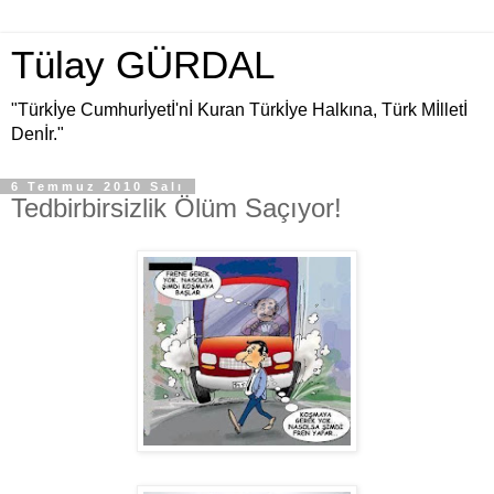
Tülay GÜRDAL
"Türkİye Cumhurİyetİ'nİ Kuran Türkİye Halkına, Türk Mİlletİ
Denİr."
6 Temmuz 2010 Salı
Tedbirbirsizlik Ölüm Saçıyor!