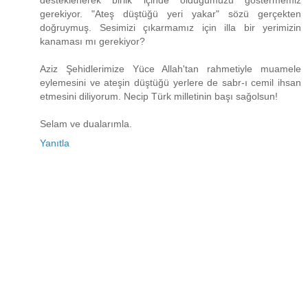
desteklenerek birlik içinde olduğumuzu göstermemiz
gerekiyor. "Ateş düştüğü yeri yakar" sözü gerçekten
doğruymuş. Sesimizi çıkarmamız için illa bir yerimizin
kanaması mı gerekiyor?
Aziz Şehidlerimize Yüce Allah'tan rahmetiyle muamele
eylemesini ve ateşin düştüğü yerlere de sabr-ı cemil ihsan
etmesini diliyorum. Necip Türk milletinin başı sağolsun!
Selam ve dualarımla.
Yanıtla