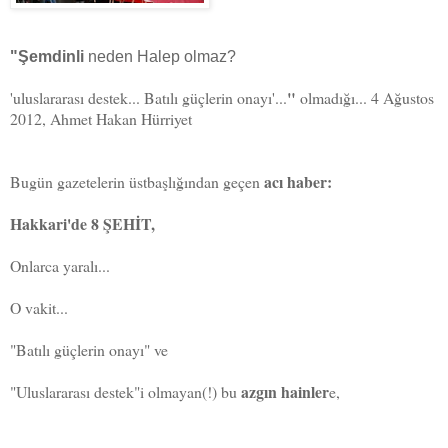
"Şemdinli
neden Halep olmaz?
"
'uluslararası destek... Batılı güçlerin onayı'...
olmadığı... 4 Ağustos
2012, Ahmet Hakan Hürriyet
acı haber:
Bugün gazetelerin üstbaşlığından geçen
Hakkari'de 8 ŞEHİT,
Onlarca yaralı...
O vakit...
"Batılı güçlerin onayı" ve
azgın hainler
"Uluslararası destek"i olmayan(!) bu
e,