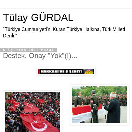
Tülay GÜRDAL
"Türkİye Cumhurİyetİ'nİ Kuran Türkİye Halkına, Türk Mİlletİ
Denİr."
5 Ağustos 2012 Pazar
Destek, Onay "Yok"(!)...