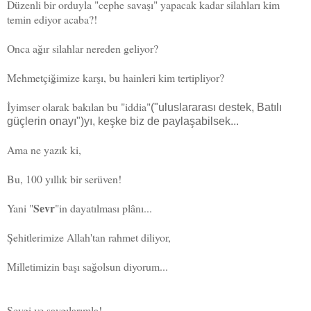
Düzenli bir orduyla "cephe savaşı" yapacak kadar silahları kim
temin ediyor acaba?!
Onca ağır silahlar nereden geliyor?
Mehmetçiğimize karşı, bu hainleri kim tertipliyor?
İyimser olarak bakılan bu "iddia"
("uluslararası destek, Batılı
güçlerin onayı")
yı, keşke biz de paylaşabilsek...
Ama ne yazık ki,
Bu, 100 yıllık bir serüven!
Sevr
Yani "
"in dayatılması plânı...
Şehitlerimize Allah'tan rahmet diliyor,
Milletimizin başı sağolsun diyorum...
Sevgi ve saygılarımla!