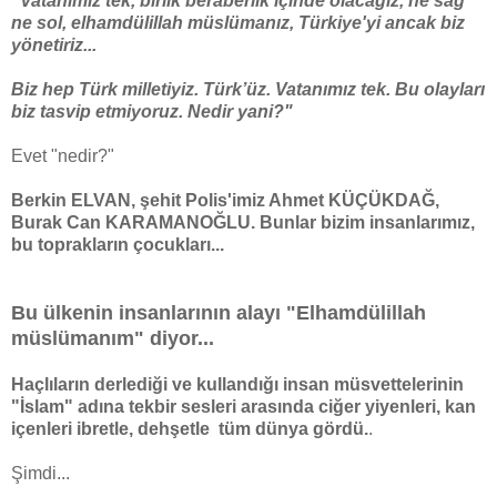
"Vatanımız tek, birlik beraberlik içinde olacağız, ne sağ
ne sol, elhamdülillah müslümanız, Türkiye'yi ancak biz
yönetiriz...
Biz hep Türk milletiyiz. Türk’üz. Vatanımız tek. Bu olayları
biz tasvip etmiyoruz. Nedir yani?"
Evet "nedir?"
Berkin ELVAN, şehit Polis'imiz Ahmet KÜÇÜKDAĞ,
Burak Can KARAMANOĞLU. Bunlar bizim insanlarımız,
bu toprakların çocukları...
Bu ülkenin insanlarının alayı "Elhamdülillah
müslümanım" diyor...
Haçlıların derlediği ve kullandığı insan müsvettelerinin
"İslam" adına tekbir sesleri arasında ciğer yiyenleri, kan
içenleri ibretle, dehşetle tüm dünya gördü.
.
Şimdi...