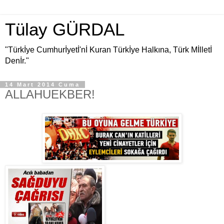
Tülay GÜRDAL
"Türkİye Cumhurİyetİ'nİ Kuran Türkİye Halkına, Türk Mİlletİ
Denİr."
14 Mart 2014 Cuma
ALLAHUEKBER!