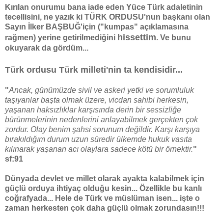
Kırılan onurumu bana iade eden Yüce Türk adaletinin
tecellisini, ne yazık ki TÜRK ORDUSU'nun başkanı olan
Sayın İlker BAŞBUĞ'için ("kumpas" açıklamasına
hissettim
rağmen) yerine getirilmediğini
. Ve bunu
okuyarak da gördüm...
Türk ordusu Türk milleti'nin ta kendisidir...
"
Ancak, günümüzde sivil ve askeri yetki ve sorumluluk
taşıyanlar başta olmak üzere, vicdan sahibi herkesin,
yaşanan haksızlıklar karşısında derin bir sessizliğe
bürünmelerinin nedenlerini anlayabilmek gerçekten çok
zordur. Olay benim şahsi sorunum değildir. Karşı karşıya
bırakıldığım durum uzun süredir ülkemde hukuk vasıta
kılınarak yaşanan acı olaylara sadece kötü bir örnektir.
"
sf:91
Dünyada devlet ve millet olarak ayakta kalabilmek için
güçlü orduya ihtiyaç olduğu kesin... Özellikle bu kanlı
coğrafyada... Hele de Türk ve müslüman isen... işte o
zaman herkesten çok daha güçlü olmak zorundasın!!!