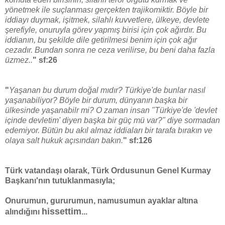
yönetmek ile suçlanması gerçekten trajikomiktir. Böyle bir
iddiayı duymak, işitmek, silahlı kuvvetlere, ülkeye, devlete
şerefiyle, onuruyla görev yapmış birisi için çok ağırdır. Bu
iddianın, bu şekilde dile getirilmesi benim için çok ağır
cezadır. Bundan sonra ne ceza verilirse, bu beni daha fazla
üzmez..
"
sf:26
"
Yaşanan bu durum doğal mıdır? Türkiye'de bunlar nasıl
yaşanabiliyor? Böyle bir durum, dünyanın başka bir
ülkesinde yaşanabilr mi? O zaman insan "Türkiye'de 'devlet
içinde devletim' diyen başka bir güç mü var?" diye sormadan
edemiyor. Bütün bu akıl almaz iddiaları bir tarafa bırakın ve
olaya salt hukuk açısından bakın.
"
sf:126
Türk vatandaşı olarak, Türk Ordusunun Genel Kurmay
Başkanı'nın tutuklanmasıyla;
Onurumun, gururumun, namusumun ayaklar altına
hissettim
alındığını
...