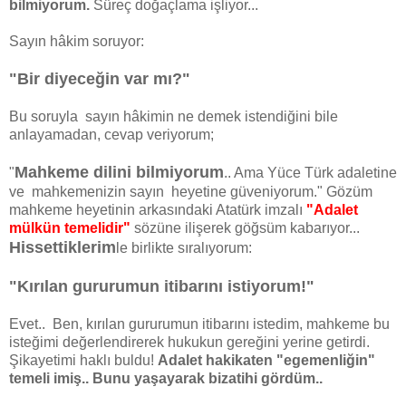
bilmiyorum.
Süreç doğaçlama işliyor...
Sayın hâkim soruyor:
"Bir diyeceğin var mı?"
Bu soruyla sayın hâkimin ne demek istendiğini bile
anlayamadan, cevap veriyorum;
Mahkeme dilini bilmiyorum
"
.. Ama Yüce Türk adaletine
ve mahkemenizin sayın heyetine güveniyorum." Gözüm
mahkeme heyetinin arkasındaki Atatürk imzalı
"Adalet
mülkün temelidir"
sözüne ilişerek göğsüm kabarıyor...
Hissettiklerim
le birlikte sıralıyorum:
"Kırılan gururumun itibarını istiyorum!"
Evet.. Ben, kırılan gururumun itibarını istedim, mahkeme bu
isteğimi değerlendirerek hukukun gereğini yerine getirdi.
Şikayetimi haklı buldu!
Adalet hakikaten "egemenliğin"
temeli imiş.. Bunu yaşayarak bizatihi gördüm..