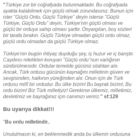
"
Türkiye zor bir coğrafyada bulunmaktadır. Bu coğrafyada
ayakta kalabilmek için güçlü olmak zorundasınız. Bunun için
ister "Güçlü Ordu, Güçlü Türkiye" deyin isterse "Güçlü
Türkiye, Güçlü Ordu" deyin, Türkiye'nin güçlü olması ve
güçlü bir orduya sahip olması şarttır. Önyargıları, boş sözleri
bir tarafa bırakın. Güçlü Türkiye olmadan güçlü ordu olmaz,
güçlü ordu olmadan da güçlü Türkiye olmaz.
Türkiye'nin bugün ihtiyaç duyduğu şey, iç huzur ve iç barıştır.
Caydırıcı nitelikleri koruyan "Güçlü ordu"nun varlığının
sürdürülmesidir. Ordular temelde gücünü silahtan alır.
Ancak, Türk ordusu gücünün kaynağını milletinin güven ve
sevgisinden, halkının yüreğinden alır. Onun için de Türk
ordusu millî bir ordudur. Bu ülke bizim! Bu bayrak bizim!, Bu
ordu bizim! Biz Türk milletiyiz! Gerekirse ülkemiz, milletimiz,
devletimiz ve bayrağımız için canımızı veririz
.
"
sf:129
Bu uyarıya dikkat!!!
"
Bu ordu milletindir..
Unutulmasın ki, en beklenmedik anda bu ülkenin ordusuna