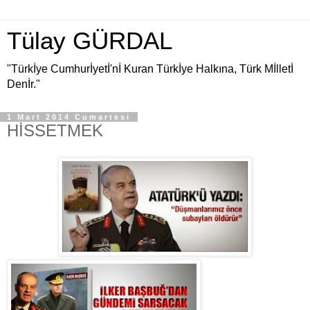
Tülay GÜRDAL
"Türkİye Cumhurİyetİ'nİ Kuran Türkİye Halkına, Türk Mİlletİ
Denİr."
1 Mart 2014 Cumartesi
HİSSETMEK