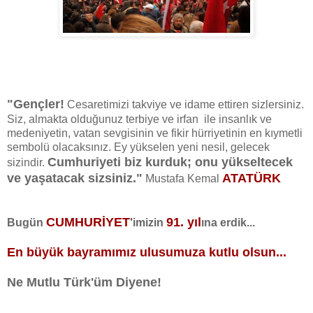
"Gençler!
Cesaretimizi takviye ve idame ettiren sizlersiniz.
Siz, almakta olduğunuz terbiye ve irfan ile insanlık ve
medeniyetin, vatan sevgisinin ve fikir hürriyetinin en kıymetli
sembolü olacaksınız. Ey yükselen yeni nesil, gelecek
Cumhuriyeti biz kurduk; onu yükseltecek
sizindir.
ve yaşatacak sizsiniz."
ATATÜRK
Mustafa Kemal
CUMHURİYET
'
91. yıl
Bugün
imizin
ına erdik...
En büyük bayramımız ulusumuza kutlu olsun...
Ne Mutlu Türk'üm Diyene!