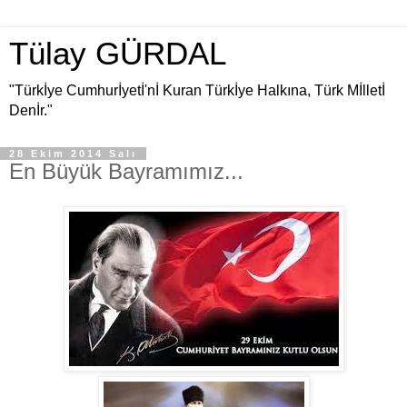
Tülay GÜRDAL
"Türkİye Cumhurİyetİ'nİ Kuran Türkİye Halkına, Türk Mİlletİ
Denİr."
28 Ekim 2014 Salı
En Büyük Bayramımız...