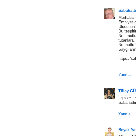
Sabahatt
Merhaba,
Emniyet g
Ulusunun ö
Bu tespiti
Ne mutl
tutanlara.
Ne mutlu 
Saygıları
https://s
Yanıtla
Tülay G
İlginize
Sabahatti
Yanıtla
Beyaz Ya