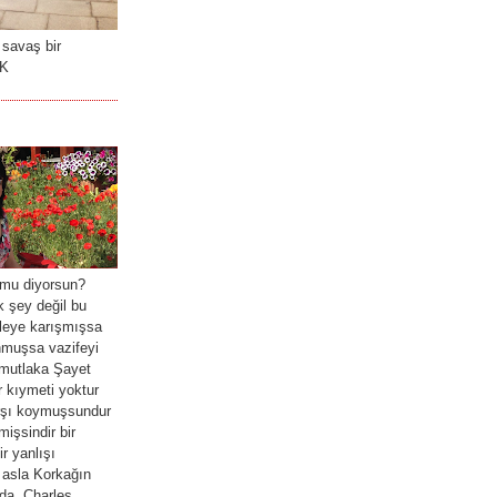
 savaş bir
RK
mu diyorsun?
 şey değil bu
leye karışmışsa
nmuşsa vazifeyi
mutlaka Şayet
 kıymeti yoktur
arşı koymuşsundur
işsindir bir
r yanlışı
 asla Korkağın
ada. Charles