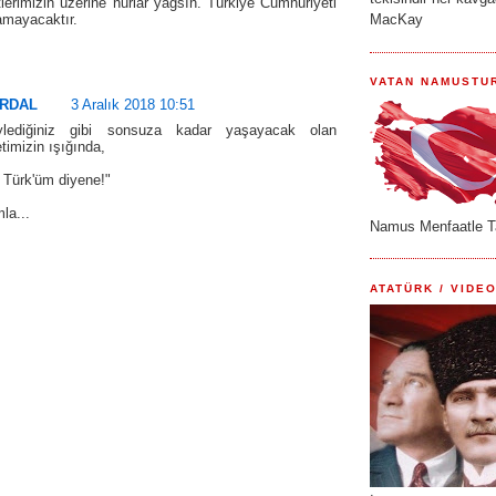
lerimizin üzerine nurlar yağsın. Türkiye Cumhuriyeti
lamayacaktır.
MacKay
VATAN NAMUSTU
ÜRDAL
3 Aralık 2018 10:51
lediğiniz gibi sonsuza kadar yaşayacak olan
timizin ışığında,
 Türk'üm diyene!"
la...
Namus Menfaatle T
ATATÜRK / VIDEO