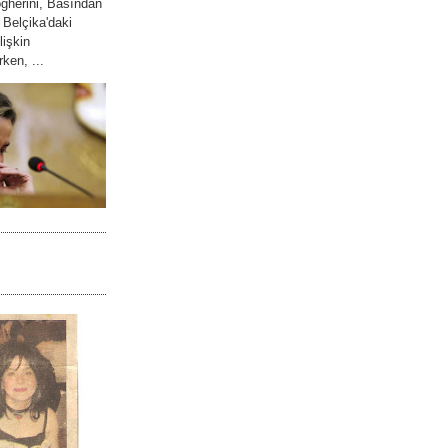
gherini, Basından
 Belçika'daki
lişkin
ken, ...