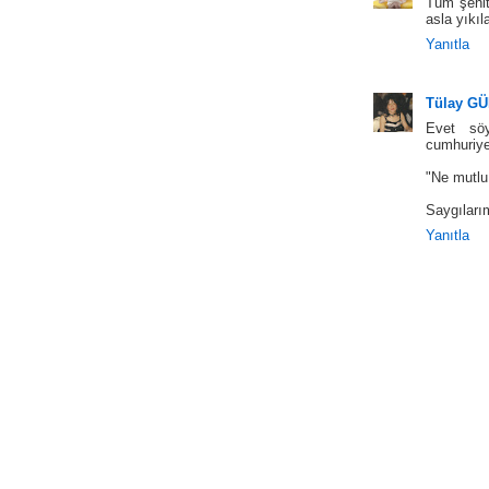
Tüm şehit
asla yıkı
Yanıtla
Tülay G
Evet söy
cumhuriye
"Ne mutlu
Saygılarım
Yanıtla