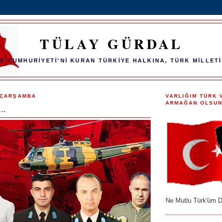
TÜLAY GÜRDAL
E CUMHURİYETİ'Nİ KURAN TÜRKİYE HALKINA, TÜRK MİLLETİ
 ÇARŞAMBA
VARLIĞIM TÜRK 
ARMAĞAN OLSUN
..
Ne Mutlu Türk'üm D