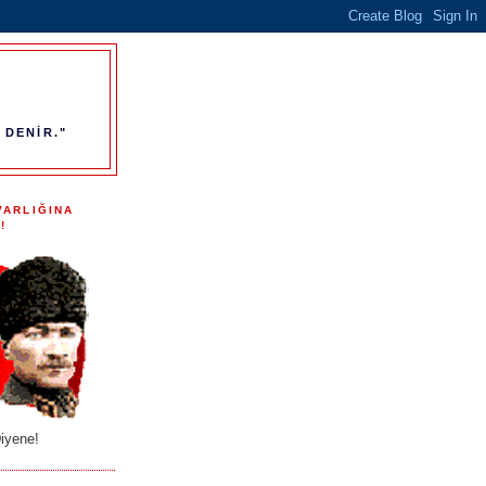
 DENİR."
VARLIĞINA
!
iyene!