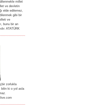
ilenmekle millet
llet ve devletin
ğı elde edilemez,
ilenmek gibi bir
lleti ve
ı, bunu bir an
lıdır. ATATÜRK
içbir zorlukla
bilin ki o yol asla
rmaz.
live.com