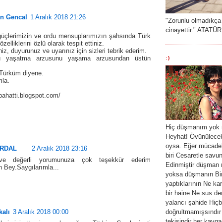
in Gencal
1 Aralık 2018 21:26
"Zorunlu olmadıkça
cinayettir." ATATÜ
üçlerimizin ve ordu mensuplarımızın şahsında Türk
zelliklerini özlü olarak tespit ettiniz.
niz, duyurunuz ve uyarınız için sizleri tebrik ederim.
u yaşatma arzusunu yaşama arzusundan üstün
:)
Türküm diyene.
mla.
abahatti.blogspot.com/
Hiç düşmanım yok 
Heyhat! Övünülecek
oysa. Eğer mücade
ÜRDAL
2 Aralık 2018 23:16
biri Cesaretle savu
 ve değerli yorumunuza çok teşekkür ederim
Edinmiştir düşman 
n Bey.Saygılarımla...
yoksa düşmanın Bir
yaptıklarının Ne k
bir haine Ne sus dem
yalancı şahide Hiçbi
kalı
3 Aralık 2018 00:00
doğrultmamışsındır
tekisindir her kavg