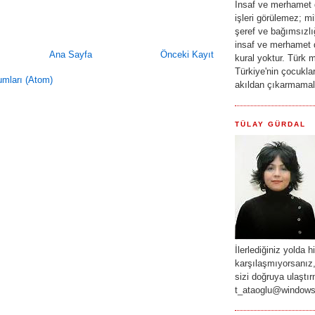
İnsaf ve merhamet d
işleri görülemez; mi
şeref ve bağımsızlı
insaf ve merhamet d
Ana Sayfa
Önceki Kayıt
kural yoktur. Türk mi
Türkiye'nin çocuklar
umları (Atom)
akıldan çıkarmama
TÜLAY GÜRDAL
İlerlediğiniz yolda h
karşılaşmıyorsanız, 
sizi doğruya ulaştı
t_ataoglu@windows