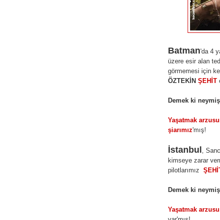
Batman
'da 4 
üzere esir alan t
görmemesi için ke
ÖZTEKİN
ŞEHİT
Demek ki neymi
Yaşatmak arzusu
şiarımız
'mış!
İstanbul
, Sanc
kimseye zarar ve
pilotlarımız
ŞEHİ
Demek ki neymi
Yaşatmak arzusu
var'mış!