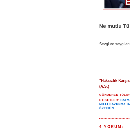
Ne mutlu Tü
Sevgi ve saygılar
"
Haksızlık Karşı
(A.S.)
GÖNDEREN
TÜLA
ETIKETLER:
BATM
MILLI SAVUNMA B
ÖZTEKİN
4 YORUM: