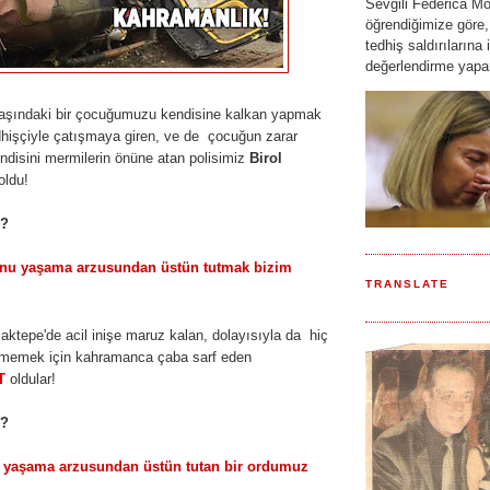
Sevgili Federica Mo
öğrendiğimize göre,
tedhiş saldırılarına i
değerlendirme yapar
yaşındaki bir çocuğumuzu kendisine kalkan yapmak
edhişçiyle çatışmaya giren, ve de çocuğun zarar
ndisini mermilerin önüne atan polisimiz
Birol
oldu!
ş?
nu yaşama arzusundan üstün tutmak bizim
TRANSLATE
aktepe'de acil inişe maruz kalan, dolayısıyla da hiç
rmemek için kahramanca çaba sarf eden
T
oldular!
ş?
 yaşama arzusundan üstün tutan bir ordumuz