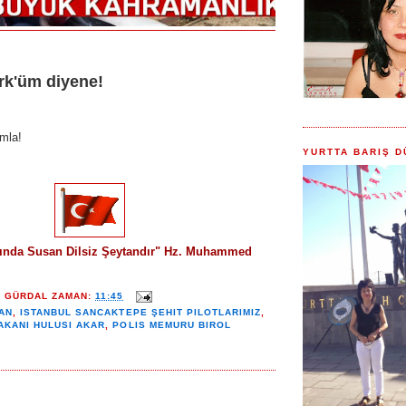
rk'üm diyene!
ımla!
YURTTA BARIŞ D
sında Susan Dilsiz Şeytandır" Hz. Muhammed
Y GÜRDAL
ZAMAN:
11:45
AN
,
ISTANBUL SANCAKTEPE ŞEHIT PILOTLARIMIZ
,
AKANI HULUSI AKAR
,
POLIS MEMURU BIROL