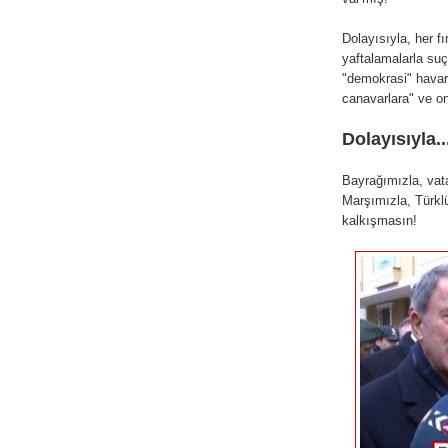
Dolayısıyla, her fı
yaftalamalarla su
"demokrasi" havari
canavarlara" ve onl
Dolayısıyla..
Bayrağımızla, vata
Marşımızla, Türk
kalkışmasın!