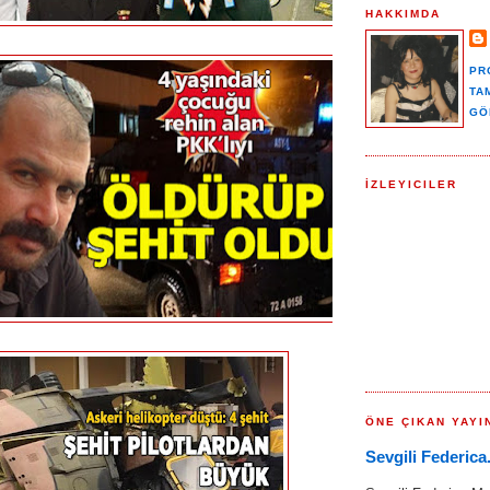
HAKKIMDA
PR
TA
GÖ
İZLEYICILER
ÖNE ÇIKAN YAYI
Sevgili Federica.