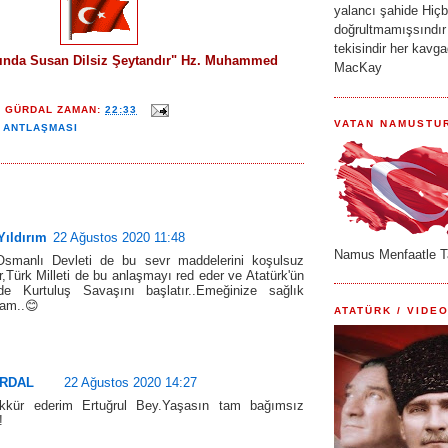
yalancı şahide Hiçbi
doğrultmamışsındır
tekisindir her kavg
sında Susan Dilsiz Şeytandır" Hz. Muhammed
MacKay
Y GÜRDAL
ZAMAN:
22:33
VATAN NAMUSTU
 ANTLAŞMASI
Yıldırım
22 Ağustos 2020 11:48
Namus Menfaatle T
smanlı Devleti de bu sevr maddelerini koşulsuz
r,Türk Milleti de bu anlaşmayı red eder ve Atatürk'ün
nde Kurtuluş Savaşını başlatır..Emeğinize sağlık
cam..😊
ATATÜRK / VIDEO
ÜRDAL
22 Ağustos 2020 14:27
kkür ederim Ertuğrul Bey.Yaşasın tam bağımsız
!