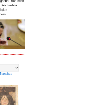
gherini, Basından
 Belçika'daki
lişkin
ken, ...
Translate