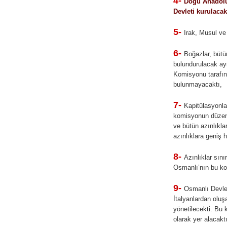
4-
Doğu Anadolu
Devleti kurulacak
5-
Irak, Musul ve 
6-
Boğazlar, bütü
bulundurulacak ay
Komisyonu tarafı
bulunmayacaktı,
7-
Kapitülasyonlar
komisyonun düzenl
ve bütün azınlıkla
azınlıklara geniş 
8-
Azınlıklar sını
Osmanlı’nın bu ko
9-
Osmanlı Devlet
İtalyanlardan olu
yönetilecekti. Bu
olarak yer alacaktı