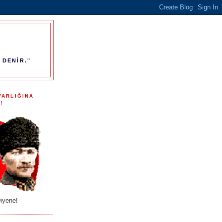
 DENİR."
VARLIĞINA
!
iyene!