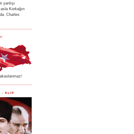
r yanlışı
 asla Korkağın
ada. Charles
R!
akaslanmaz!
 - KLIP