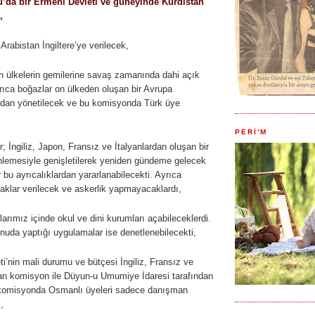
’da bir Ermeni Devleti ve güneyinde Kürdistan
,
Arabistan İngiltere’ye verilecek,
n ülkelerin gemilerine savaş zamanında dahi açık
rıca boğazlar on ülkeden oluşan bir Avrupa
ndan yönetilecek ve bu komisyonda Türk üye
PERİ'M
; İngiliz, Japon, Fransız ve İtalyanlardan oluşan bir
emesiyle genişletilerek yeniden gündeme gelecek
r bu ayrıcalıklardan yararlanabilecekti. Ayrıca
haklar verilecek ve askerlik yapmayacaklardı,
rlarımız içinde okul ve dini kurumları açabileceklerdi.
nuda yaptığı uygulamalar ise denetlenebilecekti,
i’nin mali durumu ve bütçesi İngiliz, Fransız ve
şan komisyon ile Düyun-u Umumiye İdaresi tarafından
 komisyonda Osmanlı üyeleri sadece danışman
,