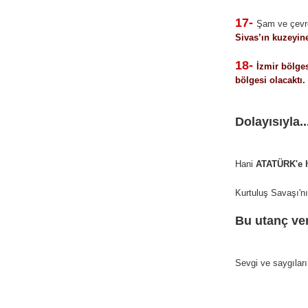
17-
Şam ve çevr
Sivas’ın kuzeyin
18-
İzmir bölges
bölgesi olacaktı.
Dolayısıyla..
Hani
ATATÜRK'e h
Kurtuluş Savaşı'n
Bu utanç ver
Sevgi ve saygılar