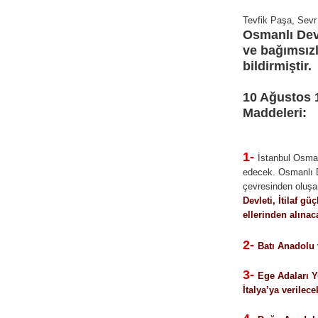
Tevfik Paşa, Sev
Osmanlı Dev
ve bağımsız
bildirmiştir.
10 Ağustos 
Maddeleri:
1-
İstanbul Osman
edecek. Osmanlı D
çevresinden oluşa
Devleti, İtilaf gü
ellerinden alınac
2-
Batı Anadolu 
3-
Ege Adaları Y
İtalya’ya verilece