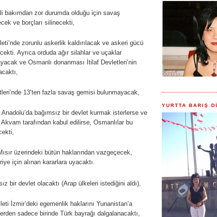
i bakımdan zor durumda olduğu için savaş
ek ve borçları silinecekti,
ti’nde zorunlu askerlik kaldırılacak ve askeri gücü
kti. Ayrıca orduda ağır silahlar ve uçaklar
yacak ve Osmanlı donanması İtilaf Devletleri’nin
acaktı,
leri’nde 13’ten fazla savaş gemisi bulunmayacak,
YURTTA BARIŞ D
u Anadolu’da bağımsız bir devlet kurmak isterlerse ve
 Akvam tarafından kabul edilirse, Osmanlılar bu
ekti,
Mısır üzerindeki bütün haklarından vazgeçecek,
uriye için alınan kararlara uyacaktı.
z bir devlet olacaktı (Arap ülkeleri istediğini aldı),
eti İzmir’deki egemenlik haklarını Yunanistan’a
lerden sadece birinde Türk bayrağı dalgalanacaktı,