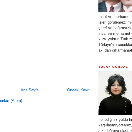
İnsaf ve merhamet d
işleri görülemez; mi
şeref ve bağımsızlı
insaf ve merhamet d
kural yoktur. Türk mi
Türkiye'nin çocuklar
akıldan çıkarmama
TÜLAY GÜRDAL
Ana Sayfa
Önceki Kayıt
umları (Atom)
İlerlediğiniz yolda h
karşılaşmıyorsanız, 
sizi doğruya ulaştı