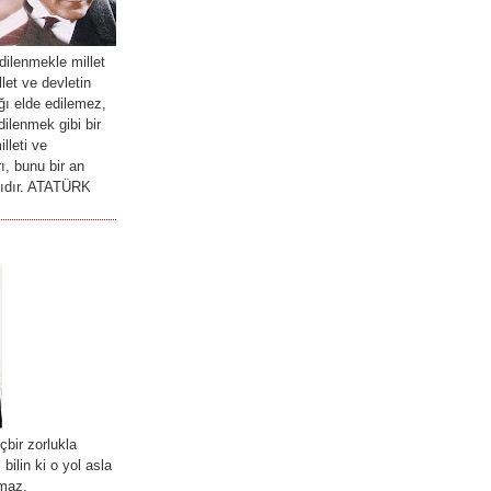
ilenmekle millet
llet ve devletin
ğı elde edilemez,
ilenmek gibi bir
lleti ve
ı, bunu bir an
lıdır. ATATÜRK
içbir zorlukla
bilin ki o yol asla
rmaz.