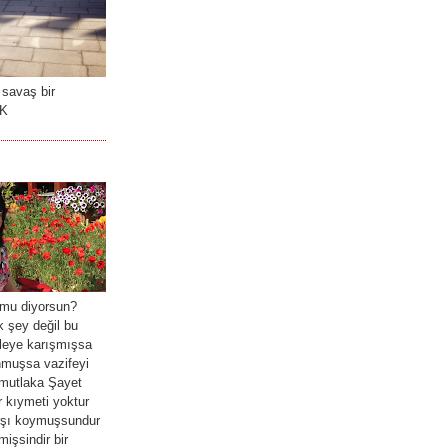
 savaş bir
RK
mu diyorsun?
 şey değil bu
leye karışmışsa
nmuşsa vazifeyi
mutlaka Şayet
 kıymeti yoktur
arşı koymuşsundur
işsindir bir