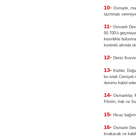
10-
Osmanlı, mal
tazminatı vermeyec
11-
Osmanlı Devle
50.700’ü geçmeyece
kesinlikle bulunma
kontrolü altında ol
12-
Deniz Kuvvet
13-
Kürtler, Doğ
bu istek Cemiyet-i
durumu kabul edec
14-
Osmanlılar, 
Filistin, Irak ve S
15-
Hicaz bağımsı
16-
Osmanlı Devl
bırakacak ve kale