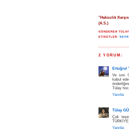
"
Haksızlık Karşı
(A.S.)
GÖNDEREN
TÜLA
ETIKETLER:
SEVR
2 YORUM:
Ertuğrul 
Ve son O
kabul ede
önderliği
Tülay ho
Yanıtla
Tülay G
Çok teşe
TÜRKİYE
Yanıtla