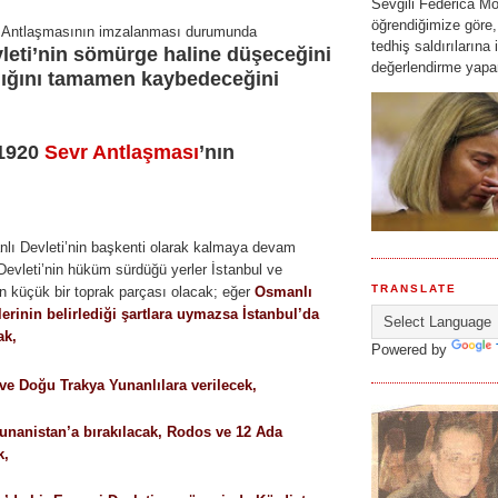
Sevgili Federica Mo
öğrendiğimize göre,
r Antlaşmasının imzalanması durumunda
tedhiş saldırılarına i
leti’nin sömürge haline düşeceğini
değerlendirme yapar
lığını tamamen kaybedeceğini
1920
Sevr Antlaşması
’nın
lı Devleti’nin başkenti olarak kalmaya devam
evleti’nin hüküm sürdüğü yerler İstanbul ve
TRANSLATE
n küçük bir toprak parçası olacak; eğer
Osmanlı
çlerinin belirlediği şartlara uymazsa İstanbul’da
ak,
Powered by
ve Doğu Trakya Yunanlılara verilecek,
unanistan’a bırakılacak, Rodos ve 12 Ada
k,