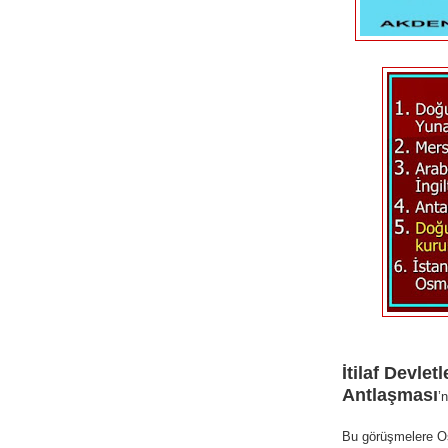
İtilaf Devletl
Antlaşması
’
Bu görüşmelere Os