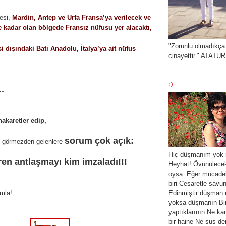
esi,
Mardin, Antep ve Urfa Fransa’ya verilecek ve
e kadar olan bölgede Fransız nüfusu yer alacaktı,
"Zorunlu olmadıkça
i dışındaki Batı Anadolu, İtalya’ya ait nüfus
cinayettir." ATATÜ
:)
..
akaretler edip,
sorum çok açık:
ı görmezden gelenlere
Hiç düşmanım yok 
en antlaşmayı kim imzaladı!!!
Heyhat! Övünülecek
oysa. Eğer mücade
biri Cesaretle savu
ımla!
Edinmiştir düşman 
yoksa düşmanın Bir
yaptıklarının Ne k
bir haine Ne sus dem