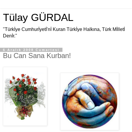
Tülay GÜRDAL
"Türkİye Cumhurİyetİ'nİ Kuran Türkİye Halkına, Türk Mİlletİ
Denİr."
6 Aralık 2008 Cumartesi
Bu Can Sana Kurban!