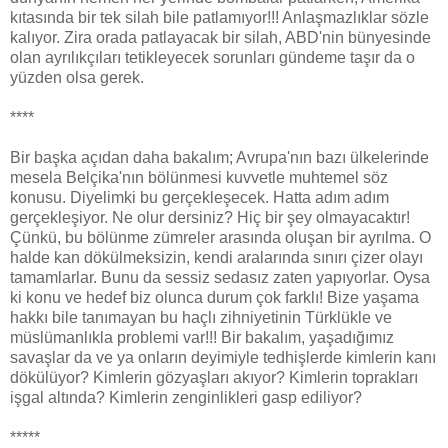
kıtasında bir tek silah bile patlamıyor!!! Anlaşmazlıklar sözle
kalıyor. Zira orada patlayacak bir silah, ABD'nin bünyesinde
olan ayrılıkçıları tetikleyecek sorunları gündeme taşır da o
yüzden olsa gerek.
****
Bir başka açıdan daha bakalım; Avrupa'nın bazı ülkelerinde
mesela Belçika'nın bölünmesi kuvvetle muhtemel söz
konusu. Diyelimki bu gerçekleşecek. Hatta adım adım
gerçekleşiyor. Ne olur dersiniz? Hiç bir şey olmayacaktır!
Çünkü, bu bölünme zümreler arasında oluşan bir ayrılma. O
halde kan dökülmeksizin, kendi aralarında sınırı çizer olayı
tamamlarlar. Bunu da sessiz sedasız zaten yapıyorlar. Oysa
ki konu ve hedef biz olunca durum çok farklı! Bize yaşama
hakkı bile tanımayan bu haçlı zihniyetinin Türklükle ve
müslümanlıkla problemi var!!! Bir bakalım, yaşadığımız
savaşlar da ve ya onların deyimiyle tedhişlerde kimlerin kanı
dökülüyor? Kimlerin gözyaşları akıyor? Kimlerin toprakları
işgal altında? Kimlerin zenginlikleri gasp ediliyor?
*****