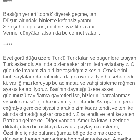
*****
Bastığın yerleri 'toprak' diyerek geçme, tanı!
Düşün altındaki binlerce kefensiz yatanı.
Sen şehid oğlusun, incitme, yazıktır, atanı.
Verme, dünyâları alsan da bu cennet vatanı.
*****
Evet görüldüğü üzere Türk'ü Türk kılan ve bugünlere taşıyan
Türk askeridir. Aslında bizler asker bir milletin evlatlarıyız. O
gücü de imanımızla birlikte taşıdığımız kesin. Örneklerini
tarih sayfalarında bol miktarda görüyoruz. İşte bu sebepledir
ki, varlığımızı koruyup bu acımasız ve vahşi sisteme rağmen
ayakta kalabiliyoruz. Batı'nın dayattığı üzere asker
gücümüzü zayıflatma gayretleri ise, bizlerin "parçalanması
ve yok olması" için hazırlanmış bir plandır. Avrupa'nın gerek
coğrafya gerekse siyasi olarak bizim kadar tehdit ve tehlike
altında olmadığı aşikar ortadadır. Zira tehdit ve tehlike zaten
Batı'dan gelmekte. Diğer yandan, Amerika kıtası üzerinde
dikkat çeken bir noktayı da ayrıca paylaşmak isterim;
Özellikle içinde bulunduğumuz bölge de olmak üzere,
dünyanın hemen her yerinde bombalar patlarken, Amerika