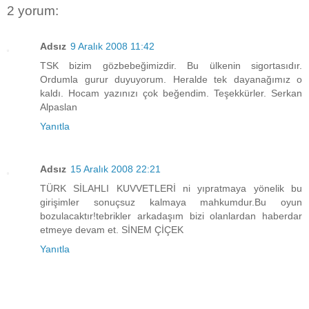
2 yorum:
Adsız
9 Aralık 2008 11:42
TSK bizim gözbebeğimizdir. Bu ülkenin sigortasıdır.
Ordumla gurur duyuyorum. Heralde tek dayanağımız o
kaldı. Hocam yazınızı çok beğendim. Teşekkürler. Serkan
Alpaslan
Yanıtla
Adsız
15 Aralık 2008 22:21
TÜRK SİLAHLI KUVVETLERİ ni yıpratmaya yönelik bu
girişimler sonuçsuz kalmaya mahkumdur.Bu oyun
bozulacaktır!tebrikler arkadaşım bizi olanlardan haberdar
etmeye devam et. SİNEM ÇİÇEK
Yanıtla