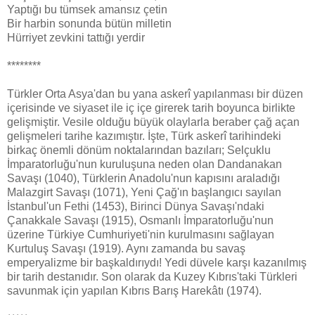
Yaptığı bu tümsek amansız çetin
Bir harbin sonunda bütün milletin
Hürriyet zevkini tattığı yerdir
********
Türkler Orta Asya'dan bu yana askerî yapılanması bir düzen
içerisinde ve siyaset ile iç içe girerek tarih boyunca birlikte
gelişmiştir. Vesile olduğu büyük olaylarla beraber çağ açan
gelişmeleri tarihe kazımıştır. İşte, Türk askerî tarihindeki
birkaç önemli dönüm noktalarından bazıları; Selçuklu
İmparatorluğu'nun kuruluşuna neden olan Dandanakan
Savaşı (1040), Türklerin Anadolu'nun kapısını araladığı
Malazgirt Savaşı (1071), Yeni Çağ'ın başlangıcı sayılan
İstanbul'un Fethi (1453), Birinci Dünya Savaşı'ndaki
Çanakkale Savaşı (1915), Osmanlı İmparatorluğu'nun
üzerine Türkiye Cumhuriyeti'nin kurulmasını sağlayan
Kurtuluş Savaşı (1919). Aynı zamanda bu savaş
emperyalizme bir başkaldırıydı! Yedi düvele karşı kazanılmış
bir tarih destanıdır. Son olarak da Kuzey Kıbrıs'taki Türkleri
savunmak için yapılan Kıbrıs Barış Harekâtı (1974).