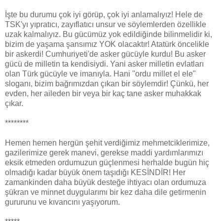
İşte bu durumu çok iyi görüp, çok iyi anlamalıyız! Hele de
TSK'yı yıpratıcı, zayıflatıcı unsur ve söylemlerden özellikle
uzak kalmalıyız. Bu gücümüz yok edildiğinde bilinmelidir ki,
bizim de yaşama şansımız YOK olacaktır! Atatürk öncelikle
bir askerdi! Cumhuriyeti'de asker gücüyle kurdu! Bu asker
gücü de milletin ta kendisiydi. Yani asker milletin evlatları
olan Türk gücüyle ve imanıyla. Hani "ordu millet el ele"
sloganı, bizim bağrımızdan çıkan bir söylemdir! Çünkü, her
evden, her aileden bir veya bir kaç tane asker muhakkak
çıkar.
********
Hemen hemen hergün şehit verdiğimiz mehmetciklerimize,
gazilerimize gerek manevi, gerekse maddi yardımlarımızı
eksik etmeden ordumuzun güçlenmesi herhalde bugün hiç
olmadığı kadar büyük önem taşıdığı KESİNDİR! Her
zamankinden daha büyük desteğe ihtiyacı olan ordumuza
şükran ve minnet duygularımı bir kez daha dile getirmenin
gururunu ve kıvancını yaşıyorum.