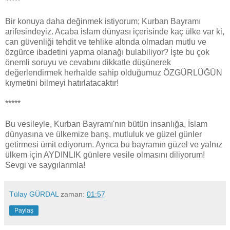
*****
Bir konuya daha değinmek istiyorum; Kurban Bayramı
arifesindeyiz. Acaba islam dünyası içerisinde kaç ülke var ki,
can güvenliği tehdit ve tehlike altında olmadan mutlu ve
özgürce ibadetini yapma olanağı bulabiliyor? İşte bu çok
önemli soruyu ve cevabını dikkatle düşünerek
değerlendirmek herhalde sahip olduğumuz ÖZGÜRLÜĞÜN
kıymetini bilmeyi hatırlatacaktır!
*****
Bu vesileyle, Kurban Bayramı'nın bütün insanlığa, İslam
dünyasına ve ülkemize barış, mutluluk ve güzel günler
getirmesi ümit ediyorum. Ayrıca bu bayramın güzel ve yalnız
ülkem için AYDINLIK günlere vesile olmasını diliyorum!
Sevgi ve saygılarımla!
Tülay GÜRDAL
zaman:
01:57
Paylaş