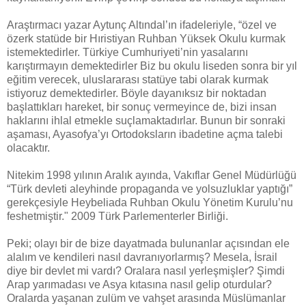
Araştırmacı yazar Aytunç Altındal’ın ifadeleriyle, “özel ve
özerk statüde bir Hıristiyan Ruhban Yüksek Okulu kurmak
istemektedirler. Türkiye Cumhuriyeti’nin yasalarını
karıştırmayın demektedirler Biz bu okulu liseden sonra bir yıl
eğitim verecek, uluslararası statüye tabi olarak kurmak
istiyoruz demektedirler. Böyle dayanıksız bir noktadan
başlattıkları hareket, bir sonuç vermeyince de, bizi insan
haklarını ihlal etmekle suçlamaktadırlar. Bunun bir sonraki
aşaması, Ayasofya’yı Ortodoksların ibadetine açma talebi
olacaktır.
Nitekim 1998 yılının Aralık ayında, Vakıflar Genel Müdürlüğü
“Türk devleti aleyhinde propaganda ve yolsuzluklar yaptığı”
gerekçesiyle Heybeliada Ruhban Okulu Yönetim Kurulu’nu
feshetmiştir." 2009 Türk Parlementerler Birliği.
Peki; olayı bir de bize dayatmada bulunanlar açısından ele
alalım ve kendileri nasıl davranıyorlarmış? Mesela, İsrail
diye bir devlet mi vardı? Oralara nasıl yerleşmişler? Şimdi
Arap yarımadası ve Asya kıtasına nasıl gelip oturdular?
Oralarda yaşanan zulüm ve vahşet arasında Müslümanlar