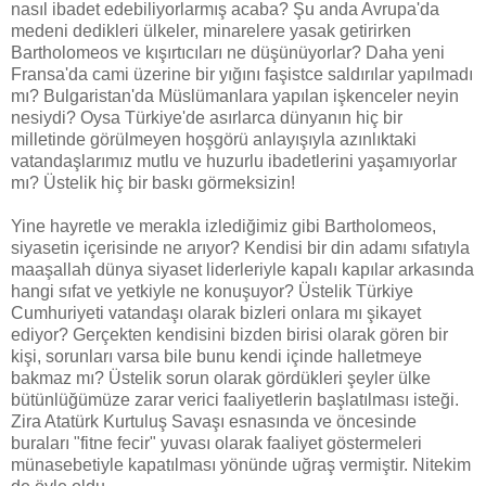
nasıl ibadet edebiliyorlarmış acaba? Şu anda Avrupa'da
medeni dedikleri ülkeler, minarelere yasak getirirken
Bartholomeos ve kışırtıcıları ne düşünüyorlar? Daha yeni
Fransa'da cami üzerine bir yığını faşistce saldırılar yapılmadı
mı? Bulgaristan'da Müslümanlara yapılan işkenceler neyin
nesiydi? Oysa Türkiye'de asırlarca dünyanın hiç bir
milletinde görülmeyen hoşgörü anlayışıyla azınlıktaki
vatandaşlarımız mutlu ve huzurlu ibadetlerini yaşamıyorlar
mı? Üstelik hiç bir baskı görmeksizin!
Yine hayretle ve merakla izlediğimiz gibi Bartholomeos,
siyasetin içerisinde ne arıyor? Kendisi bir din adamı sıfatıyla
maaşallah dünya siyaset liderleriyle kapalı kapılar arkasında
hangi sıfat ve yetkiyle ne konuşuyor? Üstelik Türkiye
Cumhuriyeti vatandaşı olarak bizleri onlara mı şikayet
ediyor? Gerçekten kendisini bizden birisi olarak gören bir
kişi, sorunları varsa bile bunu kendi içinde halletmeye
bakmaz mı? Üstelik sorun olarak gördükleri şeyler ülke
bütünlüğümüze zarar verici faaliyetlerin başlatılması isteği.
Zira Atatürk Kurtuluş Savaşı esnasında ve öncesinde
buraları "fitne fecir" yuvası olarak faaliyet göstermeleri
münasebetiyle kapatılması yönünde uğraş vermiştir. Nitekim