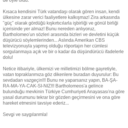
de öyle oldu.
Kısaca kendisini Türk vatandaşı olarak gören insan, kendi
ülkesine zarar verici faaliyetlere kalkışmaz! Zira arkasında
"güç" olarak gördüğü kışkırtıcılarla işbirliği ve gönül birliği
içerisinde yer almaz! Bunu nereden anlıyoruz,
Bartholomeo'un sözleri arasında bizleri ve devletini küçük
düşürücü söylemlerinden... Aslında Amerikan CBS
televizyonuyla yapmış olduğu röportajın her cümlesi
sorgulanmaya açık ve bir o kadar da düşündürücü ifadelerle
dolu!
Netice itibariyle, ülkemizi ve milletimizi bölme gayretiyle,
vatan topraklarımıza göz dikenlere buradan duyurulur: Bu
sevdadan vazgeçin!!! Bunu ne yaparsanız yapın, BA-ŞA-
RA-MA-YA-CAK-SI-NIZ!!! Bartholomeos'a gelince
bulunduğu mevkinin Türkiye Cumhuriyeti Anayasası'na göre
yasal durumunu tekrar bir gözden geçirmesini ve ona göre
hareket etmesini tavsiye ederiz...
Sevgi ve saygılarımla!