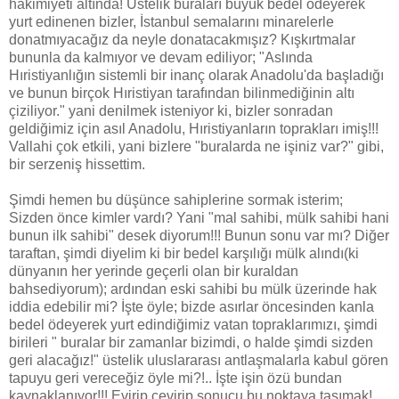
hakimiyeti altında! Üstelik buraları büyük bedel ödeyerek
yurt edinenen bizler, İstanbul semalarını minarelerle
donatmıyacağız da neyle donatacakmışız? Kışkırtmalar
bununla da kalmıyor ve devam ediliyor; "Aslında
Hıristiyanlığın sistemli bir inanç olarak Anadolu'da başladığı
ve bunun birçok Hıristiyan tarafından bilinmediğinin altı
çiziliyor." yani denilmek isteniyor ki, bizler sonradan
geldiğimiz için asıl Anadolu, Hıristiyanların toprakları imiş!!!
Vallahi çok etkili, yani bizlere "buralarda ne işiniz var?" gibi,
bir serzeniş hissettim.
Şimdi hemen bu düşünce sahiplerine sormak isterim;
Sizden önce kimler vardı? Yani "mal sahibi, mülk sahibi hani
bunun ilk sahibi" desek diyorum!!! Bunun sonu var mı? Diğer
taraftan, şimdi diyelim ki bir bedel karşılığı mülk alındı(ki
dünyanın her yerinde geçerli olan bir kuraldan
bahsediyorum); ardından eski sahibi bu mülk üzerinde hak
iddia edebilir mi? İşte öyle; bizde asırlar öncesinden kanla
bedel ödeyerek yurt edindiğimiz vatan topraklarımızı, şimdi
birileri " buralar bir zamanlar bizimdi, o halde şimdi sizden
geri alacağız!" üstelik uluslararası antlaşmalarla kabul gören
tapuyu geri vereceğiz öyle mi?!.. İşte işin özü bundan
kaynaklanıyor!!! Evirip çevirip sonucu bu noktaya taşımak!