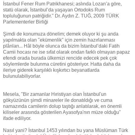
İstanbul Fener Rum Patrikhanesi; aslında Lozan’a göre,
statü olarak, İstanbul’da yaşayan Ortodoks Rum
topluluğunun patriğidir." Dr. Aydın Z. TUĞ, 2009 TÜRK
Parlementerler Birliği
Şimdi de konumuza dönelim; demek oluyor ki şu anda
yapılmakta olan "ekümenlik" için zemin hazırlanması
plânları... Hâl böyle olunca da bizim İstanbul’daki Fatih
Camii hocası ne ise sıfat olarak ondan farklı olmayan papaz
efendi orada burada ülkemizi rencide edecek pek çok
söylemlerde bulunma cüretini gösteriyor. Hatta daha da
ileriye giderek karşılıklı kışkırtıcı beyanatlarda
bulunulabiliyorlar.
Mesela, "Bir zamanlar Hıristiyan olan İstanbul'un
gökyüzünün şimdi minareler ile donatıldığı ve cuma
namazında camilerin dolup taştığı anlatılarak, en önemli
kiliseler arasında gösterilen Ayasofya'nın müze olduğu"
ifade ediliyor.
Nasıl yani? İstanbul 1453 yılından bu yana Müslüman Türk