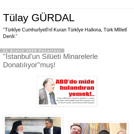
Tülay GÜRDAL
"Türkİye Cumhurİyetİ'nİ Kuran Türkİye Halkına, Türk Mİlletİ
Denİr."
21 Aralık 2009 Pazartesi
"İstanbul'un Silüeti Minarelerle
Donatılıyor"muş!