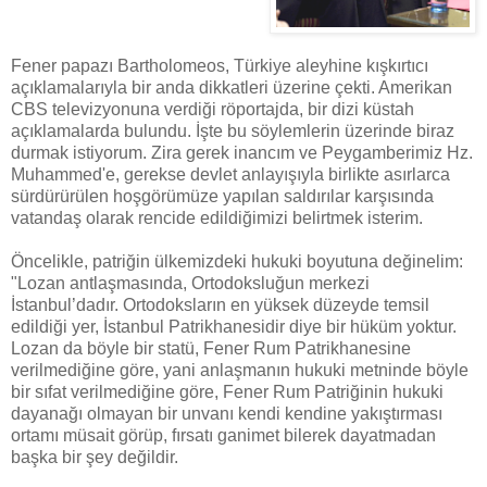
Fener papazı Bartholomeos, Türkiye aleyhine kışkırtıcı
açıklamalarıyla bir anda dikkatleri üzerine çekti. Amerikan
CBS televizyonuna verdiği röportajda, bir dizi küstah
açıklamalarda bulundu. İşte bu söylemlerin üzerinde biraz
durmak istiyorum. Zira gerek inancım ve Peygamberimiz Hz.
Muhammed'e, gerekse devlet anlayışıyla birlikte asırlarca
sürdürürülen hoşgörümüze yapılan saldırılar karşısında
vatandaş olarak rencide edildiğimizi belirtmek isterim.
Öncelikle, patriğin ülkemizdeki hukuki boyutuna değinelim:
"Lozan antlaşmasında, Ortodoksluğun merkezi
İstanbul’dadır. Ortodoksların en yüksek düzeyde temsil
edildiği yer, İstanbul Patrikhanesidir diye bir hüküm yoktur.
Lozan da böyle bir statü, Fener Rum Patrikhanesine
verilmediğine göre, yani anlaşmanın hukuki metninde böyle
bir sıfat verilmediğine göre, Fener Rum Patriğinin hukuki
dayanağı olmayan bir unvanı kendi kendine yakıştırması
ortamı müsait görüp, fırsatı ganimet bilerek dayatmadan
başka bir şey değildir.