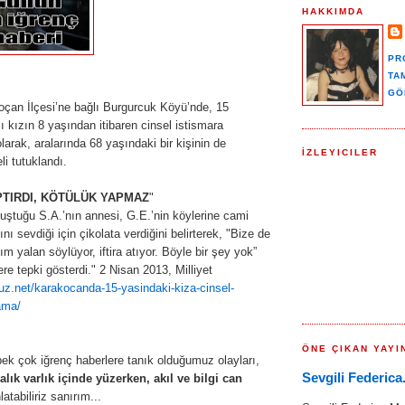
HAKKIMDA
PR
TA
GÖ
çan İlçesi’ne bağlı Burgurcuk Köyü’nde, 15
ı kızın 8 yaşından itibaren cinsel istismara
olarak, aralarında 68 yaşındaki bir kişinin de
İZLEYICILER
i tutuklandı.
PTIRDI, KÖTÜLÜK YAPMAZ
"
uştuğu S.A.’nın annesi, G.E.’nin köylerine cami
ını sevdiği için çikolata verdiğini belirterek, "Bize de
m yalan söylüyor, iftira atıyor. Böyle bir şey yok”
re tepki gösterdi." 2 Nisan 2013, Milliyet
z.net/karakocanda-15-yasindaki-kiza-cinsel-
ama/
ÖNE ÇIKAN YAYI
ek çok iğrenç haberlere tanık olduğumuz olayları,
Sevgili Federica.
lık varlık içinde yüzerken, akıl ve bilgi can
latabiliriz sanırım...