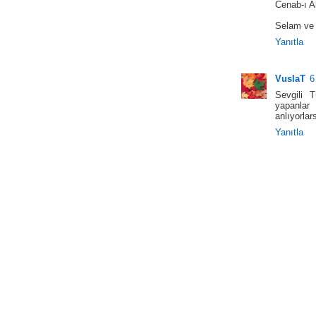
Cenab-ı Al
Selam ve 
Yanıtla
VuslaT
6
Sevgili 
yapanlar 
anlıyorlars
Yanıtla