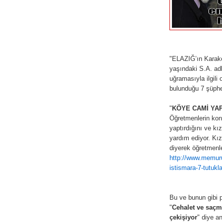
"ELAZIĞ’ın Karako
yaşındaki S.A. adl
uğramasıyla ilgili 
bulunduğu 7 şüphel
"
KÖYE CAMİ YA
Öğretmenlerin kon
yaptırdığını ve kız
yardım ediyor. Kızı
diyerek öğretmenle
http://www.memuru
istismara-7-tutukl
Bu ve bunun gibi p
"
Cehalet ve saçma
çekişiyor
" diye an