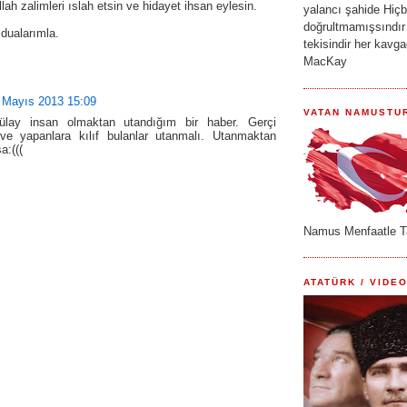
lah zalimleri ıslah etsin ve hidayet ihsan eylesin.
yalancı şahide Hiçbi
doğrultmamışsındır
dualarımla.
tekisindir her kavg
MacKay
 Mayıs 2013 15:09
VATAN NAMUSTU
Tülay insan olmaktan utandığım bir haber. Gerçi
ve yapanlara kılıf bulanlar utanmalı. Utanmaktan
a:(((
Namus Menfaatle T
ATATÜRK / VIDEO