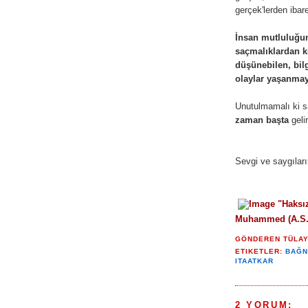
gerçek'lerden ibare
İnsan mutluluğu
saçmalıklardan k
düşünebilen, bilg
olaylar yaşanma
Unutulmamalı ki s
zaman başta
gelir
Sevgi ve saygılar
"
Haksız
Muhammed (A.S.
GÖNDEREN
TÜLA
ETIKETLER:
BAĞN
ITAATKAR
2 YORUM: