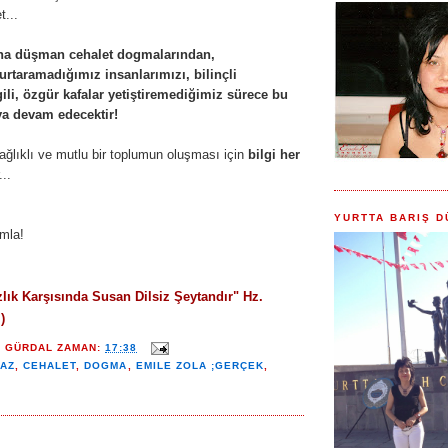
t...
na düşman cehalet dogmalarından,
urtaramadığımız insanlarımızı, bilinçli
ili, özgür kafalar yetiştiremediğimiz sürece bu
ya devam edecektir!
ağlıklı ve mutlu bir toplumun oluşması için
bilgi her
...
YURTTA BARIŞ D
ımla!
lık Karşısında Susan Dilsiz Şeytandır" Hz.
)
Y GÜRDAL
ZAMAN:
17:38
AZ
,
CEHALET
,
DOGMA
,
EMILE ZOLA ;GERÇEK
,