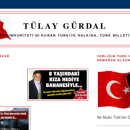
TÜLAY GÜRDAL
E CUMHURİYETİ'Nİ KURAN TÜRKİYE HALKINA, TÜRK MİLLETİ
PAZAR
VARLIĞIM TÜRK 
ARMAĞAN OLSUN
Ne Mutlu Türk'üm D