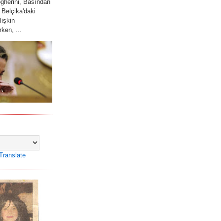
gherini, Basından
 Belçika'daki
lişkin
ken, ...
Translate