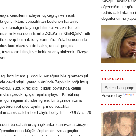
Sevgili Federica Mo
öğrendiğimize göre,
tedhiş saldırılarına i
raya kendilerini adayan üçkağıtçı ve sapık
değerlendirme yapar
a gericilikten, yobazlıktan beslenen karanlık
n ve ilericiliğin kaynağı bilimsel ve akıl temelli
ışmasını konu eden
Emile ZOLA
'nın "
GERÇEK
" adlı
itle cevap bulmak istiyorum. Zira Zola bu eserinde
olan kadınlar
a ve de halka, ancak gerçek
, insanların bilinçli ve hakkını arayabilecek düzeye
uyor.
ağı bozulmamış, çocuk, yatağına bile girememişti.
TRANSLATE
emle devrilmişti. yatağın önünde Zephiri'in boğulmuş
ordu. Yüzü kireç gibi, çıplak boynunda katilin
i olan çocuk, iç çamaşırlarıylaydı. Kirletilmiş,
Powered by
e gömleğinin altından iğrenç bir biçimde ırzına
 gösteren vahşice ayrılmış ince bacakları
lan sapık saldırı her haliyle belliydi." E.ZOLA, sf:20
nedeni bu sabah ortaya çıkarılan canavarca cinayet.
rencilerinden küçük Zephirin'in ırzına geçilip