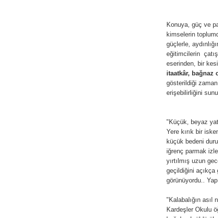
Konuya, güç ve pa
kimselerin toplumd
güçlerle, aydınlığı
eğitimcilerin çat
eserinden, bir kes
itaatkâr, bağnaz 
gösterildiği zaman
erişebilirliğini sun
"Küçük, beyaz yat
Yere kırık bir isk
küçük bedeni duruy
iğrenç parmak izler
yırtılmış uzun gec
geçildiğini açıkça
görünüyordu.. Yapı
"Kalabalığın asıl 
Kardeşler Okulu öğ