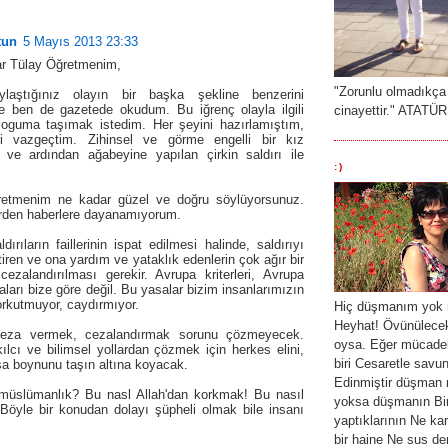
tun
5 Mayıs 2013 23:33
r Tülay Öğretmenim,
"Zorunlu olmadıkça
ylaştığınız olayın bir başka şekline benzerini
e ben de gazetede okudum. Bu iğrenç olayla ilgili
cinayettir." ATATÜ
oguma taşımak istedim. Her şeyini hazırlamıştım,
ri vazgeçtim. Zihinsel ve görme engelli bir kız
ve ardından ağabeyine yapılan çirkin saldırı ile
:)
retmenim ne kadar güzel ve doğru söylüyorsunuz.
rden haberlere dayanamıyorum.
dırıların faillerinin ispat edilmesi halinde, saldırıyı
iren ve ona yardım ve yataklık edenlerin çok ağır bir
cezalandırılması gerekir. Avrupa kriterleri, Avrupa
ları bize göre değil. Bu yasalar bizim insanlarımızın
rkutmuyor, caydırmıyor.
Hiç düşmanım yok 
Heyhat! Övünülecek
ceza vermek, cezalandırmak sorunu çözmeyecek.
oysa. Eğer mücade
ılcı ve bilimsel yollardan çözmek için herkes elini,
biri Cesaretle savu
sa boynunu taşın altına koyacak.
Edinmiştir düşman 
müslümanlık? Bu nasl Allah'dan korkmak! Bu nasıl
yoksa düşmanın Bir
 Böyle bir konudan dolayı şüpheli olmak bile insanı
yaptıklarının Ne k
bir haine Ne sus dem