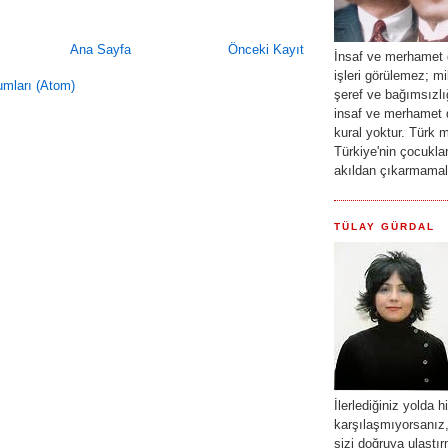
Ana Sayfa
Önceki Kayıt
İnsaf ve merhamet d
işleri görülemez; mi
umları (Atom)
şeref ve bağımsızlı
insaf ve merhamet d
kural yoktur. Türk mi
Türkiye'nin çocuklar
akıldan çıkarmama
TÜLAY GÜRDAL
İlerlediğiniz yolda h
karşılaşmıyorsanız, 
sizi doğruya ulaştı