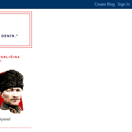
 DENİR."
VARLIĞINA
!
iyene!