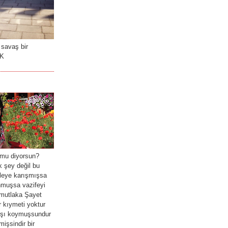
 savaş bir
RK
mu diyorsun?
 şey değil bu
leye karışmışsa
nmuşsa vazifeyi
mutlaka Şayet
 kıymeti yoktur
arşı koymuşsundur
işsindir bir