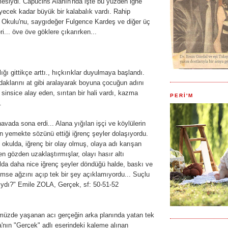
mesiydi. Capucins Alanın'nda işte bu yüzden iğne
ecek kadar büyük bir kalabalık vardı. Rahip
er Okulu'nu, saygıdeğer Fulgence Kardeş ve diğer üç
i... öve öve göklere çıkarırken...
ığı gittikçe arttı., hıçkırıklar duyulmaya başlandı.
daklarını at gibi aralayarak boyuna çocuğun adını
insice alay eden, sırıtan bir hali vardı, kazma
PERİ'M
.
havada sona erdi... Alana yığılan işçi ve köylülerin
n yemekte sözünü ettiği iğrenç şeyler dolaşıyordu.
okulda, iğrenç bir olay olmuş, olaya adı karışan
en gözden uzaklaştırmışlar, olayı hasır altı
lda daha nice iğrenç şeyler döndüğü halde, baskı ve
mse ağzını açıp tek bir şey açıklamıyordu... Suçlu
ıydı?" Emile ZOLA, Gerçek, sf: 50-51-52
üzde yaşanan acı gerçeğin arka planında yatan tek
'nın "Gerçek" adlı eserindeki kaleme alınan