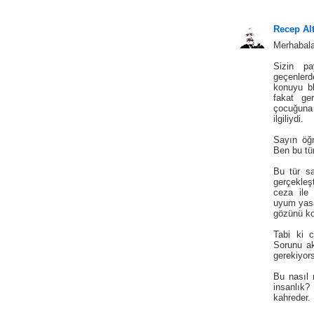
Recep Al
Merhabala
Sizin pa
geçenlerd
konuyu bl
fakat ge
çocuğuna 
ilgiliydi.
Sayın öğ
Ben bu tü
Bu tür sal
gerçekleşt
ceza ile 
uyum yasa
gözünü ko
Tabi ki 
Sorunu ak
gerekiyor
Bu nasıl 
insanlık?
kahreder.