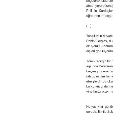
boğularak öldürül
atsan yere düşmey
Philibin, Kardeşl
öğretmen kardeşler
(...)
Topluluğun duyarlıl
Rahip Gorgias, du
okuyordu. Adamın s
dişleri görülüyordu
Tören tedirgin bir 
ağzında Pélagie'ni
Geçen yıl gene bu 
rahibi, üstleri hem
etmişlerdi. Bu oku
korku yüzünden ki
yine kurtulacak m
Ne yazık ki günüm
gerçek; Emile Zola