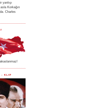
r yanlışı
 asla Korkağın
ada. Charles
R!
akaslanmaz!
 - KLIP