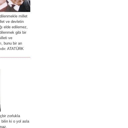
ilenmekle millet
llet ve devletin
ğı elde edilemez,
ilenmek gibi bir
lleti ve
ı, bunu bir an
lıdır. ATATÜRK
içbir zorlukla
bilin ki o yol asla
rmaz.