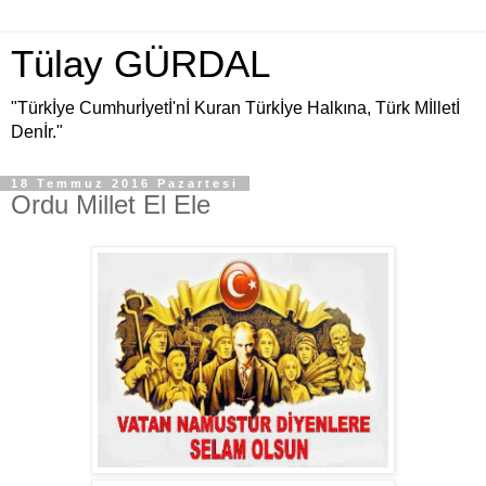
Tülay GÜRDAL
"Türkİye Cumhurİyetİ'nİ Kuran Türkİye Halkına, Türk Mİlletİ
Denİr."
18 Temmuz 2016 Pazartesi
Ordu Millet El Ele