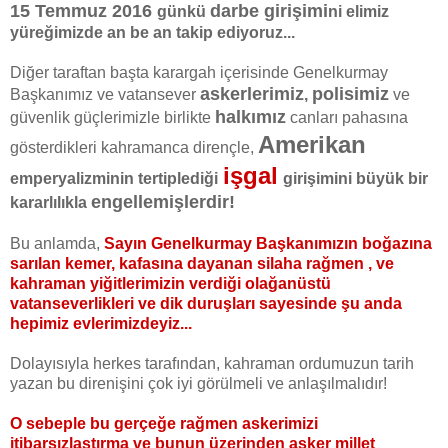
15 Temmuz 2016
darbe girişimi
günkü
ni elimiz
yüreğimizde an be an takip ediyoruz...
Diğer taraftan başta karargah içerisinde Genelkurmay
askerlerimiz
polisimiz
Başkanımız ve vatansever
,
ve
halkımız
güvenlik güçlerimizle birlikte
canları pahasına
Amerikan
gösterdikleri kahramanca dirençle,
işgal
emperyalizminin tertiplediği
girişimini büyük bir
engellemişlerdir!
kararlılıkla
Bu anlamda,
Sayın Genelkurmay Başkanımızın boğazına
sarılan kemer, kafasına dayanan silaha rağmen , ve
kahraman yiğitlerimizin verdiği olağanüstü
vatanseverlikleri ve dik duruşları sayesinde şu anda
hepimiz evlerimizdeyiz...
Dolayısıyla herkes tarafından, kahraman ordumuzun tarih
yazan bu direnişini çok iyi görülmeli ve anlaşılmalıdır!
O sebeple bu gerçeğe rağmen
askerimizi
itibarsızlaştırma
ve bunun üzerinden
asker millet