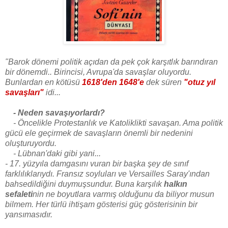
"Barok dönemi politik açıdan da pek çok karşıtlık barındıran
bir dönemdi.. Birincisi, Avrupa'da savaşlar oluyordu.
Bunlardan en kötüsü
1618'den 1648'e
dek süren
"otuz yıl
savaşları"
idi...
- Neden savaşıyorlardı?
- Öncelikle Protestanlık ve Katoliklikti savaşan. Ama politik
gücü ele geçirmek de savaşların önemli bir nedenini
oluşturuyordu.
- Lübnan'daki gibi yani...
- 17. yüzyıla damgasını vuran bir başka şey de sınıf
farklılıklarıydı. Fransız soyluları ve Versailles Saray'ından
bahsedildiğini duymuşsundur. Buna karşılık
halkın
sefaleti
nin ne boyutlara varmış olduğunu da biliyor musun
bilmem. Her türlü ihtişam gösterisi güç gösterisinin bir
yansımasıdır.