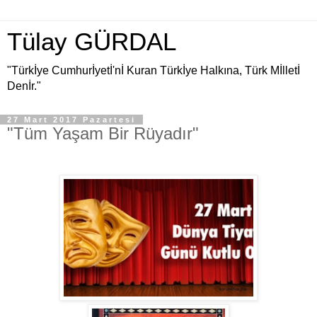
Tülay GÜRDAL
"Türkİye Cumhurİyetİ'nİ Kuran Türkİye Halkına, Türk Mİlletİ
Denİr."
27 Mart 2017 Pazartesi
"Tüm Yaşam Bir Rüyadır"