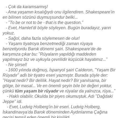
- Çok da karamsarmış!
- Ama yaşamın kısalığıydı onu ilgilendiren. Shakespeare'in
en bilinen sözünü duymuşsundur belki...
- "To be or not to be - that is the question."
- Evet, Hamlet'di böyle söyleyen. Bugün buradayız, yarın
yokuz.
- Sağol, daha fazla söylemesen de olur!
- Yaşamı tiyatroya benzetmediği zaman rüyaya
benzetiyordu Barok dönemi şairi. Shakespeare'de de
karşımıza çıkar bu: "Rüyaların yapıldığı maddeden
yapılmayız biz ve uykuyla çevrilidir küçücük hayatımız..."
- Ne şiirsel!
- 1600 yılında doğmuş, İspanyol şairi Calderon, "Yaşam Bir
Rüyadır" adlı bir tiyatro eseri yazmıştır. Burada şöyle der:
"Hayat nedir? Bir delilik. Hayat nedir? Bir yanılsama, bir
gölge, bir masal... Ve en önemli şeyin bile bir değeri yoktur,
çünkü
tüm yaşam bir rüyadır
ve rüyalar da yalnızca, rüya..."
- Haklı olabilir. Okulda bir piyes okumuştuk. Adı "Dağdaki
Jeppe" idi.
- Evet, Ludvig Holberg'in bir eseri. Ludvig Holberg,
İskandinavya'da Barok döneminden Aydınlanma Çağına
geçişi temsil eden önemli bir kişilikti.