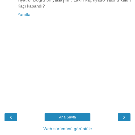
Tiyatro. Doğru bir yaklaşım . Lakin kaç tiyatro salonu kaldı?
Kaçı kapandı?
Yanıtla
‹
›
Ana Sayfa
Web sürümünü görüntüle