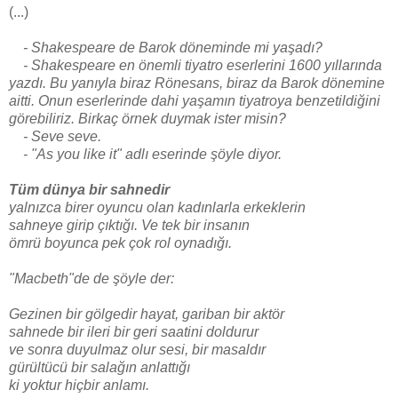
(...)
- Shakespeare de Barok döneminde mi yaşadı?
- Shakespeare en önemli tiyatro eserlerini 1600 yıllarında
yazdı. Bu yanıyla biraz Rönesans, biraz da Barok dönemine
aitti. Onun eserlerinde dahi yaşamın tiyatroya benzetildiğini
görebiliriz. Birkaç örnek duymak ister misin?
- Seve seve.
- "As you like it" adlı eserinde şöyle diyor.
Tüm dünya bir sahnedir
yalnızca birer oyuncu olan kadınlarla erkeklerin
sahneye girip çıktığı. Ve tek bir insanın
ömrü boyunca pek çok rol oynadığı.
"Macbeth"de de şöyle der:
Gezinen bir gölgedir hayat, gariban bir aktör
sahnede bir ileri bir geri saatini doldurur
ve sonra duyulmaz olur sesi, bir masaldır
gürültücü bir salağın anlattığı
ki yoktur hiçbir anlamı.