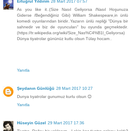
Ertuğrul Yıldırım
28 Mart 2017 07:57
As you like it..(Size Nasıl Geliyorsa /Nasıl Hoşunuza
Giderse /Beğendiğiniz Gibi) William Shakespeare,in ünlü
komedi oyunlarından biridir..Yazarın ünlü repliği "Dünya bir
sahnedir ve biz de oyuncuları" bu oyunda geçmektedir.
(https://tr.wikipedia.org/wiki/Size_Nas%C4%B1l_Geliyorsa)
Dünya tiyatrolar gününüz kutlu olsun Tülay hocam..
Yanıtla
Şeydanın Günlüğü
28 Mart 2017 10:27
Dunya tıyatrolar gunumuz kurlu olsun 😊
Yanıtla
Hüseyin Güzel
29 Mart 2017 17:36