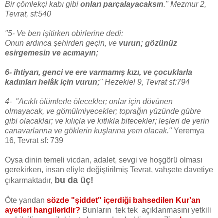
Bir çömlekçi kabı gibi
onları parçalayacaksın
." Mezmur 2,
Tevrat, sf:540
"5- Ve ben işitirken obirlerine dedi:
Onun ardınca şehirden geçin, ve
vurun; gözünüz
esirgemesin ve acımayın;
6- ihtiyarı, genci ve ere varmamış kızı, ve çocuklarla
kadınları helâk için vurun;
" Hezekiel 9, Tevrat sf:794
4- "Acıklı ölümlerle ölecekler; onlar için dövünen
olmayacak, ve gömülmiyecekler; toprağın yüzünde gübre
gibi olacaklar; ve kılıçla ve kıtlıkla bitecekler; leşleri de yerin
canavarlarına ve göklerin kuşlarına yem olacak."
Yeremya
16, Tevrat sf: 739
Oysa dinin temeli vicdan, adalet, sevgi ve hoşgörü olması
gerekirken, insan eliyle değiştirilmiş Tevrat, vahşete davetiye
bu da üç!
çıkarmaktadır,
Öte yandan
sözde "şiddet" içerdiği bahsedilen Kur'an
ayetleri hangileridir?
Bunların tek tek açıklanmasını yetkili