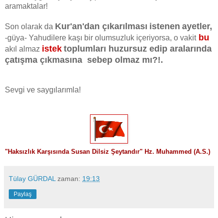
aramaktalar!
Kur'an'dan çıkarılması
istenen
ayetler,
Son olarak da
bu
-güya- Yahudilere kaşı bir olumsuzluk içeriyorsa, o vakit
istek
toplumları huzursuz edip aralarında
akıl almaz
çatışma çıkmasına sebep olmaz mı?!.
Sevgi ve saygılarımla!
"
Haksızlık Karşısında Susan Dilsiz Şeytandır" Hz. Muhammed (A.S.)
Tülay GÜRDAL
zaman:
19:13
Paylaş