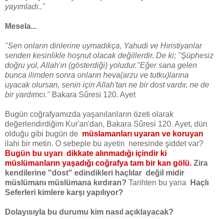
yayımladı.."
Mesela...
"Sen onların dinlerine uymadıkça, Yahudi ve Hıristiyanlar
senden kesinlikle hoşnut olacak değillerdir. De ki; "Şüphesiz
doğru yol, Allah'ın (gösterdiği) yoludur."Eğer sana gelen
bunca ilimden sonra onların heva(arzu ve tutku)larına
uyacak olursan, senin için Allah'tan ne bir dost vardır, ne de
bir yardımcı."
Bakara Sûresi 120. Ayet
Bugün coğrafyamızda yaşanılanların özeti olarak
değerlendirdiğim Kur'an'dan, Bakara Sûresi 120. Ayet, dün
olduğu gibi bugün de
müslamanları
uyaran ve koruyan
ilahi bir metin. O sebeple bu ayetin neresinde şiddet var?
Bugün bu uyarı dikkate alınmadığı içindir ki
müslümanların yaşadığı coğrafya tam bir kan gölü.
Zira
kendilerine "dost" edindikleri haçlılar değil midir
müslümanı müslümana kırdıran?
Tarihten bu yana
Haçlı
Seferleri kimlere karşı yapılıyor?
Dolayısıyla bu durumu kim nasıl açıklayacak?