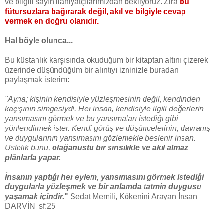
ve bilgili sayın ilahiyatçılarımızdan bekliyoruz. Zira
bu
fütursuzlara bağırarak değil, akıl ve bilgiyle cevap
vermek en doğru olanıdır.
Hal böyle olunca...
Bu küstahlık karşısında okuduğum bir kitaptan altını çizerek
üzerinde düşündüğüm bir alıntıyı izninizle buradan
paylaşmak isterim:
"Ayna; kişinin kendisiyle yüzleşmesinin değil, kendinden
kaçışının simgesiydi. Her insan, kendisiyle ilgili değerlerin
yansımasını görmek ve bu yansımaları istediği gibi
yönlendirmek ister. Kendi görüş ve düşüncelerinin, davranış
ve duygularının yansımasını gözlemekle beslenir insan.
Üstelik bunu,
olağanüstü bir sinsilikle ve akıl almaz
plânlarla yapar.
İnsanın yaptığı her eylem, yansımasını görmek istediği
duygularla yüzleşmek ve bir anlamda tatmin duygusu
yaşamak içindir.
"
Sedat Memili, Kökenini Arayan İnsan
DARVİN, sf:25