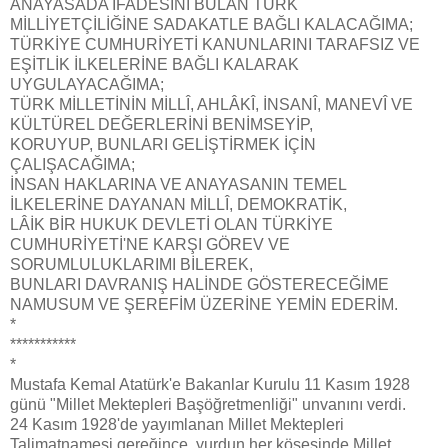
ANAYASADA İFADESİNİ BULAN TÜRK
MİLLİYETÇİLİĞİNE SADAKATLE BAĞLI KALACAĞIMA;
TÜRKİYE CUMHURİYETİ KANUNLARINI TARAFSIZ VE
EŞİTLİK İLKELERİNE BAĞLI KALARAK
UYGULAYACAĞIMA;
TÜRK MİLLETİNİN MİLLÎ, AHLÂKÎ, İNSANÎ, MANEVÎ VE
KÜLTÜREL DEĞERLERİNİ BENİMSEYİP,
KORUYUP, BUNLARI GELİŞTİRMEK İÇİN
ÇALIŞACAĞIMA;
İNSAN HAKLARINA VE ANAYASANIN TEMEL
İLKELERİNE DAYANAN MİLLÎ, DEMOKRATİK,
LÂİK BİR HUKUK DEVLETİ OLAN TÜRKİYE
CUMHURİYETİ'NE KARŞI GÖREV VE
SORUMLULUKLARIMI BİLEREK,
BUNLARI DAVRANIŞ HALİNDE GÖSTERECEĞİME
NAMUSUM VE ŞEREFİM ÜZERİNE YEMİN EDERİM.
*
***********
*
Mustafa Kemal Atatürk'e Bakanlar Kurulu 11 Kasım 1928
günü "Millet Mektepleri Başöğretmenliği" unvanını verdi.
24 Kasım 1928'de yayımlanan Millet Mektepleri
Talimatnamesi gereğince, yurdun her köşesinde Millet