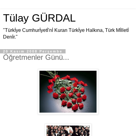
Tülay GÜRDAL
"Türkİye Cumhurİyetİ'nİ Kuran Türkİye Halkına, Türk Mİlletİ
Denİr."
20 Kasım 2008 Perşembe
Öğretmenler Günü...