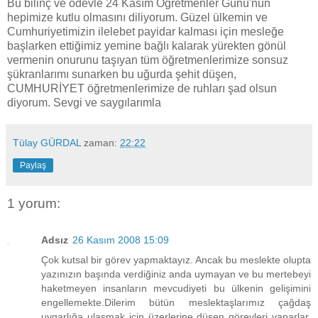
Bu bilinç ve ödevle 24 Kasım Öğretmenler Günü'nün
hepimize kutlu olmasını diliyorum. Güzel ülkemin ve
Cumhuriyetimizin ilelebet payidar kalması için mesleğe
başlarken ettiğimiz yemine bağlı kalarak yürekten gönül
vermenin onurunu taşıyan tüm öğretmenlerimize sonsuz
şükranlarımı sunarken bu uğurda şehit düşen,
CUMHURİYET öğretmenlerimize de ruhları şad olsun
diyorum. Sevgi ve saygılarımla
Tülay GÜRDAL
zaman:
22:22
Paylaş
1 yorum:
Adsız
26 Kasım 2008 15:09
Çok kutsal bir görev yapmaktayız. Ancak bu meslekte olupta
yazınızın başında verdiğiniz anda uymayan ve bu mertebeyi
haketmeyen insanların mevcudiyeti bu ülkenin gelişimini
engellemekte.Dilerim bütün meslektaşlarımız çağdaş
uygarlığa ulaşmak için üzerlerine düşen görevleri yaparlar.