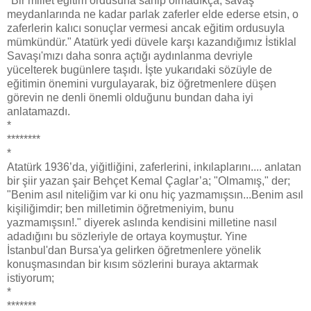
"Bir millet eğitim ordusuna sahip olmadıkça, savaş
meydanlarında ne kadar parlak zaferler elde ederse etsin, o
zaferlerin kalıcı sonuçlar vermesi ancak eğitim ordusuyla
mümkündür." Atatürk yedi düvele karşı kazandığımız İstiklal
Savaşı'mızı daha sonra açtığı aydınlanma devriyle
yücelterek bugünlere taşıdı. İşte yukarıdaki sözüyle de
eğitimin önemini vurgulayarak, biz öğretmenlere düşen
görevin ne denli önemli olduğunu bundan daha iyi
anlatamazdı.
*
********
*
Atatürk 1936’da, yiğitliğini, zaferlerini, inkılaplarını.... anlatan
bir şiir yazan şair Behçet Kemal Çaglar’a; "Olmamış," der;
"Benim asıl niteliğim var ki onu hiç yazmamışsın...Benim asıl
kişiliğimdir; ben milletimin öğretmeniyim, bunu
yazmamışsın!." diyerek aslında kendisini milletine nasıl
adadığını bu sözleriyle de ortaya koymuştur. Yine
İstanbul'dan Bursa'ya gelirken öğretmenlere yönelik
konuşmasından bir kısım sözlerini buraya aktarmak
istiyorum;
*
*******