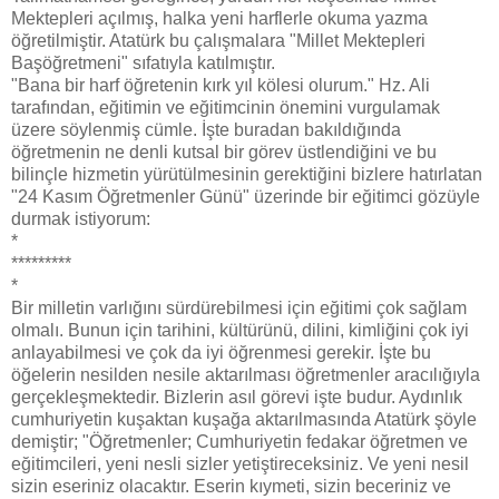
Mektepleri açılmış, halka yeni harflerle okuma yazma
öğretilmiştir. Atatürk bu çalışmalara "Millet Mektepleri
Başöğretmeni" sıfatıyla katılmıştır.
"Bana bir harf öğretenin kırk yıl kölesi olurum." Hz. Ali
tarafından, eğitimin ve eğitimcinin önemini vurgulamak
üzere söylenmiş cümle. İşte buradan bakıldığında
öğretmenin ne denli kutsal bir görev üstlendiğini ve bu
bilinçle hizmetin yürütülmesinin gerektiğini bizlere hatırlatan
"24 Kasım Öğretmenler Günü" üzerinde bir eğitimci gözüyle
durmak istiyorum:
*
*********
*
Bir milletin varlığını sürdürebilmesi için eğitimi çok sağlam
olmalı. Bunun için tarihini, kültürünü, dilini, kimliğini çok iyi
anlayabilmesi ve çok da iyi öğrenmesi gerekir. İşte bu
öğelerin nesilden nesile aktarılması öğretmenler aracılığıyla
gerçekleşmektedir. Bizlerin asıl görevi işte budur. Aydınlık
cumhuriyetin kuşaktan kuşağa aktarılmasında Atatürk şöyle
demiştir; "Öğretmenler; Cumhuriyetin fedakar öğretmen ve
eğitimcileri, yeni nesli sizler yetiştireceksiniz. Ve yeni nesil
sizin eseriniz olacaktır. Eserin kıymeti, sizin beceriniz ve