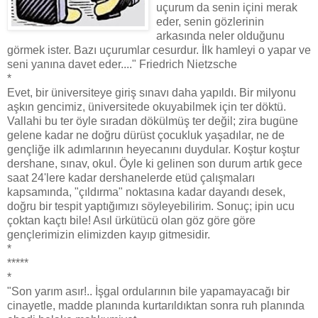
uçurum da senin içini merak
eder, senin gözlerinin
arkasında neler olduğunu
görmek ister. Bazı uçurumlar cesurdur. İlk hamleyi o yapar ve
seni yanına davet eder...." Friedrich Nietzsche
*
Evet, bir üniversiteye giriş sınavı daha yapıldı. Bir milyonu
aşkın gencimiz, üniversitede okuyabilmek için ter döktü.
Vallahi bu ter öyle sıradan dökülmüş ter değil; zira bugüne
gelene kadar ne doğru dürüst çocukluk yaşadılar, ne de
gençliğe ilk adımlarının heyecanını duydular. Koştur koştur
dershane, sınav, okul. Öyle ki gelinen son durum artık gece
saat 24'lere kadar dershanelerde etüd çalışmaları
kapsamında, "çıldırma" noktasına kadar dayandı desek,
doğru bir tespit yaptığımızı söyleyebilirim. Sonuç; ipin ucu
çoktan kaçtı bile! Asıl ürkütücü olan göz göre göre
gençlerimizin elimizden kayıp gitmesidir.
*
*****
*
"Son yarım asır!.. İşgal ordularının bile yapamayacağı bir
cinayetle, madde planında kurtarıldıktan sonra ruh planında