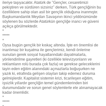
ileriye taşıyacaktır. Atatürk de "Gençler, cesaretimizi
pekiştiren ve sürdüren sizsiniz" derken, Türk gençliğinin bu
özelliklere sahip olan asil bir gençlik olduğuna inanmıştır.
Başkumandanlık Meydan Savaşının ikinci yıldönümünde
söylenen bu sözlerde Atatürkün gençliğe inancı ve güveni
açıkça görülmektedir.
*
*****
*
Oysa bugün gençlik bir kıskaç altında. İşte en önemlisi de
inanlımaz bir kuşatma ile gençlerimiz, kendi önlerine
sunulan gerek sosyal hayatlarındaki dayatmalarla,
yönlendirilme gayretleri (ki özellikle televizyonların ve
reklamların rolü burada çok fazla) ve gerekse geleceklerini
tayin eden eğitim alanındaki açmazlarla boğuşurken ne
yazık ki, etrafında gelişen olayları takip edemez duruma
gelmişlerdir. Kapitalist sistemin krizi, ticarileşen eğitim,
işsizlik yıllardır gençliğin temel gündemlerinden biri
durumundadır ve sorun genel söylemlerle ele alınamayacak
kadar önemlidir.
*
*****