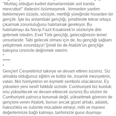
"Muhtaç olduğun kudret damarlarındaki asil kanda
mevcuttur!" ifadesini özümseyerek , kimseden yardım
beklemeyen özüyle, sözüyle, mertliği yüreğinde hisseden bir
gençlik. İşte bu anlamdaki gençliği, şimdilerde tekrar ortaya
çıkarmak zorunluluğunu hatırlamak gerekiyor. Bu
hatırlatmayı da Necip Fazıl Kısakürek'in sözleriyle dile
getirmek istedim. Evet Türk gençliği, geleceğimizin temel
unsurlarıdır. Tabi gelecek olması için de, bu gençliği sağlam
yetiştirmek zorundayız! Şimdi bir de Atatürk'ün gençliğe
bakışına izninizle değinmek isterim:
*
*****
*
Gençler! Cesaretimizi takviye ve devam ettiren sizsiniz. Siz
almakta olduğunuz eğitim ve kültür ile, insanlık meziyetinin,
vatan, fikir hürriyetinin en kıymetli sembolü olacaksınız. Ey
yükselen yeni nesil! İstikbâl sizindir. Cumhuriyeti biz kurduk;
onu yükseltecek ve devam ettirecek sizsiniz.Bu sözleri ile
Cumhuriyeti yalnızca korumak değil, yükseltmek görevini de
gençlere veren Atatürk, bunun ancak güzel ahlakı, adaleti,
haksızlıkla ve zulümle mücadele etmeyi, milli ve manevi
değerlerimize bağlı kalmayı, tarihimizle gurur duymayı