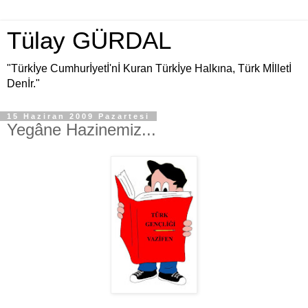
Tülay GÜRDAL
"Türkİye Cumhurİyetİ'nİ Kuran Türkİye Halkına, Türk Mİlletİ
Denİr."
15 Haziran 2009 Pazartesi
Yegâne Hazinemiz...