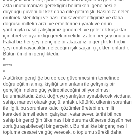
asla unutulmaması gerektiğini belirtirken, genç nesile
duyduğu güveni bir kez daha dile getirmişti: Başımıza neler
örülmek istenildiği ve nasıl mukavemet ettiğimiz ve daha
doğrusu milletin arzu ve emellerine uyarak ve onun
yardımıyla nasıl çalıştığımız görülmeli ve gelecek kuşaklar
için ibret ve uyanıklığı gerektirmelidir. Zaten her şey unutulur.
Fakat biz her şeyi gençliğe bırakacağız, o gençlik ki hiçbir
şeyi unutmayacaktır; geleceğin ışık saçan çiçekleri onlardır.
Bütün ümidim gençliktedir.
*
*****
*
Atatürkün gençliğe bu derece güvenmesinin temelinde
doğru eğitim almış, kişiliği tam anlamı ile gelişmiş bir
gençliğin nelere güç yetirebileceğini biliyor olması
bulunmaktadır. Zeki, doğruyu yanlıştan ayırabilecek vicdana
sahip, manevi olarak güçlü, ahlâklı, kütürlü, ülkenin sorunları
ile ilgili, bu sorunlara kalıcı çözümler üretebilen, milli
karakteri temsil eden, çalışkan, vatansever, tarihi bilince
sahip bir gençliğin ülke nasıl bir duruma düşerse düşsün her
zorluğu aşabileceği bir gerçektir. Bu nitelikte bir genç nesil
topluma cesaret ve güç verecek, o toplumu sürekli daha