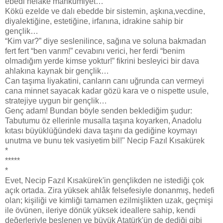
ebedi helake mahkumiyet…
Kökü ezelde ve dalı ebedde bir sistemin, aşkına,vecdine,
diyalektiğine, estetiğine, irfanına, idrakine sahip bir
gençlik…
“Kim var?” diye seslenilince, sağına ve soluna bakmadan
fert fert “ben varım!” cevabını verici, her ferdi “benim
olmadığım yerde kimse yoktur!” fikrini besleyici bir dava
ahlakına kaynak bir gençlik…
Can taşıma liyakatini, canların canı uğrunda can vermeyi
cana minnet sayacak kadar gözü kara ve o nispette usule,
stratejiye uygun bir gençlik…
Genç adam! Bundan böyle senden beklediğim şudur:
Tabutumu öz ellerinle musalla taşına koyarken, Anadolu
kıtası büyüklüğündeki dava taşını da gediğine koymayı
unutma ve bunu tek vasiyetim bil!" Necip Fazıl Kısakürek
*
*****
*
Evet, Necip Fazıl Kısakürek'in gençlikden ne istediği çok
açık ortada. Zira yüksek ahlâk felsefesiyle donanmış, hedefi
olan; kişiliği ve kimliği tamamen ezilmişlikten uzak, geçmişi
ile övünen, ileriye dönük yüksek ideallere sahip, kendi
değerleriyle beslenen ve büyük Atatürk'ün de dediği gibi