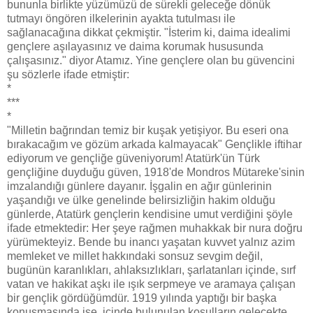
bununla birlikte yüzümüzü de sürekli geleceğe dönük
tutmayı öngören ilkelerinin ayakta tutulması ile
sağlanacağına dikkat çekmiştir. "İsterim ki, daima idealimi
gençlere aşılayasınız ve daima korumak hususunda
çalışasınız." diyor Atamız. Yine gençlere olan bu güvencini
şu sözlerle ifade etmiştir:
*
***
*
"Milletin bağrından temiz bir kuşak yetişiyor. Bu eseri ona
bırakacağım ve gözüm arkada kalmayacak" Gençlikle iftihar
ediyorum ve gençliğe güveniyorum! Atatürk'ün Türk
gençliğine duyduğu güven, 1918'de Mondros Mütareke'sinin
imzalandığı günlere dayanır. İşgalin en ağır günlerinin
yaşandığı ve ülke genelinde belirsizliğin hakim olduğu
günlerde, Atatürk gençlerin kendisine umut verdiğini şöyle
ifade etmektedir: Her şeye rağmen muhakkak bir nura doğru
yürümekteyiz. Bende bu inancı yaşatan kuvvet yalnız azim
memleket ve millet hakkındaki sonsuz sevgim değil,
bugünün karanlıkları, ahlaksızlıkları, şarlatanları içinde, sırf
vatan ve hakikat aşkı ile ışık serpmeye ve aramaya çalışan
bir gençlik gördüğümdür. 1919 yılında yaptığı bir başka
konuşmasında ise, içinde bulunulan koşulların gelecekte