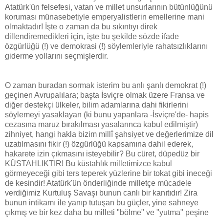
Atatürk'ün felsefesi, vatan ve millet unsurlarının bütünlüğünü
koruması münasebetiyle emperyalistlerin emellerine mani
olmaktadır! İşte o zaman da bu sıkıntıyı direk
dillendiremedikleri için, işte bu şekilde sözde ifade
özgürlüğü (!) ve demokrasi (!) söylemleriyle rahatsızlıklarını
giderme yollarını seçmişlerdir.
O zaman buradan sormak isterim bu anlı şanlı demokrat (!)
geçinen Avrupalılara; başta İsviçre olmak üzere Fransa ve
diğer destekçi ülkeler, bilim adamlarına dahi fikirlerini
söylemeyi yasaklayan (ki bunu yapanlara -İsviçre'de- hapis
cezasına maruz bırakılması yasalarınca kabul edilmiştir)
zihniyet, hangi hakla bizim millî şahsiyet ve değerlerimize dil
uzatılmasını fikir (!) özgürlüğü kapsamına dahil ederek,
hakarete izin çıkmasını isteyebilir? Bu cüret, düpedüz bir
KÜSTAHLIKTIR! Bu küstahlık milletimizce kabul
görmeyeceği gibi ters teperek yüzlerine bir tokat gibi ineceği
de kesindir! Atatürk'ün önderliğinde milletçe mücadele
verdiğimiz Kurtuluş Savaşı bunun canlı bir kanıtıdır! Zira
bunun intikamı ile yanıp tutuşan bu güçler, yine sahneye
çıkmış ve bir kez daha bu milleti "bölme" ve "yutma" peşine