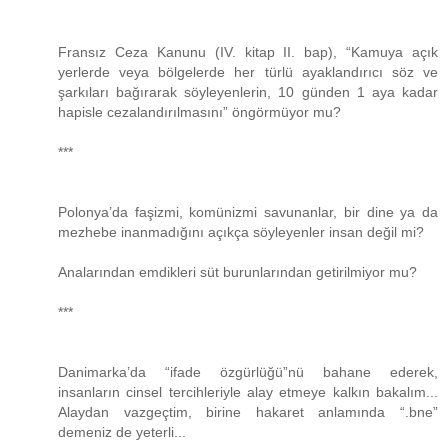
Fransız Ceza Kanunu (IV. kitap II. bap), “Kamuya açık
yerlerde veya bölgelerde her türlü ayaklandırıcı söz ve
şarkıları bağırarak söyleyenlerin, 10 günden 1 aya kadar
hapisle cezalandırılmasını” öngörmüyor mu?
***
Polonya’da faşizmi, komünizmi savunanlar, bir dine ya da
mezhebe inanmadığını açıkça söyleyenler insan değil mi?
Analarından emdikleri süt burunlarından getirilmiyor mu?
***
Danimarka’da “ifade özgürlüğü”nü bahane ederek,
insanların cinsel tercihleriyle alay etmeye kalkın bakalım...
Alaydan vazgeçtim, birine hakaret anlamında “.bne”
demeniz de yeterli...