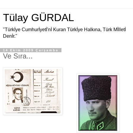
Tülay GÜRDAL
"Türkİye Cumhurİyetİ'nİ Kuran Türkİye Halkına, Türk Mİlletİ
Denİr."
14 Ekim 2009 Çarşamba
Ve Sıra...