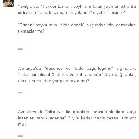
"İsviçre’de, “Türkler Ermeni soykırımı falan yapmamıştır. Bu
iddiaların hepsi kocaman bir yalandır” diyebilir misiniz?
“Ermeni soykırımını inkâr etmek” suçundan sizi cezaevine
tıkmazlar mı?
***
Almanya’da “düşünce ve ifade özgürlüğüne” sığınarak,
“Hitler bir ulusal önderdir ve kahramandır” diye bağıranlar,
ırkçılık suçundan yargılanmıyor mu?
***
Avusturya’da “kilise ve dini gruplara mensup olanlara karşı
insanları tahrik edenler” 2 yıla kadar hapis cezası almıyor
mu?
***