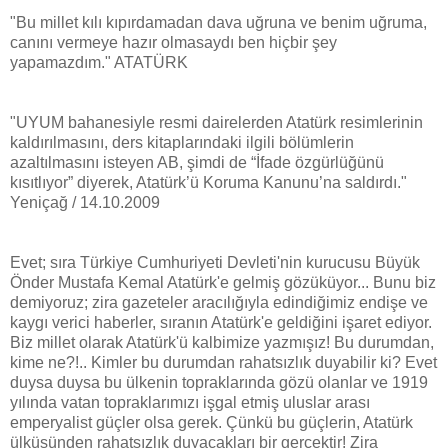
"Bu millet kılı kıpırdamadan dava uğruna ve benim uğruma,
canını vermeye hazır olmasaydı ben hiçbir şey
yapamazdım." ATATÜRK
"UYUM bahanesiyle resmi dairelerden Atatürk resimlerinin
kaldırılmasını, ders kitaplarındaki ilgili bölümlerin
azaltılmasını isteyen AB, şimdi de “İfade özgürlüğünü
kısıtlıyor” diyerek, Atatürk’ü Koruma Kanunu’na saldırdı."
Yeniçağ / 14.10.2009
Evet; sıra Türkiye Cumhuriyeti Devleti'nin kurucusu Büyük
Önder Mustafa Kemal Atatürk'e gelmiş gözüküyor... Bunu biz
demiyoruz; zira gazeteler aracılığıyla edindiğimiz endişe ve
kaygı verici haberler, sıranın Atatürk'e geldiğini işaret ediyor.
Biz millet olarak Atatürk'ü kalbimize yazmışız! Bu durumdan,
kime ne?!.. Kimler bu durumdan rahatsızlık duyabilir ki? Evet
duysa duysa bu ülkenin topraklarında gözü olanlar ve 1919
yılında vatan topraklarımızı işgal etmiş uluslar arası
emperyalist güçler olsa gerek. Çünkü bu güçlerin, Atatürk
ülküsünden rahatsızlık duyacakları bir gerçektir! Zira