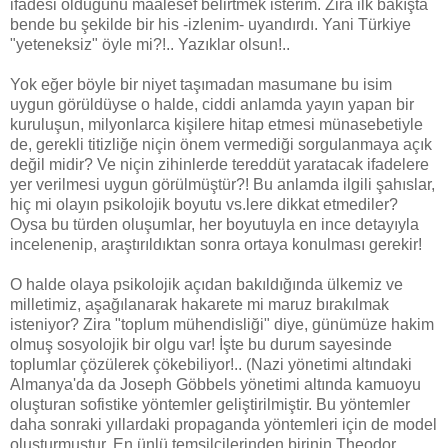
ifadesi olduğunu maalesef belirtmek isterim. Zira ilk bakışta
bende bu şekilde bir his -izlenim- uyandırdı. Yani Türkiye
"yeteneksiz" öyle mi?!.. Yazıklar olsun!..
Yok eğer böyle bir niyet taşımadan masumane bu isim
uygun görüldüyse o halde, ciddi anlamda yayın yapan bir
kuruluşun, milyonlarca kişilere hitap etmesi münasebetiyle
de, gerekli titizliğe niçin önem vermediği sorgulanmaya açık
değil midir? Ve niçin zihinlerde tereddüt yaratacak ifadelere
yer verilmesi uygun görülmüştür?! Bu anlamda ilgili şahıslar,
hiç mi olayın psikolojik boyutu vs.lere dikkat etmediler?
Oysa bu türden oluşumlar, her boyutuyla en ince detayıyla
incelenenip, araştırıldıktan sonra ortaya konulması gerekir!
O halde olaya psikolojik açıdan bakıldığında ülkemiz ve
milletimiz, aşağılanarak hakarete mi maruz bırakılmak
isteniyor? Zira "toplum mühendisliği" diye, günümüze hakim
olmuş sosyolojik bir olgu var! İşte bu durum sayesinde
toplumlar çözülerek çökebiliyor!.. (Nazi yönetimi altındaki
Almanya'da da Joseph Göbbels yönetimi altında kamuoyu
oluşturan sofistike yöntemler geliştirilmiştir. Bu yöntemler
daha sonraki yıllardaki propaganda yöntemleri için de model
oluşturmuştur. En ünlü temsilcilerinden birinin Theodor