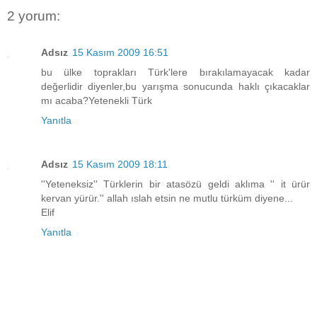
2 yorum:
Adsız
15 Kasım 2009 16:51
bu ülke toprakları Türk'lere bırakılamayacak kadar
değerlidir diyenler,bu yarışma sonucunda haklı çıkacaklar
mı acaba?Yetenekli Türk
Yanıtla
Adsız
15 Kasım 2009 18:11
''Yeteneksiz'' Türklerin bir atasözü geldi aklıma '' it ürür
kervan yürür.'' allah ıslah etsin ne mutlu türküm diyene...
Elif
Yanıtla