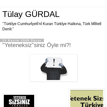
Tülay GÜRDAL
"Türkİye Cumhurİyetİ'nİ Kuran Türkİye Halkına, Türk Mİlletİ
Denİr."
15 Kasım 2009 Pazar
"Yeteneksiz"siniz Öyle mi?!