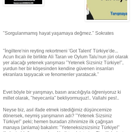
"Sorgulanmamış hayat yaşamaya değmez." Sokrates
"İngiltere'nin reyting rekortmeni 'Got Talent' Türkiye'de...
Acun Ilıcalı ile birlikte Ali Taran ve Oylum Talu'nun jüri olarak
yer alacağı yetenek yarışması "Yetenek Sizsiniz Türkiye!",
yurdun her bir köşesinden kendine güvenen insanları
ekranlara taşıyacak ve fenomenler yaratacak."
Evet böyle bir yarışmayı, basın aracılığıyla öğreniyoruz ki
millet olarak, "heyecanla" bekliyormuşuz!.. Vallahi pes!..
Neyse biz, asıl ifade etmek istediğimiz düşüncemize
dönersek, neymiş yarışmanın adı? "Yetenek Sizsiniz
Türkiye!" peki; hemen buradan zihnimize ilk çağrışan
manaya (anlama) bakalım: "Yeteneksizsizsiniz Türkiye!"