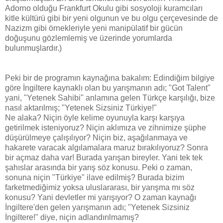
Adorno olduğu Frankfurt Okulu gibi sosyoloji kuramcıları
kitle kültürü gibi bir yeni olgunun ve bu olgu çerçevesinde de
Nazizm gibi örnekleriyle yeni manipülatif bir gücün
doğuşunu gözlemlemiş ve üzerinde yorumlarda
bulunmuşlardır.)
Peki bir de programın kaynağına bakalım: Edindiğim bilgiye
göre İngiltere kaynaklı olan bu yarışmanın adı; "Got Talent"
yani, "Yetenek Sahibi" anlamına gelen Türkçe karşılığı, bize
nasıl aktarılmış; "Yetenek Sizsiniz Türkiye!"
Ne alaka? Niçin öyle kelime oyunuyla karşı karşıya
getirilmek isteniyoruz? Niçin aklımıza ve zihnimize şüphe
düşürülmeye çalışılıyor? Niçin biz, aşağılanmaya ve
hakarete varacak algılamalara maruz bırakılıyoruz? Sonra
bir açmaz daha var! Burada yarışan bireyler. Yani tek tek
şahıslar arasında bir yarış söz konusu. Peki o zaman,
sonuna niçin "Türkiye" ilave edilmiş? Burada bizim
farketmediğimiz yoksa uluslararası, bir yarışma mı söz
konusu? Yani devletler mi yarışıyor? O zaman kaynağı
İngiltere'den gelen yarışmanın adı; "Yetenek Sizsiniz
İngiltere!" diye, niçin adlandırılmamış?