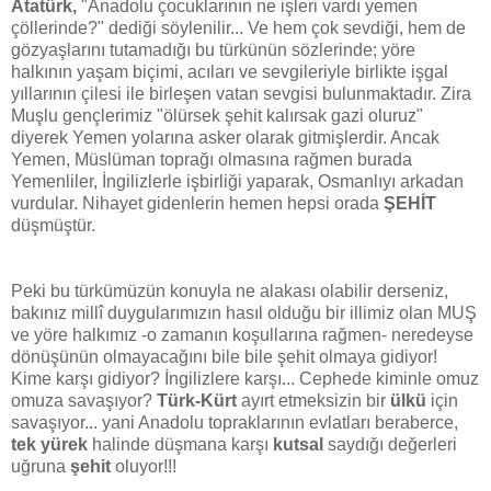
Atatürk,
"Anadolu çocuklarının ne işleri vardı yemen
çöllerinde?" dediği söylenilir... Ve hem çok sevdiği, hem de
gözyaşlarını tutamadığı bu türkünün sözlerinde; yöre
halkının yaşam biçimi, acıları ve sevgileriyle birlikte işgal
yıllarının çilesi ile birleşen vatan sevgisi bulunmaktadır. Zira
Muşlu gençlerimiz "ölürsek şehit kalırsak gazi oluruz"
diyerek Yemen yolarına asker olarak gitmişlerdir. Ancak
Yemen, Müslüman toprağı olmasına rağmen burada
Yemenliler, İngilizlerle işbirliği yaparak, Osmanlıyı arkadan
vurdular. Nihayet gidenlerin hemen hepsi orada
ŞEHİT
düşmüştür.
Peki bu türkümüzün konuyla ne alakası olabilir derseniz,
bakınız millî duygularımızın hasıl olduğu bir illimiz olan MUŞ
ve yöre halkımız -o zamanın koşullarına rağmen- neredeyse
dönüşünün olmayacağını bile bile şehit olmaya gidiyor!
Kime karşı gidiyor? İngilizlere karşı... Cephede kiminle omuz
omuza savaşıyor?
Türk-Kürt
ayırt etmeksizin bir
ülkü
için
savaşıyor... yani Anadolu topraklarının evlatları beraberce,
tek yürek
halinde düşmana karşı
kutsal
saydığı değerleri
uğruna
şehit
oluyor!!!