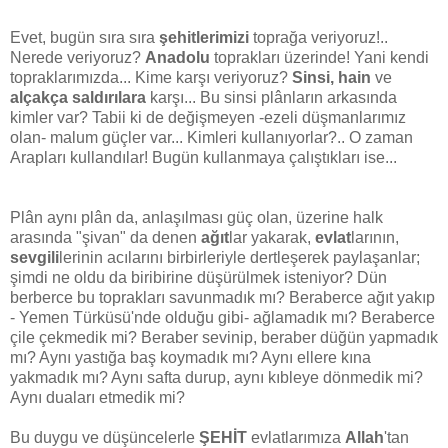
Evet, bugün sıra sıra
şehitlerimizi
toprağa veriyoruz!..
Nerede veriyoruz?
Anadolu
toprakları üzerinde! Yani kendi
topraklarımızda... Kime karşı veriyoruz?
Sinsi, hain
ve
alçakça saldırılara
karşı... Bu sinsi plânların arkasında
kimler var? Tabii ki de değişmeyen -ezeli düşmanlarımız
olan- malum güçler var... Kimleri kullanıyorlar?.. O zaman
Arapları kullandılar! Bugün kullanmaya çalıştıkları ise...
Plân aynı plân da, anlaşılması güç olan, üzerine halk
arasında "şivan" da denen
ağıt
lar yakarak,
evlat
larının,
sevgili
lerinin acılarını birbirleriyle dertleşerek paylaşanlar;
şimdi ne oldu da biribirine düşürülmek isteniyor? Dün
berberce bu toprakları savunmadık mı? Beraberce ağıt yakıp
- Yemen Türküsü'nde olduğu gibi- ağlamadık mı? Beraberce
çile çekmedik mi? Beraber sevinip, beraber düğün yapmadık
mı? Aynı yastığa baş koymadık mı? Aynı ellere kına
yakmadık mı? Aynı safta durup, aynı kıbleye dönmedik mi?
Aynı duaları etmedik mi?
Bu duygu ve düşüncelerle
ŞEHİT
evlatlarımıza
Allah
'tan