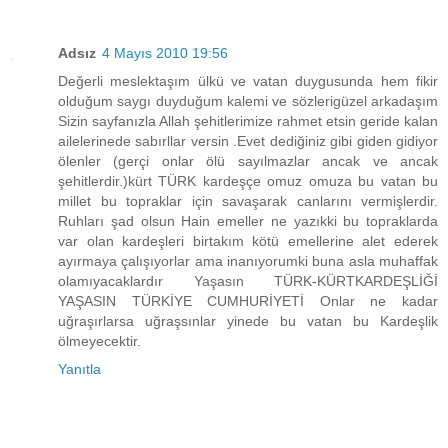
Adsız
4 Mayıs 2010 19:56
Değerli meslektaşım ülkü ve vatan duygusunda hem fikir
olduğum saygı duyduğum kalemi ve sözlerigüzel arkadaşım
Sizin sayfanızla Allah şehitlerimize rahmet etsin geride kalan
ailelerinede sabırllar versin .Evet dediğiniz gibi giden gidiyor
ölenler (gerçi onlar ölü sayılmazlar ancak ve ancak
şehitlerdir.)kürt TÜRK kardeşçe omuz omuza bu vatan bu
millet bu topraklar için savaşarak canlarını vermişlerdir.
Ruhları şad olsun Hain emeller ne yazıkki bu topraklarda
var olan kardeşleri birtakım kötü emellerine alet ederek
ayırmaya çalışıyorlar ama inanıyorumki buna asla muhaffak
olamıyacaklardır Yaşasın TÜRK-KÜRTKARDEŞLİĞİ
YAŞASIN TÜRKİYE CUMHURİYETİ Onlar ne kadar
uğraşırlarsa uğraşsınlar yinede bu vatan bu Kardeşlik
ölmeyecektir.
Yanıtla