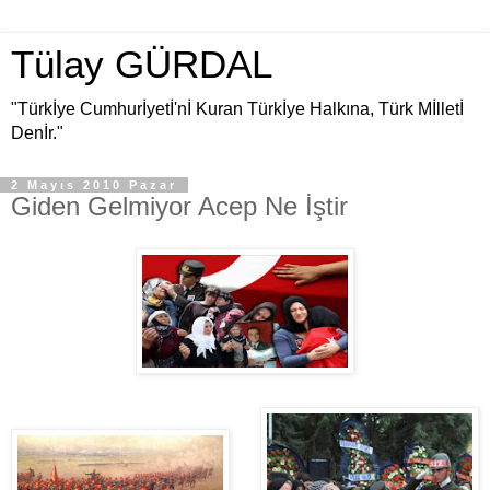
Tülay GÜRDAL
"Türkİye Cumhurİyetİ'nİ Kuran Türkİye Halkına, Türk Mİlletİ
Denİr."
2 Mayıs 2010 Pazar
Giden Gelmiyor Acep Ne İştir