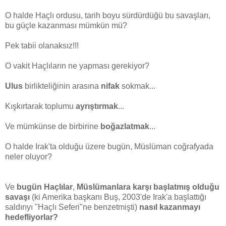
O halde Haçlı ordusu, tarih boyu sürdürdüğü bu savaşları,
bu güçle kazanması mümkün mü?
Pek tabii olanaksız!!!
O vakit Haçlıların ne yapması gerekiyor?
Ulus
birlikteliğinin arasına
nifak
sokmak...
Kışkırtarak toplumu
ayrıştırmak
...
Ve mümkünse de birbirine
boğazlatmak
...
O halde Irak'ta olduğu üzere bugün, Müslüman coğrafyada
neler oluyor?
Ve
bugün
Haçlılar
,
Müslümanlara karşı başlatmış olduğu
savaşı
(ki Amerika başkanı Buş, 2003'de Irak'a başlattığı
saldırıyı "Haçlı Seferi"ne benzetmişti)
nasıl kazanmayı
hedefliyorlar?