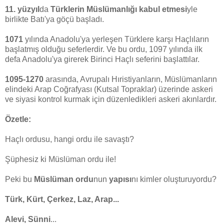
11. yüzyıl
da
Türklerin Müslümanlığı kabul etmesi
yle
birlikte Batı'ya göçü başladı.
1071
yılında Anadolu'ya yerleşen Türklere karşı Haçlıların
başlatmış olduğu seferlerdir. Ve bu ordu, 1097 yılında ilk
defa Anadolu'ya girerek Birinci Haçlı seferini başlattılar.
1095-1270
arasında, Avrupalı Hıristiyanların, Müslümanların
elindeki Arap Coğrafyası (Kutsal Topraklar) üzerinde askeri
ve siyasi kontrol kurmak için düzenledikleri askeri akınlardır.
Özetle:
Haçlı ordusu, hangi ordu ile savaştı?
Şüphesiz ki Müslüman ordu ile!
Peki bu
Müslüman ordu
nun
y
apısı
nı kimler oluşturuyordu?
Türk, Kürt, Çerkez, Laz, Arap...
Alevi, Sünni
...