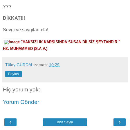
???
DİKKAT!!!
Sevgi ve saygılarımla!
"HAKSIZLIK KARŞISINDA SUSAN DİLSİZ ŞEYTANDIR."
HZ. MUHAMMED (S.A.V.)
Tülay GÜRDAL
zaman:
10:29
Paylaş
Hiç yorum yok:
Yorum Gönder
‹
›
Ana Sayfa