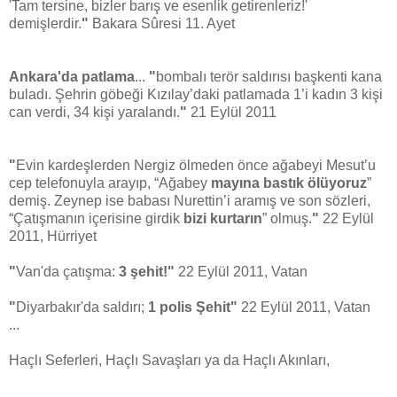
'Tam tersine, bizler barış ve esenlik getirenleriz!'
demişlerdir.
"
Bakara Sûresi 11. Ayet
Ankara'da patlama
...
"
bombalı terör saldırısı başkenti kana
buladı. Şehrin göbeği Kızılay’daki patlamada 1’i kadın 3 kişi
can verdi, 34 kişi yaralandı.
"
21 Eylül 2011
"
Evin kardeşlerden Nergiz ölmeden önce ağabeyi Mesut’u
cep telefonuyla arayıp, “Ağabey
mayına bastık ölüyoruz
”
demiş. Zeynep ise babası Nurettin’i aramış ve son sözleri,
“Çatışmanın içerisine girdik
bizi kurtarın
” olmuş.
"
22 Eylül
2011, Hürriyet
"
Van'da çatışma:
3
şehit!
"
22 Eylül 2011, Vatan
"
Diyarbakır'da saldırı;
1 polis Şehit"
22 Eylül 2011, Vatan
...
Haçlı Seferleri, Haçlı Savaşları ya da Haçlı Akınları,