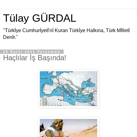
Tülay GÜRDAL
"Türkİye Cumhurİyetİ'nİ Kuran Türkİye Halkına, Türk Mİlletİ
Denİr."
22 Eylül 2011 Perşembe
Haçlılar İş Başında!