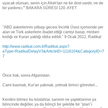
uyacak olursan, senin için Allah'tan ne bir dost vardır, ne de
bir yardımcı.
"
BAKARA SÛRESİ 120. AYET
"ABD askerlerinin yılbaşı gecesi İncirlik Üssü içerisinde yer
alan ve Türk askerlerin ibadet ettiği camiyi basıp, minberi
kırdığı ve Kuran yaktığı iddia edildi." 9 Ocak 2012, Radikal
http://www.radikal.com.tr/Radikal.aspx?
aType=RadikalDetayV3&ArticleID=1116104&CategoryID=7
7
Önce Irak, sonra Afganistan.
Cami basmak, Kur'an yakmak, yırtmak birinci görevleri...
Kendini bilmez bu küstahlar, sanırım ne yaptıklarının ya
bilincinde değiller, ya da bilinçli bir şekilde bir "plan"ı