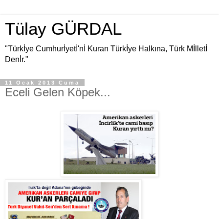
Tülay GÜRDAL
"Türkİye Cumhurİyetİ'nİ Kuran Türkİye Halkına, Türk Mİlletİ
Denİr."
11 Ocak 2013 Cuma
Eceli Gelen Köpek...