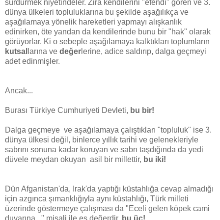
sürdürmek niyetindeler. Zira kendilerini "efendi" gören ve 3.
dünya ülkeleri topluluklarına bu şekilde aşağılıkça ve
aşağılamaya yönelik hareketleri yapmayı alışkanlık
edinirken, öte yandan da kendilerinde bunu bir "hak" olarak
görüyorlar. Ki o sebeple aşağılamaya kalktıkları toplumların
kutsal
larına ve
değer
lerine, adice saldırıp, dalga geçmeyi
adet edinmişler.
Ancak...
Burası Türkiye Cumhuriyeti Devleti,
bu bir!
Dalga geçmeye ve aşağılamaya çalıştıkları "topluluk" ise 3.
dünya ülkesi değil, binlerce yıllık tarihi ve gelenekleriyle
sabrını sonuna kadar koruyan ve sabrı taşdığında da yedi
düvele meydan okuyan asil bir millettir,
bu iki!
Dün Afganistan'da, Irak'da yaptığı küstahlığa cevap almadığı
için azgınca şımarıklığıyla aynı küstahlığı, Türk milleti
üzerinde göstermeye çalışması da "Eceli gelen köpek cami
duvarına..." misali ile eş değerdir,
bu üç!