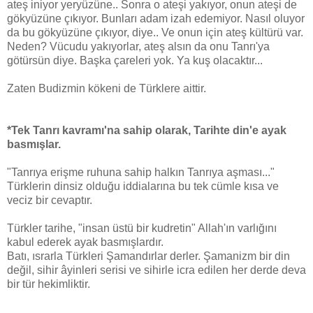
ateş iniyor yeryüzüne.. Sonra o ateşi yakıyor, onun ateşi de
gökyüzüne çıkıyor. Bunları adam izah edemiyor. Nasıl oluyor
da bu gökyüzüne çıkıyor, diye.. Ve onun için ateş kültürü var.
Neden? Vücudu yakıyorlar, ateş alsın da onu Tanrı'ya
götürsün diye. Başka çareleri yok. Ya kuş olacaktır...
Zaten Budizmin kökeni de Türklere aittir.
*Tek Tanrı kavramı'na sahip olarak, Tarihte din'e ayak
basmışlar.
"Tanrıya erişme ruhuna sahip halkın Tanrıya aşması..."
Türklerin dinsiz olduğu iddialarına bu tek cümle kısa ve
veciz bir cevaptır.
Türkler tarihe, "insan üstü bir kudretin" Allah'ın varlığını
kabul ederek ayak basmışlardır.
Batı, ısrarla Türkleri Şamandırlar derler. Şamanizm bir din
değil, sihir âyinleri serisi ve sihirle icra edilen her derde deva
bir tür hekimliktir.