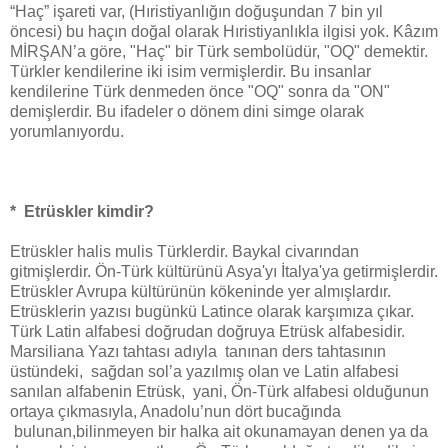
“Haç” işareti var, (Hıristiyanlığın doğuşundan 7 bin yıl
öncesi) bu haçın doğal olarak Hıristiyanlıkla ilgisi yok. Kâzım
MİRŞAN’a göre, "Haç" bir Türk sembolüdür, "OQ" demektir.
Türkler kendilerine iki isim vermişlerdir. Bu insanlar
kendilerine Türk denmeden önce "OQ" sonra da "ON"
demişlerdir. Bu ifadeler o dönem dini simge olarak
yorumlanıyordu.
* Etrüskler kimdir?
Etrüskler halis mulis Türklerdir. Baykal civarından
gitmişlerdir. Ön-Türk kültürünü Asya'yı İtalya'ya getirmişlerdir.
Etrüskler Avrupa kültürünün kökeninde yer almışlardır.
Etrüsklerin yazısı bugünkü Latince olarak karşımıza çıkar.
Türk Latin alfabesi doğrudan doğruya Etrüsk alfabesidir.
Marsiliana Yazı tahtası adıyla tanınan ders tahtasının
üstündeki, sağdan sol’a yazılmış olan ve Latin alfabesi
sanılan alfabenin Etrüsk, yani, Ön-Türk alfabesi olduğunun
ortaya çıkmasıyla, Anadolu’nun dört bucağında
bulunan,bilinmeyen bir halka ait okunamayan denen ya da