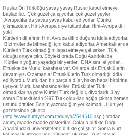
Ruslar Ön Türklüğü yavaş yavaş Ruslar kabul etmeye
başladılar. Çok güzel çalışıyorlar, çok güzel şeyler
Avrupalılar da yavaş yavaş kabul ediyorlar. Çünkü
çıkmazdalar. Hint-Avrupa diye tutturdular. Hint-Avrupa dili
yok!
Kürtlerin dillerinin Hint Avrupa dili olduğunu iddia ediyorlar.
Bizimkiler de bilmediği için kabul ediyorlar. Amerikalılar da
Kürtlerin Türk olmadığını ispat etmeye çalışırken, Türk
olduğu ortaya çıktı. Şöyleki orada Doğu Aandolu'da
Kürtlerin yoğun yaşadığı bir yerden DNA'sını alıyorlar,,
Etrüskte de Murlu kasabası var. Onlarda biz Etrüsklülerin
devamıyız. O zamanlar Etrüsklülerin Türk olmadığı iddia
ediliyordu. Murlu'dan bir parça aldılar, bakın hepsi birbirine
uyuyor. Murlu kasabasındakiler Etrüsklüler Türk
olmadıklarına göre Kürtler Türk değildir, diyorlardı. 3 ay
sonra Etrüsklülerin %97 Türk oldukları açığa çıknca hemen
üstünü örttüler. Benim yazmadığım yer kalmadı.. Hürriyet
gazetesinde çıkınca
(
http://www.hurriyet.com.tr/dunya/7544610.asp
) oradan
aldım, madde madde gösterdim. Onlarla birlikte Doğu
Anadoludaki üniversitelerle birlikte çalıştılar. Sonra Kürt
kelimesi Kürtçede yok. "Öküert" sıkışmış "kürt" olmuş.