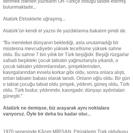
denmek istenen yazıtların Ön-Türkçe olduğu tasdik edilmiş
bulunmaktadır...
Atatürk Etrüsklerle uğraşmış...
Atatürk’ün kendi el yazısı ile yazdıklarına bakalım şimdi de.
“Bu memleket dünyanın beklediği, asla unutamadığı bir
müstesna mevcudiyetin yüksek tecellisine yüksek sahne
oldu. Bu sahne 7 bin yıllık bir Türk beşiğidir. Beşiği rüzgarlar
salladı beşikteki çocuk tabiatın yağmurlarıyla yıkandı, o
çocuk tabiatın yıldırımlarından, şimşeklerinden,
kasırgalarından evvela korkar gibi oldu, sonra onlara alıştı,
onları tabiatın babası olarak tanıdı. Onların oğlu oldu. Bir gün
o tabiat çocuğu tabiat oldu şimşek, yıldırım, güneş oldu, Türk
oldu. Türk budur, yıldırımdır, kasırgadır, dünyayı aydınlatan
güneştir.”
Atatürk ne demişse, biz arayarak aynı noktalara
varıyoruz. Öyle bir deha bu kadar olur...
1970 senesinde Kâzım MİRŞAN, Etrüsklerin Türk olduğunu