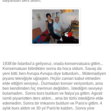
İtalyandan ders aldım.
1938'de İstanbul'a geliyoruz, orada konservatuara gittim...
Konservatuarı bitirdikten sonra da hoca oldum. Savaş da
yeni bitti; ben Avrupa Avrupa diye tutturdum... Mütemadiyen
piyano tekniğiyle uğraştım. Hiçbir zaman kabul etmedim
elde ettiğim seviyeyi.. Durmadan konser veriyordum, ama
ben kendimden hiç memnun değildim.. İstediğim seviyeyi
bulamadım.. Sonra burs buldum ve İtalya'ya gittim. Agosti
isimli piyanistten ders aldım... ama bir türlü istediğimi elde
edemedim. Sonra bir imkanını buldum ve Paris'e gittim. 4
aylık burs aldım ve 30 yıl Paris'te kaldım.. Sonra yine