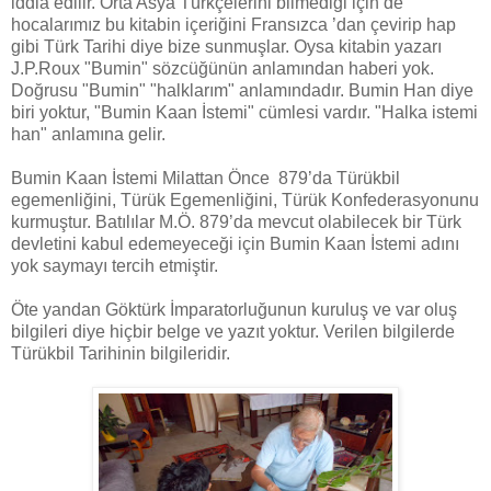
iddia edilir. Orta Asya Türkçelerini bilmediği için de
hocalarımız bu kitabin içeriğini Fransızca ’dan çevirip hap
gibi Türk Tarihi diye bize sunmuşlar. Oysa kitabin yazarı
J.P.Roux "Bumin" sözcüğünün anlamından haberi yok.
Doğrusu "Bumin" "halklarım" anlamındadır. Bumin Han diye
biri yoktur, "Bumin Kaan İstemi" cümlesi vardır. "Halka istemi
han" anlamına gelir.
Bumin Kaan İstemi Milattan Önce 879’da Türükbil
egemenliğini, Türük Egemenliğini, Türük Konfederasyonunu
kurmuştur. Batılılar M.Ö. 879’da mevcut olabilecek bir Türk
devletini kabul edemeyeceği için Bumin Kaan İstemi adını
yok saymayı tercih etmiştir.
Öte yandan Göktürk İmparatorluğunun kuruluş ve var oluş
bilgileri diye hiçbir belge ve yazıt yoktur. Verilen bilgilerde
Türükbil Tarihinin bilgileridir.