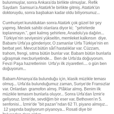
bulunmuşlar, sonra Ankara'da birlikte olmuşlar.. Refik
Saydam Samsun'a Atatürk'le birlikte gitmiş. Atatürk'ün
doktoruydu, sonra başbakan kadar oldu biliyorsunuz...
Cumhuriyet kurulduktan sonra Atatürk çok güzel bir şey
yapmış. Meslek sahibi olanlara diyor ki; "şehirlerde
toplanmayın.", geri kalmış şehirlere, Anadolu'ya dağılın...
Türkiye'nin seviyesini yükseltin, memleket kalkınsın diye.
Babamı Urfa'ya gönderiyor, O zamanlar Urfa Türkiye'nin en
berbat yeri. Mevcut bütün sârî hastalıklar var. Cüzzam,
trahom, frengi, sıtma bütün bunlar var. Babam bütün bunlarla
uğraşmak mecburiyetinde... Ben de Urfa'da doğuyorum.
Fevzi Paşa hazretlerinin Urfa'yı ilk ziyaretleri.... o gün ben
doğuyorum...
Babam Almanya'da bulunduğu için, klasik müzikle teması
olmuş... Urfa'da bulunduğumuz zaman, Suriye'de Fransızlar
var. Onlardan gramofon almış. Plâklar almış. Benim ilk
müzikle temasım bunlarla oluyor... Sonra Urfa'dan İzmir'e
geliyoruz. İzmir'de, sevdiğim bir eser var, Bethoven'ın 5.
senfonisi... İzmir'de "bit pazarı"ndan 62 Tl. piyano almışız...
12 yaşında başlıyorum piyanoya... Rosati diye bir