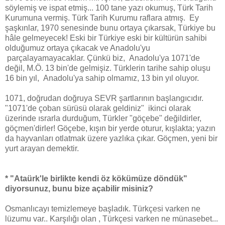
söylemiş ve ispat etmiş... 100 tane yazı okumuş, Türk Tarih
Kurumuna vermiş. Türk Tarih Kurumu raflara atmış. Ey
şaşkınlar, 1970 senesinde bunu ortaya çıkarsak, Türkiye bu
hâle gelmeyecek! Eski bir Türkiye eski bir kültürün sahibi
olduğumuz ortaya çıkacak ve Anadolu'yu
parçalayamayacaklar. Çünkü biz, Anadolu'ya 1071'de
değil, M.Ö. 13 bin'de gelmişiz. Türklerin tarihe sahip oluşu
16 bin yıl, Anadolu'ya sahip olmamız, 13 bin yıl oluyor.
1071, doğrudan doğruya SEVR şartlarının başlangıcıdır.
"1071'de çoban sürüsü olarak geldiniz" ikinci olarak
üzerinde ısrarla durduğum, Türkler "göçebe" değildirler,
göçmen'dirler! Göçebe, kışın bir yerde oturur, kışlakta; yazın
da hayvanları otlatmak üzere yazlıka çıkar. Göçmen, yeni bir
yurt arayan demektir.
* "Ataürk'le birlikte kendi öz kökümüze döndük"
diyorsunuz, bunu bize açabilir misiniz?
Osmanlıcayı temizlemeye başladık. Türkçesi varken ne
lüzumu var.. Karşılığı olan , Türkçesi varken ne münasebet...