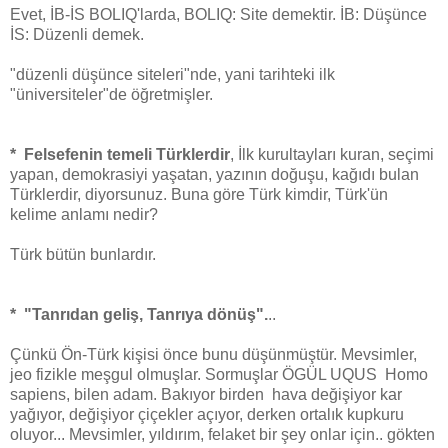
Evet, İB-İS BOLIQ'larda, BOLIQ: Site demektir. İB: Düşünce
İS: Düzenli demek.
"düzenli düşünce siteleri"nde, yani tarihteki ilk
"üniversiteler"de öğretmişler.
* Felsefenin temeli Türklerdir
, İlk kurultayları kuran, seçimi
yapan, demokrasiyi yaşatan, yazının doğuşu, kağıdı bulan
Türklerdir, diyorsunuz. Buna göre Türk kimdir, Türk'ün
kelime anlamı nedir?
Türk bütün bunlardır.
* "Tanrıdan geliş, Tanrıya dönüş".
..
Çünkü Ön-Türk kişisi önce bunu düşünmüştür. Mevsimler,
jeo fizikle meşgul olmuşlar. Sormuşlar ÖGÜL UQUS Homo
sapiens, bilen adam. Bakıyor birden hava değişiyor kar
yağıyor, değişiyor çiçekler açıyor, derken ortalık kupkuru
oluyor... Mevsimler, yıldırım, felaket bir şey onlar için.. gökten