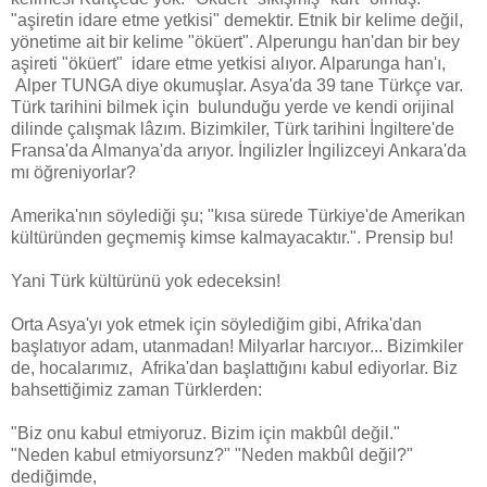
"aşiretin idare etme yetkisi" demektir. Etnik bir kelime değil,
yönetime ait bir kelime "öküert". Alperungu han'dan bir bey
aşireti "öküert" idare etme yetkisi alıyor. Alparunga han'ı,
Alper TUNGA diye okumuşlar. Asya'da 39 tane Türkçe var.
Türk tarihini bilmek için bulunduğu yerde ve kendi orijinal
dilinde çalışmak lâzım. Bizimkiler, Türk tarihini İngiltere'de
Fransa'da Almanya'da arıyor. İngilizler İngilizceyi Ankara'da
mı öğreniyorlar?
Amerika'nın söylediği şu; "kısa sürede Türkiye'de Amerikan
kültüründen geçmemiş kimse kalmayacaktır.". Prensip bu!
Yani Türk kültürünü yok edeceksin!
Orta Asya'yı yok etmek için söylediğim gibi, Afrika'dan
başlatıyor adam, utanmadan! Milyarlar harcıyor... Bizimkiler
de, hocalarımız, Afrika'dan başlattığını kabul ediyorlar. Biz
bahsettiğimiz zaman Türklerden:
"Biz onu kabul etmiyoruz. Bizim için makbûl değil."
"Neden kabul etmiyorsunz?" "Neden makbûl değil?"
dediğimde,