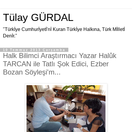
Tülay GÜRDAL
"Türkİye Cumhurİyetİ'nİ Kuran Türkİye Halkına, Türk Mİlletİ
Denİr."
10 Temmuz 2013 Çarşamba
Halk Bilimci Araştırmacı Yazar Halûk
TARCAN ile Tatlı Şok Edici, Ezber
Bozan Söyleşi'm...