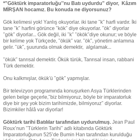
*"Göktürk imparatorluğu''nu Batı uydurdu" diyor, Kâzım
MİRŞAN hocamız. Bu konuda ne diyorsunuz?
Gök kelimesi yok! Yanlış okuyorlar. iki tane "k" harfi vardır. İki
tane "k" harfini görünce "kök" diye okuyorlar. "ök" diyorlar
"gök" diyorlar... Gök değil, iki "k" "ökök"diye okunur; ve böyle
bir kelime yok Türkçede, "ökük" var. "ök", yönetim anlamına
gelir. "ük", şuurunda olmak demektir, algılamak...
"ökük" tanrısal demektir. Ökük türük, Tanrısal insan, rabbani
Türk demektir.
Onu kalkmışlar, ökük'ü "gök" yapmışlar.
Bir televizyon programında konuşurken Asya Türklerinden
gelen belge geçerle,"biz bilmiyoruz, böyle bir imparatorluk
diye bir şey yok bizim tarihimizde, bilmiyoruz" diyorlar.
Bizimkiler hâlâ var diyorlar!
Göktürk tarihi Batılılar tarafından uydurulmuş.
Jean Paul
Roux’nun "Türklerin Tarihi" adlı kitabında Göktürk
İmparatorluğunun 525’de Bumin Han tarafından kurulduğu