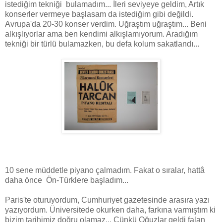
istediğim tekniği bulamadım... İleri seviyeye geldim, Artık
konserler vermeye başlasam da istediğim gibi değildi.
Avrupa'da 20-30 konser verdim. Uğraştım uğraştım... Beni
alkışlıyorlar ama ben kendimi alkışlamıyorum. Aradığım
tekniği bir türlü bulamazken, bu defa kolum sakatlandı...
10 sene müddetle piyano çalmadım. Fakat o sıralar, hattâ
daha önce Ön-Türklere başladım...
Paris'te oturuyordum, Cumhuriyet gazetesinde arasıra yazı
yazıyordum. Üniversitede okurken daha, farkına varmıştım ki
bizim tarihimiz doğru olamaz... Çünkü Oğuzlar geldi falan