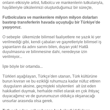
onların etkisiyle artist, futbolcu ve mankenlerin tutkularıyla,
hayâlleriyle ülkülerimizi oluşturduğumuz bir süreçte,
Futbolculara ve mankenlere milyon milyon dolarları
bastırıp transferlerin havada uçuştuğu bir Türkiye'de
yaşıyoruz.
O sebeple ülkemizde bilimsel faaliyetlere ne yazık ki yer
verilmediği gibi, kendi çabaları ve gayretleriyle bilimsel iş
yapanların da adını sanını bilen, duyan yok! Hattâ
duyulmasına ve bilinmesine dahi, neredeyse izin
verilmiyor...
İşte böyle bir ortamda...
Türkleri aşağılayan, Türkçe'den utanan, Türk kültürüne
burun kıvıran ve bu ezikliği ruhumuza kadar nüfuz ettiren
duyguların aksine, geçmişteki söylemleri alt üst eden
hakikatleri duymak, herhalde millet olarak en çok ihtiyaç
duyacağımız ve de gururumuzun oldukça okşanacağı
unsurlar arasında olsa gerek.