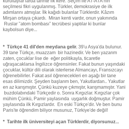
kurultaylar'larda tarihte ilk kere. Seçim ile AT-ATA'nın
seçilmesi fikri uygulanmış. Türkler, demokrasiye de ilk
adımlarını atmışlar. İlk kağıdı bulanlar Türklerdir. Kâzım
Mirşan ortaya çıkardı. Miran kenti vardır, onun yakınında
Ruslar "atom bombası" tecrübesi yaptılar ki bunlar
kaybolsun diye...
* Türkçe 41 dil'den meydana gelir.
39'u Asya'da bulunur.
39 tane Türkçe, muazzam bir hazinedir. Ve ben yazarım
zaten, çocuklar lise de eğer politikayla, ticaretle
uğraşacaklarsa İngilizce öğrensinler. Fakat bunun yaşındaki
çocuklar, kültür dili olarak isterlerse Almancayı, Fransızcayı
öğrenebilirler. Fakat asıl öğrenecekleri en aşağı bir tane
esas dilimizdir. Şeyden başlarım ben, Yakutlardan.. Yakutlar
en az karışmıştır. Çünkü kuzeye çıkmıştır, karışmamıştır. Yani
buzdolabındaki Türkçedir o. Sonra Kırgızlar. Kırgızlar çok
mühim Çünkü, Pamir yaylasında uygarlık doğmuştur. Pamir
yaylasında ilk Kırgızlardır. En eski Türkçe'dir. Ve ben bunu
Paris'te öğrendim biliyor musunuz, Türkiye'de değil!
* Tarihte ilk üniversiteyi açan Türklerdir, diyorsunuz...