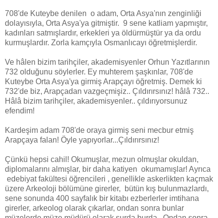
708'de Kuteybe denilen o adam, Orta Asya'nın zenginliği
dolayısıyla, Orta Asya'ya gitmiştir. 9 sene katliam yapmıştır,
kadınları satmışlardır, erkekleri ya öldürmüştür ya da ordu
kurmuşlardır. Zorla kamçıyla Osmanlıcayı öğretmişlerdir.
Ve hâlen bizim tarihçiler, akademisyenler Orhun Yazıtlarının
732 olduğunu söylerler. Ey muhterem şaşkınlar, 708'de
Kuteybe Orta Asya'ya girmiş Arapçayı öğretmiş. Demek ki
732'de biz, Arapçadan vazgeçmişiz.. Çıldırırsınız! hâlâ 732..
Hâlâ bizim tarihçiler, akademisyenler.. çıldırıyorsunuz
efendim!
Kardeşim adam 708'de oraya girmiş seni mecbur etmiş
Arapçaya falan! Öyle yapıyorlar...Çıldırırsınız!
Çünkü hepsi cahil! Okumuşlar, mezun olmuşlar okuldan,
diplomalarını almışlar, bir daha katiyen okumamışlar! Ayrıca
edebiyat fakültesi öğrencileri , genellikle askerlikten kaçmak
üzere Arkeoloji bölümüne girerler, bütün kış bulunmazlardı,
sene sonunda 400 sayfalık bir kitabı ezberlerler imtihana
girerler, arkeolog olarak çıkarlar, ondan sonra bunlar
müzelerde müze müdürü olarak şurda burda.. Ondan sonra