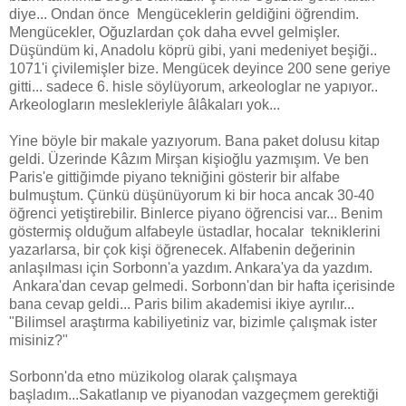
diye... Ondan önce Mengüceklerin geldiğini öğrendim.
Mengücekler, Oğuzlardan çok daha evvel gelmişler.
Düşündüm ki, Anadolu köprü gibi, yani medeniyet beşiği..
1071'i çivilemişler bize. Mengücek deyince 200 sene geriye
gitti... sadece 6. hisle söylüyorum, arkeologlar ne yapıyor..
Arkeologların meslekleriyle âlâkaları yok...
Yine böyle bir makale yazıyorum. Bana paket dolusu kitap
geldi. Üzerinde Kâzım Mirşan kişioğlu yazmışım. Ve ben
Paris'e gittiğimde piyano tekniğini gösterir bir alfabe
bulmuştum. Çünkü düşünüyorum ki bir hoca ancak 30-40
öğrenci yetiştirebilir. Binlerce piyano öğrencisi var... Benim
göstermiş olduğum alfabeyle üstadlar, hocalar tekniklerini
yazarlarsa, bir çok kişi öğrenecek. Alfabenin değerinin
anlaşılması için Sorbonn'a yazdım. Ankara'ya da yazdım.
Ankara'dan cevap gelmedi. Sorbonn'dan bir hafta içerisinde
bana cevap geldi... Paris bilim akademisi ikiye ayrılır...
"Bilimsel araştırma kabiliyetiniz var, bizimle çalışmak ister
misiniz?"
Sorbonn'da etno müzikolog olarak çalışmaya
başladım...Sakatlanıp ve piyanodan vazgeçmem gerektiği