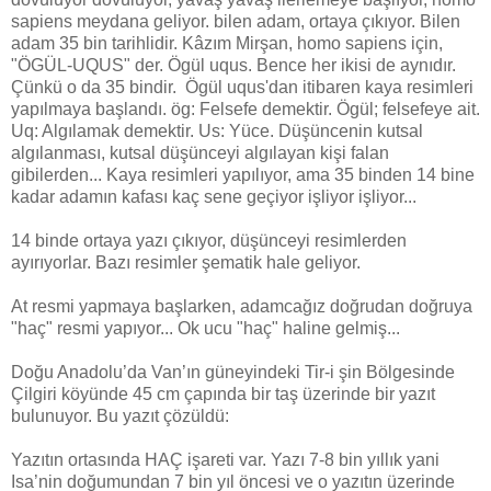
sapiens meydana geliyor. bilen adam, ortaya çıkıyor. Bilen
adam 35 bin tarihlidir. Kâzım Mirşan, homo sapiens için,
"ÖGÜL-UQUS" der. Ögül uqus. Bence her ikisi de aynıdır.
Çünkü o da 35 bindir. Ögül uqus'dan itibaren kaya resimleri
yapılmaya başlandı. ög: Felsefe demektir. Ögül; felsefeye ait.
Uq: Algılamak demektir. Us: Yüce. Düşüncenin kutsal
algılanması, kutsal düşünceyi algılayan kişi falan
gibilerden... Kaya resimleri yapılıyor, ama 35 binden 14 bine
kadar adamın kafası kaç sene geçiyor işliyor işliyor...
14 binde ortaya yazı çıkıyor, düşünceyi resimlerden
ayırıyorlar. Bazı resimler şematik hale geliyor.
At resmi yapmaya başlarken, adamcağız doğrudan doğruya
"haç" resmi yapıyor... Ok ucu "haç" haline gelmiş...
Doğu Anadolu’da Van’ın güneyindeki Tir-i şin Bölgesinde
Çilgiri köyünde 45 cm çapında bir taş üzerinde bir yazıt
bulunuyor. Bu yazıt çözüldü:
Yazıtın ortasında HAÇ işareti var. Yazı 7-8 bin yıllık yani
Isa’nin doğumundan 7 bin yıl öncesi ve o yazıtın üzerinde