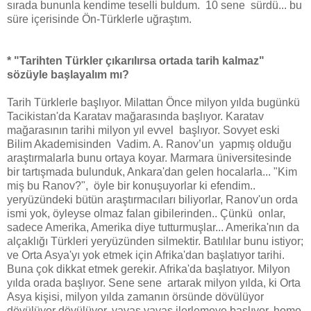
sırada bununla kendime teselli buldum. 10 sene sürdü... bu
süre içerisinde Ön-Türklerle uğraştım.
* "Tarihten Türkler çıkarılırsa ortada tarih kalmaz"
sözüyle başlayalım mı?
Tarih Türklerle başlıyor. Milattan Önce milyon yılda bugünkü
Tacikistan'da Karatav mağarasında başlıyor. Karatav
mağarasının tarihi milyon yıl evvel başlıyor. Sovyet eski
Bilim Akademisinden Vadim. A. Ranov’un yapmış olduğu
araştırmalarla bunu ortaya koyar. Marmara üniversitesinde
bir tartışmada bulunduk, Ankara'dan gelen hocalarla... "Kim
miş bu Ranov?", öyle bir konuşuyorlar ki efendim..
yeryüzündeki bütün araştırmacıları biliyorlar, Ranov'un orda
ismi yok, öyleyse olmaz falan gibilerinden.. Çünkü onlar,
sadece Amerika, Amerika diye tutturmuşlar... Amerika'nın da
alçaklığı Türkleri yeryüzünden silmektir. Batılılar bunu istiyor;
ve Orta Asya'yı yok etmek için Afrika'dan başlatıyor tarihi.
Buna çok dikkat etmek gerekir. Afrika'da başlatıyor. Milyon
yılda orada başlıyor. Sene sene artarak milyon yılda, ki Orta
Asya kişisi, milyon yılda zamanın örsünde dövülüyor
dövülüyor dövülüyor, yavaş yavaş ilerlemeye başlıyor, homo