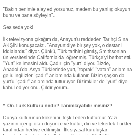
"Bakın benimle alay ediyorsunuz, madem bu yanlış; okuyun
bunu ve bana söyleyin"...
Ses seda yok!
İlk televizyona çıktığım da, Anayurt'u reddeden Tarihçi Sina
AKŞİN konuşacaktı. "Anayurt diye bir şey yok, o destani
iddialardır." diyor. Çünkü, Türk tarihini gitmiş, Smithsonian
üniversitesinde California'da öğrenmiş. Türkçe'yi berbat etti.
"Yurt" kelimesini aldı. Çadır için "yurt" diyor. Bizde,
Anadolu'da, Asya Türklerinde yurt, "toprak" "vatan" anlamına
gelir. İngilizler "çadır" anlamında kullanır. Bizim şaşkın da
yurt'u "çadır" anlamında tutturuyor. Bizimkiler de "yurt" diye
kabul ediyor onu. Çıldırıyorum...
* Ön-Türk kültürü nedir? Tanımlayabilir misiniz?
Dünya kültürünün kökenini teşkil eden kültürdür. Yazı,
yazının içeriği olan düşünce ve kültür, din ve tekerlek Türkler
tarafından hediye edilmiştir. İlk siyasal kuruluşlar;