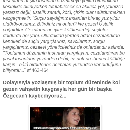
insanların başka insanları düzeltmeye yetkin olmadıkları
kesinlikle biliniyorken tutulabilecek en akıllıca yol, yalnızca
yararsız değil, üstelik zararlı, kötü, çirkin olanı sürdürmekten
vazgeçmektir. "Suçlu saydığınız insanları birkaç yüz yıldır
öldürüyorsunuz. Bitirdiniz mi onları? Ne gezer! Üstelik
çoğaldılar. Cezalarınızın iyice kötüleştirdiği suçlular
doldurdu her yanı. Oturdukları yerden adam cezalandıran
kendileri de suçlu yargıçlarınız, savcılarınız, sorgu
yargıçlarınız, cezaevi yöneticileriniz de onlardandır aslında.
"Toplumun düzeninin insanları yargılayan, cezalandııran bu
yasal insanların yüzünden değil, insanların -bunca kötülüğe
karşın- hâlâ birbirlerine acımaları yüzünden var olduğunu
biliyordu...
" sf:463-464
Dolayısıyla yozlaşmış bir toplum düzeninde kol
gezen vahşetin kaygısıyla her gün bir başka
Özgecan'ı kaybediyoruz...