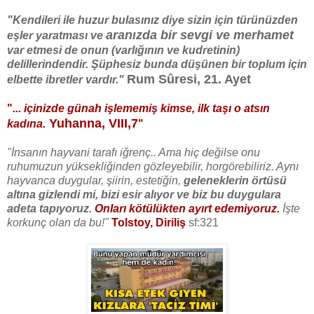
"Kendileri ile huzur bulasınız diye sizin için türünüzden
aranızda bir sevgi ve merhamet
eşler yaratması ve
var etmesi de onun (varlığının ve kudretinin)
delillerindendir. Şüphesiz bunda düşünen bir toplum için
Rum Sûresi, 21. Ayet
elbette ibretler vardır."
"
... içinizde günah işlememiş kimse, ilk taşı o atsın
Yuhanna, VIII,7
kadına.
"
"İnsanın hayvani tarafı iğrenç.. Ama hiç değilse onu
ruhumuzun yüksekliğinden gözleyebilir, horgörebiliriz. Aynı
hayvanca duygular, şiirin, estetiğin,
geleneklerin örtüsü
altına gizlendi mi, bizi esir alıyor ve biz bu duygulara
adeta tapıyoruz.
Onları kötülükten ayırt edemiyoruz.
İşte
korkunç olan da bu!"
Tolstoy, Diriliş
sf:321