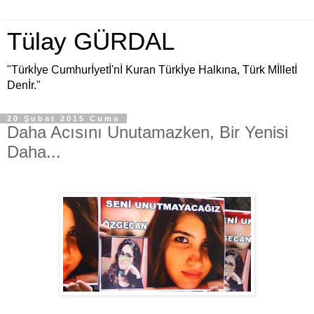
Tülay GÜRDAL
"Türkİye Cumhurİyetİ'nİ Kuran Türkİye Halkına, Türk Mİlletİ
Denİr."
20 Şubat 2015 Cuma
Daha Acısını Unutamazken, Bir Yenisi
Daha...