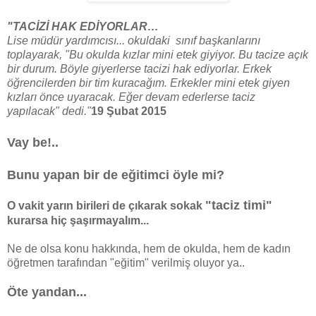
"TACİZİ HAK EDİYORLAR…
Lise müdür yardımcısı... okuldaki sınıf başkanlarını
toplayarak, "Bu okulda kızlar mini etek giyiyor. Bu tacize açık
bir durum. Böyle giyerlerse tacizi hak ediyorlar. Erkek
öğrencilerden bir tim kuracağım. Erkekler mini etek giyen
kızları önce uyaracak. Eğer devam ederlerse taciz
yapılacak" dedi."
19 Şubat 2015
Vay be!..
Bunu yapan bir de eğitimci öyle mi?
"taciz timi"
O vakit yarın birileri de çıkarak sokak
kurarsa hiç şaşırmayalım...
Ne de olsa konu hakkında, hem de okulda, hem de kadın
öğretmen tarafından "eğitim" verilmiş oluyor ya..
Öte yandan...