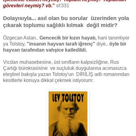
görevleri neymiş? vb.
"
sf:331
Dolayısıyla... asıl olan bu sorular üzerinden yola
çıkarak toplumu sağlıklı kılmak değil midir?
Özgecan Aslan..
Gencecik bir kızın hayatı,
hani tanımlıyor
ya Tolstoy,
"insanın hayvan tarafı iğrenç"
diye..
öyle bir
hayvan tarafından vahşice katledildi.
Vicdan muhasebesine, üst sınıfların kalpsizliğine, Rus
Çarlığı bürokrasisine ve suçluluk duygularına acımasızca
eleştirel bakışla yazan Tolstoy'un DİRİLİŞ adlı romanından
kesitlerle konuya dikkat çekmek istiyorum: