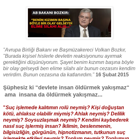
"Avrupa Birliği Bakanı ve Başmüzakereci Volkan Bozkır,
"Burada kişisel hislerle devletin reaksiyonunu ayırmak
gerektiğini düşünüyorum. Şayet benim kızımın başına böyle
bir olay gelseydi ben elime silahı alır bunun cezasını kendim
verirdim. Bunun cezasına da katlanırdım."
16 Şubat 2015
Şüphesiz ki "devlete insan öldürmek yakışmaz"
ama insana da öldürmek yakışmaz...
"
Suç işlemede kalıtımın rolü neymiş? Kişi doğuştan
kötü, ahlaksız olabilir miymiş? Ahlak neymiş? Delilik
neymiş? Soysuzlaşmak neymiş? Kendini kaybederek
nasıl suç işlermiş insan? İklimin, beslenmenin,
bilgisizliğin, görgünün, hipnotizmanın, tutkunun suç
işlemekte etkileri neymiş? Toplum neymiş? Toplumun