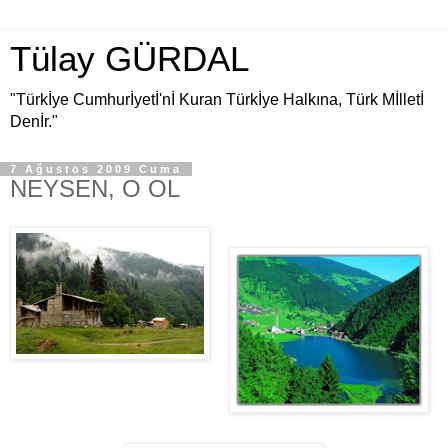
Tülay GÜRDAL
"Türkİye Cumhurİyetİ'nİ Kuran Türkİye Halkına, Türk Mİlletİ
Denİr."
7 Ağustos 2009 Cuma
NEYSEN, O OL