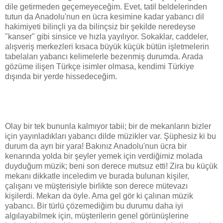
dile getirmeden geçemeyeceğim. Evet, tatil beldelerinden
tutun da Anadolu'nun en ücra kesimine kadar yabancı dil
hakimiyeti bilinçli ya da bilinçsiz bir şekilde neredeyse
"kanser" gibi sinsice ve hızla yayılıyor. Sokaklar, caddeler,
alışveriş merkezleri kısaca büyük küçük bütün işletmelerin
tabelaları yabancı kelimelerle bezenmiş durumda. Arada
gözüme ilişen Türkçe isimler olmasa, kendimi Türkiye
dışında bir yerde hissedeceğim.
Olay bir tek bununla kalmıyor tabii; bir de mekanların bizler
için yayınladıkları yabancı dilde müzikler var. Şüphesiz ki bu
durum da ayrı bir yara! Bakınız Anadolu'nun ücra bir
kenarında yolda bir şeyler yemek için verdiğimiz molada
duyduğum müzik; beni son derece mutsuz etti! Zira bu küçük
mekanı dikkatle inceledim ve burada bulunan kişiler,
çalışanı ve müşterisiyle birlikte son derece mütevazı
kişilerdi. Mekan da öyle. Ama gel gör ki çalınan müzik
yabancı. Bir türlü çözemediğim bu durumu daha iyi
algılayabilmek için, müşterilerin genel görünüşlerine