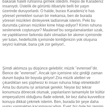
bakarak haleti ruhlarına girmek istedim. Hepsi de Karadeniz
insanıydı. Üstelik de görüntü itibariyle belli bir yaşın
üzerinde duruyorlardı. O halde, burası Karadeniz'e has
yöresel yemekleri sunan bir mekansa, ben de burada
yöresel müzikleri dinleyerek tadlanmak isterim. Peki bu
durumda çalınan müzikler kime hitap ediyor? Kimin ruhuna
seslenerek coşturuyor? Maalesef bu sorgulamalardan uzak,
ne yaptıklarının farkında dahi olmadan bir akımın içerisinde
yer tutan, hedefsizlik içerisinde kimliğimizin yok oluşuna
seyirci kalmak, bana çok zor geliyor!..
Şimdi aklımıza şu düşünce gelebilir; müzik "evrensel"dir.
Bence de "evrensel". Ancak işin içerisine söz girdiği zaman
durum başka bir boyuta giriyor! Zira müzik aletleri ve
çıkardıkları ses şüphesiz ki insan ruhuna hitap etmektedir!
Ama bu durumu iyi anlamak gerekir. Neyse biz tekrar
konumuza dönecek olursak, yapılanların tamamiyle bir kültür
emperyalizmi olduğunu ifade ederek, bir kez daha kuvvetlice
konuya dikkat çekmek isterim. Ben, burada bir şeye daha
vurgu yapmaktan kaçınmayacağım. Evet; biz öyle bir zengin