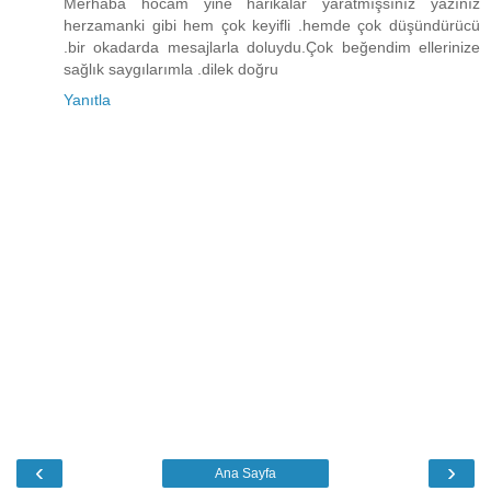
Merhaba hocam yine harikalar yaratmışsınız yazınız
herzamanki gibi hem çok keyifli .hemde çok düşündürücü
.bir okadarda mesajlarla doluydu.Çok beğendim ellerinize
sağlık saygılarımla .dilek doğru
Yanıtla
‹
›
Ana Sayfa