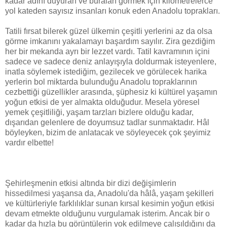
kadar adını duyuran ve buraları görmek için kilometrelerce
yol kateden sayısız insanları konuk eden Anadolu toprakları.
Tatili fırsat bilerek güzel ülkemin çeşitli yerlerini az da olsa
görme imkanını yakalamayı başardım sayılır. Zira gezdiğim
her bir mekanda ayrı bir lezzet vardı. Tatil kavramının içini
sadece ve sadece deniz anlayışıyla doldurmak isteyenlere,
inatla söylemek istediğim, gezilecek ve görülecek harika
yerlerin bol miktarda bulunduğu Anadolu topraklarının
cezbettiği güzellikler arasında, şüphesiz ki kültürel yaşamın
yoğun etkisi de yer almakta olduğudur. Mesela yöresel
yemek çeşitliliği, yaşam tarzları bizlere olduğu kadar,
dışarıdan gelenlere de doyumsuz tadlar sunmaktadır. Hâl
böyleyken, bizim de anlatacak ve söyleyecek çok şeyimiz
vardır elbette!
Şehirleşmenin etkisi altında bir dizi değişimlerin
hissedilmesi yaşansa da, Anadolu'da hâlâ, yaşam şekilleri
ve kültürleriyle farklılıklar sunan kırsal kesimin yoğun etkisi
devam etmekte olduğunu vurgulamak isterim. Ancak bir o
kadar da hızla bu görüntülerin yok edilmeye çalışıldığını da