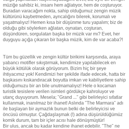
müziğe sahibiz ki, insanı hem ağlatıyor, hem de coşturuyor.
Buradan varacağım nokta, sahip olduğumuz zengin müzik
kültürünü kaybetmeden, ayrıcalığını bilerek, korumalı ve
yaşatmalıyız! Hemen kısa bir düşünme turu yapalım; biz de
olduğu gibi söylerken ağlatan, oynatan, coşturan,
düşündüren, sorgulatan başka bir müzik var mı? Evet, her
duyguyu açığa çıkaran bir başka müzik, kim de var acaba?!
Tüm bu güzellik ve zengin kültür birikimi karşısında, araya
yabancı motifler sıkıştırmak, kendimize yapılabilecek en
büyük kötülük olarak görüyorum. Bizim hiç bir şeye
ihtiyacımız yok! Kendimizi her şekilde ifade edecek, hatta bir
başkasını kıskandıracak boyutta imkan ve kabiliyetlere sahip
olduğumuzu bir an bile unutmamalıyız! Hele o kocaman
turistik tesislere verilen isimleri gördükçe kahroluyor ve
utanç duyuyorum. Mesela; "Grand ..." gibi belirleyici sıfatlar
kullanmak, inanılmaz bir ihanet! Aslında "The Marmara" adı
ile başlayan bir aymazlık bunun belki de belirleyicisi ve
öncüsü olmuştur. Çağdaşlaşmak (!) adına düşürüldüğümüz
komik durum, tam bir içler acısı hale dönüşmüştür!
Bir ulus, ancak bu kadar kendine ihanet edebilir. "The" ne